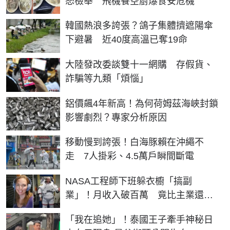
怒檢舉 飛機餐空廚爆食安危機
韓國熱浪多誇張？鴿子集體擠遮陽傘
下避暑 近40度高溫已奪19命
大陸發改委談雙十一網購 存假貨、
詐騙等九類「煩惱」
鋁價飆4年新高！為何荷姆茲海峽封鎖
影響劇烈？專家分析原因
移動慢到誇張！白海豚賴在沖繩不
走 7人掛彩、4.5萬戶瞬間斷電
NASA工程師下班躲衣櫥「搞副
業」！月收入破百萬 竟比主業還賺
錢
「我在追她」！泰國王子牽手神秘日