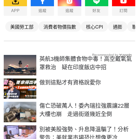
APP
追蹤
追蹤
好友
訂閱
美國勞工部
消費者物價指數
核心CPI
通膨
聯
Recommended by
英航3機師集體食物中毒！高空戴氧氣
罩救治 疑在印度飯店中招
PR
做到這點才有資格說愛你
傷亡恐破萬人！委內瑞拉強震讓22層
大樓也崩 走過街道幾近全倒
別被美股強勢、升息降溫騙了！分析
警告：美就業市場恐比想像更冷