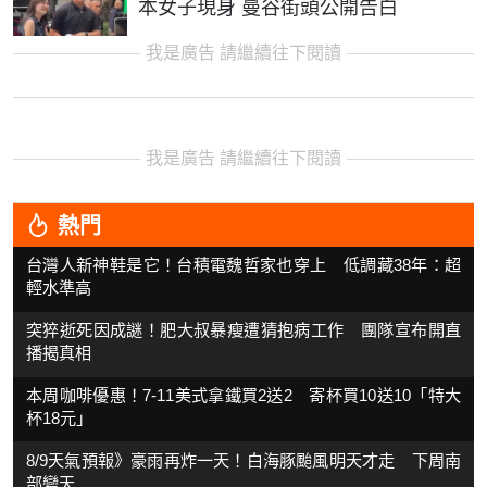
本女子現身 曼谷街頭公開告白
我是廣告 請繼續往下閱讀
我是廣告 請繼續往下閱讀
熱門
台灣人新神鞋是它！台積電魏哲家也穿上 低調藏38年：超
輕水準高
突猝逝死因成謎！肥大叔暴瘦遭猜抱病工作 團隊宣布開直
播揭真相
本周咖啡優惠！7-11美式拿鐵買2送2 寄杯買10送10「特大
杯18元」
8/9天氣預報》豪雨再炸一天！白海豚颱風明天才走 下周南
部變天