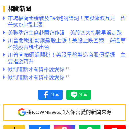
相關新聞
市場權衡關稅戰及Fed鮑爾證詞！美股漲跌互見 標
普500小幅上漲
美聯準會主席赴國會作證 美股四大指數早盤走跌
川普關稅推動鋼鐵股上漲！美股止跌回穩 輝達等
科技股表現也出色
川普宣布鋼鋁關稅！美股早盤製造商股價提振 主
要指數齊升
分享
分享
將NOWNEWS加入你喜愛的新聞來源