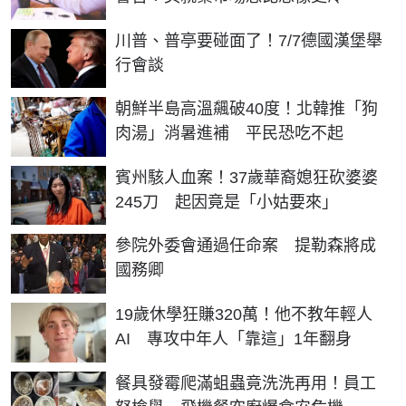
川普、普亭要碰面了！7/7德國漢堡舉
行會談
朝鮮半島高溫飆破40度！北韓推「狗
肉湯」消暑進補 平民恐吃不起
賓州駭人血案！37歲華裔媳狂砍婆婆
245刀 起因竟是「小姑要來」
參院外委會通過任命案 提勒森將成
國務卿
19歲休學狂賺320萬！他不教年輕人
AI 專攻中年人「靠這」1年翻身
餐具發霉爬滿蛆蟲竟洗洗再用！員工