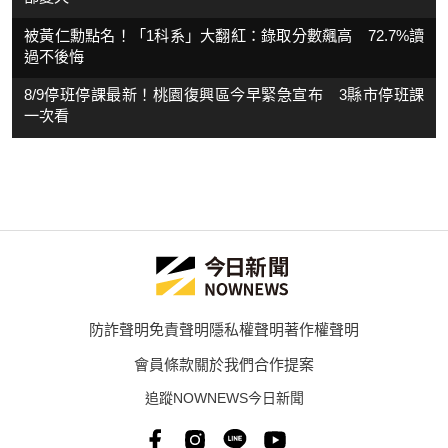
被黃仁勳點名！「1科系」大翻紅：錄取分數飆高 72.7%讀
過不後悔
8/9停班停課最新！桃園復興區今早緊急宣布 3縣市停班課
一次看
防詐聲明
免責聲明
隱私權聲明
著作權聲明
會員條款
關於我們
合作提案
追蹤NOWNEWS今日新聞