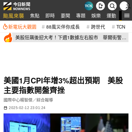
颱風來襲
全
焦點
即時
要聞
專題
娛樂
運動
新電玩大觀園
88風災伴你成長
跨世代
TCN
美股狂飆後迎大考！下週1數據左右股市 華爾街警
告：恐引爆變盤
美國1月CPI年增3%超出預期 美股
主要指數開盤齊挫
國際中心楊智傑／綜合報導
2025-02-12 23:01:24