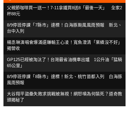
父親節咖啡買一送一！7-11拿鐵買8送8「最後一天」 全家2
杯88元
8/9停班停課「7縣市」達標！白海豚颱風風雨預報 新北、
台中入列
楊丞琳演唱會爆滿還賺輸王心凌！寬魚澄清「業績沒不好」
揭營收
GP125已經被淘汰了！台灣最省油機車出爐 1公升油「猛騎
65公里」
8/9停班停課「8縣市」達標！新北、桃竹苗都入列 白海豚
風雨預報
大谷翔平盜壘失敗求挑戰被無視！網怒噴為何裝死？道奇教
頭揭秘了