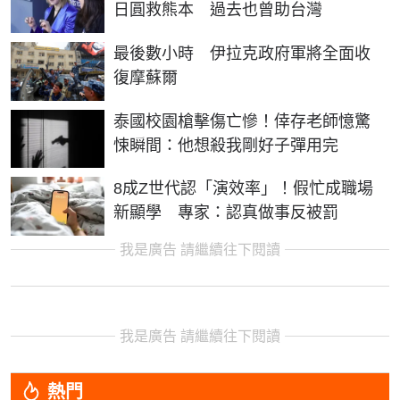
日圓救熊本 過去也曾助台灣
最後數小時 伊拉克政府軍將全面收
復摩蘇爾
泰國校園槍擊傷亡慘！倖存老師憶驚
悚瞬間：他想殺我剛好子彈用完
8成Z世代認「演效率」！假忙成職場
新顯學 專家：認真做事反被罰
我是廣告 請繼續往下閱讀
我是廣告 請繼續往下閱讀
熱門