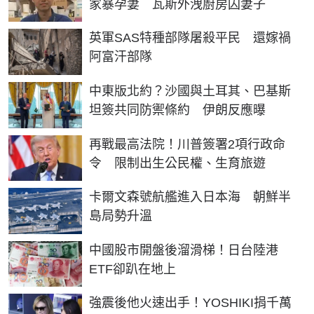
家暴孕妻 瓦斯外洩廚房囚妻子
英軍SAS特種部隊屠殺平民 還嫁禍
阿富汗部隊
中東版北約？沙國與土耳其、巴基斯
坦簽共同防禦條約 伊朗反應曝
再戰最高法院！川普簽署2項行政命
令 限制出生公民權、生育旅遊
卡爾文森號航艦進入日本海 朝鮮半
島局勢升溫
中國股市開盤後溜滑梯！日台陸港
ETF卻趴在地上
強震後他火速出手！YOSHIKI捐千萬