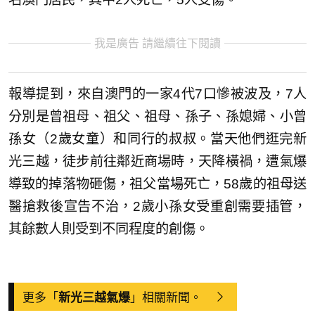
我是廣告 請繼續往下閱讀
報導提到，來自澳門的一家4代7口慘被波及，7人
分別是曾祖母、祖父、祖母、孫子、孫媳婦、小曾
孫女（2歲女童）和同行的叔叔。當天他們逛完新
光三越，徒步前往鄰近商場時，天降橫禍，遭氣爆
導致的掉落物砸傷，祖父當場死亡，58歲的祖母送
醫搶救後宣告不治，2歲小孫女受重創需要插管，
其餘數人則受到不同程度的創傷。
更多「
」相關新聞。
新光三越氣爆