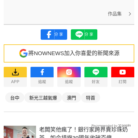
作品集
分享
分享
將NOWNEWS加入你喜愛的新聞來源
APP
追蹤
追蹤
好友
訂閱
台中
新光三越氣爆
澳門
特首
Recommended by
老闆笑他瘋了！銀行家跨界賣珍珠奶
茶 如今插旗30國年收破百億