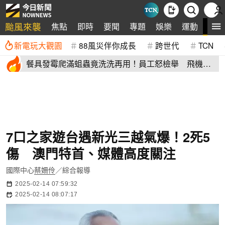
颱風來襲
全
焦點
即時
要聞
專題
娛樂
運動
新電玩大觀園
88風災伴你成長
跨世代
TCN
餐具發霉爬滿蛆蟲竟洗洗再用！員工怒檢舉 飛機餐
空廚爆食安危機
7口之家遊台遇新光三越氣爆！2死5
傷 澳門特首、媒體高度關注
國際中心
蔡姍伶
／綜合報導
2025-02-14 07:59:32
2025-02-14 08:07:17