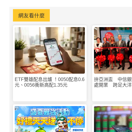
網友看什麼
ETF雙雄配息出爐 ！0050配息0.6
拚亞洲盃 中信銀
元、0056衝新高配1.35元
處開業 跨足大洋
PR