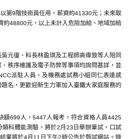
第9階技術員任用，薪資約41330元；未來取
約48800元，以上未計入危險加給、地域加給
長吳元復、科長林盈琪及工程師高偉致等人陪同
業、秩序維護及電子防弊等事項均詢問甚詳，並
NCC派駐人員、及機務處試務小組同仁表達感
榜題名，更歡迎新生力軍加入臺鐵大家庭服務的
699人，5447人報考，符合資格人員4425
部分類科體能測驗，將於2月23日舉辦筆試，口試
結果將於4月11日下午2時公告於甄試網站。錄