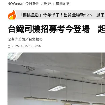
NOWnews 今日新聞
財經
產業動態
「櫻桃皇后」今年慘了！出貨量腰斬52% 風
台鐵司機招募考今登場 起
記者許若茵／台北報導
2025-02-15 12:58:37