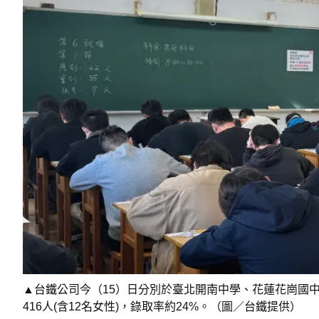
▲台鐵公司今（15）日分別於臺北開南中學、花蓮花崗國
416人(含12名女性)，錄取率約24%。（圖／台鐵提供）