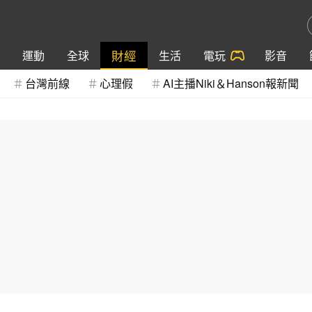
財經
運動
全球
生活
電玩
影音
台灣前線
心理假
AI主播Niki＆Hanson報新聞