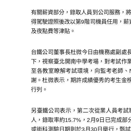
有關薪資部分，錄取人員到公司服務，將以
得駕駛證照後改以第9階司機員任用，薪資
及夜點費等津貼。
台鐵公司董事長杜微今日由機務處副處
下，視察臺北開南中學考場，對考試作
至各教室瞭解考試環境，向監考老師、
謝。杜微表示，期許成績優秀的考生金
行列。
另臺鐵公司表示，第二次從業人員考試缺額
人，錄取率約15.7%，2月9日已完成
或術科測驗日期則於3月30日舉行，甄試