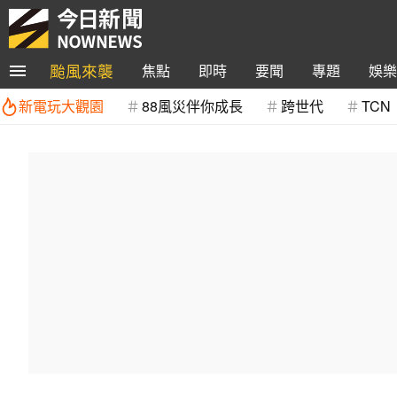
颱風來襲
焦點
即時
要聞
專題
娛樂
新電玩大觀園
88風災伴你成長
跨世代
TCN