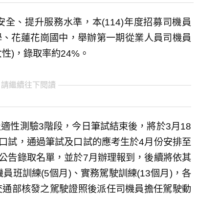
全、提升服務水準，本(114)年度招募司機員
中學、花蓮花崗國中，舉辦第一期從業人員司機員
女性)，錄取率約24%。
 請繼續往下閱讀
適性測驗3階段，今日筆試結束後，將於3月18
行口試，通過筆試及口試的應考生於4月份安排至
日公告錄取名單，並於7月辦理報到，後續將依其
員班訓練(5個月)、實務駕駛訓練(13個月)，各
交通部核發之駕駛證照後派任司機員擔任駕駛動