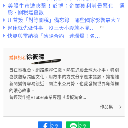
美股牛市遭夾擊！彭博：企業獲利前景惡化 通
膨、關稅增變數
川普簽「對等關稅」備忘錄！哪些國家影響最大？
徐筱晴
編輯記者
曾在電視台、網路媒體任職。熱衷追蹤全球大小事，特別
喜歡觀察跨國文化。用故事的方式分享嚴肅議題，讓複雜
新聞變得容易親近。關注東亞局勢，也愛發掘世界角落裡
的暖心故事。
曾經製作過VTuber產業專題《虛擬淘金...
作品集
分享
分享