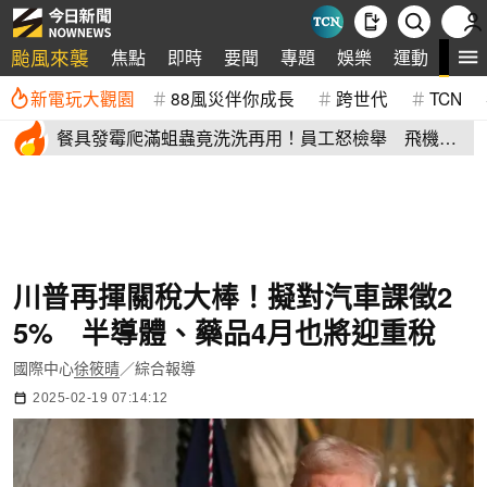
颱風來襲
全
焦點
即時
要聞
專題
娛樂
運動
新電玩大觀園
88風災伴你成長
跨世代
TCN
餐具發霉爬滿蛆蟲竟洗洗再用！員工怒檢舉 飛機餐
空廚爆食安危機
川普再揮關稅大棒！擬對汽車課徵2
5% 半導體、藥品4月也將迎重稅
國際中心
徐筱晴
／綜合報導
2025-02-19 07:14:12