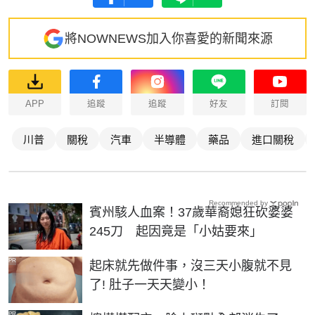
將NOWNEWS加入你喜愛的新聞來源
APP
追蹤
追蹤
好友
訂閱
川普
關稅
汽車
半導體
藥品
進口關稅
Recommended by
賓州駭人血案！37歲華裔媳狂砍婆婆
245刀 起因竟是「小姑要來」
PR
起床就先做件事，沒三天小腹就不見
了! 肚子一天天變小！
PR