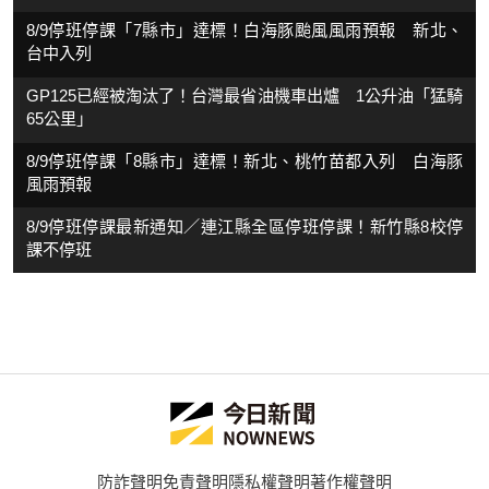
8/9停班停課「7縣市」達標！白海豚颱風風雨預報 新北、
台中入列
GP125已經被淘汰了！台灣最省油機車出爐 1公升油「猛騎
65公里」
8/9停班停課「8縣市」達標！新北、桃竹苗都入列 白海豚
風雨預報
8/9停班停課最新通知／連江縣全區停班停課！新竹縣8校停
課不停班
防詐聲明
免責聲明
隱私權聲明
著作權聲明