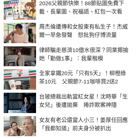
2026父親節快樂！88節貼圖免費下
載、長輩圖、祝福語、紅包一次看
周杰倫遭傳和女股東有私生子！杰威
爾一早急發聲 怒批狗仔博流量
律師騙走慈濟10億水很深？同業揶揄
她「勤做1事」：我輩楷模
全家拿鐵20元「只有5天」！柳橙綠
茶10元 父親節7-11咖啡買2送2
台玻總裁出軌當紅女星！沈時華「生
女兒」後遭拋棄 捲詐欺案神隱
女友有老公還當人小三！姜厚任回應
「我都知道」前夫身分被扒出