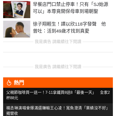
早餐店門口禁止停車！只有「SJ始源
可以」本尊竟開保母車到場朝聖
徐子翔輕生！譚以欣118字發聲 他
曾吐：活到49歲才找到真愛
我是廣告 請繼續往下閱讀
我是廣告 請繼續往下閱讀
熱門
父親節咖啡買一送一！7-11拿鐵買8送8「最後一天」 全家2
杯88元
楊丞琳演唱會爆滿還賺輸王心凌！寬魚澄清「業績沒不好」
揭營收