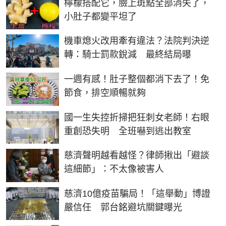
檸檬搭配它，臉上斑點全部消失了，
小肚子都變平坦了
機車熄火改用牽有違法？法院判決逆
轉：騎士罰款銳減 最終結局曝
PR
一週有感！肚子整個都消下去了！免
節食，排空順暢就夠
國一生失控折掃把狂刺女老師！右眼
重創恐失明 全班嚇到逃出教室
慈濟聲明越看越怪？律師揪出「避談
這細節」：不太像被害人
慈濟10億疫苗騙局！「這舉動」博證
嚴信任 郭台銘避坑關鍵曝光