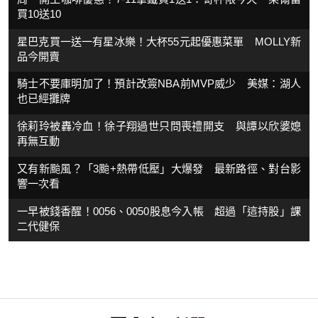
買10送10
星巴克買一送一有星冰樂！大杯55元起優惠菜單 MOLLY新
品今開賣
騎士不要庫明加了！預計改簽NBA前MVP威少 美媒：湖人
也已經攤牌
徐莉玲被轟冷血！徐子翔過世只問喪禮開支 與譚以欣婆媳
再無互動
又有新颱風？「3颱+熱帶低壓」大爆發 最新路徑、對台影
響一次看
一早被錢香醒！0056、0050股息今入帳 超過「這持股」課
二代健保