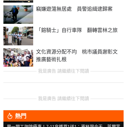
竊嫌遊蕩無居處 員警追緝逮歸案
「鎔騎士」自行車隊 翻轉雲林之旅
文化資源分配不均 桃市議員謝彰文
推廣藝術扎根
我是廣告 請繼續往下閱讀
我是廣告 請繼續往下閱讀
熱門
周一開工咖啡優惠！7-11拿鐵買1送1：寄杯限今天 萊爾富