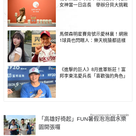
女神當一日店長 舉辦分貝大挑戰
馬傑森明星賽背號示愛林襄！網揪
1球員也閃瞎人：樂天桃猿都這樣
《進擊的巨人》8月進軍新莊！富
邦李東洺愛兵長「喜歡強的角色」
Recommended by
「高雄好徛起」FUN暑假泡泡戲水樂
園開張囉