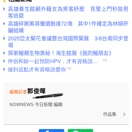
高雄養生館顧外籍女為男客紓壓 見警上門秒拋男
客逃竄
高雄碎屍案尋獲遺骸達72塊 其中1件確定為林婦肝
臟組織
2025亞太蘭花會議暨台灣國際蘭展 3/8台南同步登
場
探索鰻類生物奧秘！海生館展《我的鰻朋友》
郭俊暉
編輯記者
NOWNEWS 今日新聞 編輯
作品集