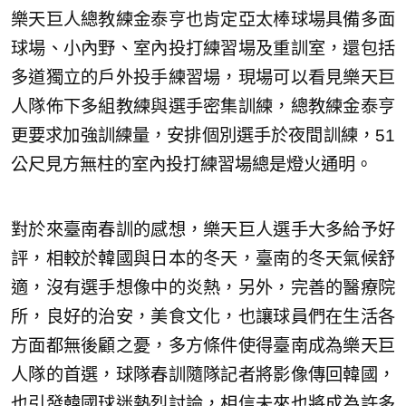
樂天巨人總教練金泰亨也肯定亞太棒球場具備多面
球場、小內野、室內投打練習場及重訓室，還包括
多道獨立的戶外投手練習場，現場可以看見樂天巨
人隊佈下多組教練與選手密集訓練，總教練金泰亨
更要求加強訓練量，安排個別選手於夜間訓練，51
公尺見方無柱的室內投打練習場總是燈火通明。
對於來臺南春訓的感想，樂天巨人選手大多給予好
評，相較於韓國與日本的冬天，臺南的冬天氣候舒
適，沒有選手想像中的炎熱，另外，完善的醫療院
所，良好的治安，美食文化，也讓球員們在生活各
方面都無後顧之憂，多方條件使得臺南成為樂天巨
人隊的首選，球隊春訓隨隊記者將影像傳回韓國，
也引發韓國球迷熱烈討論，相信未來也將成為許多