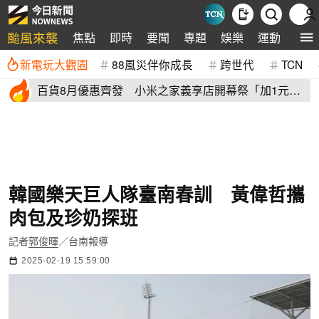
颱風來襲
焦點
即時
要聞
專題
娛樂
運動
全球
新電玩大觀園
88風災伴你成長
跨世代
TCN
百貨8月優惠齊發 小米之家義享店開幕祭「加1元多1
件」三重優惠
韓國樂天巨人隊臺南春訓 黃偉哲攜
肉包及珍奶探班
記者
郭俊暉
／台南報導
2025-02-19 15:59:00