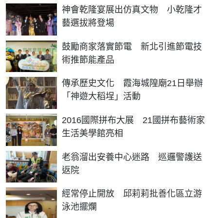
神會乾隆宴展出仿真文物 小乾隆才
藝選拔將登場
鼓勵商家落實節電 新北引進節電技
術推節能產品
傳承歷史文化 霞海城隍廟21日舉辦
「神遊大稻埕」活動
2016國際拼布大展 21國拼布藝術家
生活美學館亮相
老翁溜出安養中心迷路 巡邏警護送
返院
經常停止開放 邱莉莉批善化區立游
泳池擺爛