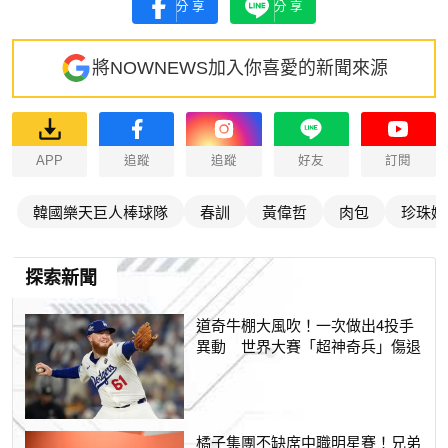
分享
分享
將NOWNEWS加入你喜愛的新聞來源
APP
追蹤
追蹤
好友
訂閱
韓國樂天巨人棒球隊
春訓
黃偉哲
肉包
珍珠奶
探索新聞
道奇牛棚大風吹！一次做出4投手
異動 世界大賽「超神奇兵」傷退
橘子集團不缺席中職明星賽！兄弟