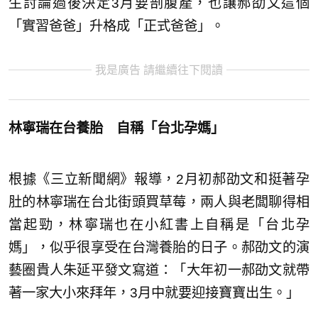
生討論過後決定3月要剖腹產，也讓郝劭文這個
「實習爸爸」升格成「正式爸爸」。
我是廣告 請繼續往下閱讀
林寧瑞在台養胎 自稱「台北孕媽」
根據《三立新聞網》報導，2月初郝劭文和挺著孕
肚的林寧瑞在台北街頭買草莓，兩人與老闆聊得相
當起勁，林寧瑞也在小紅書上自稱是「台北孕
媽」，似乎很享受在台灣養胎的日子。郝劭文的演
藝圈貴人朱延平發文寫道：「大年初一郝劭文就帶
著一家大小來拜年，3月中就要迎接寶寶出生。」