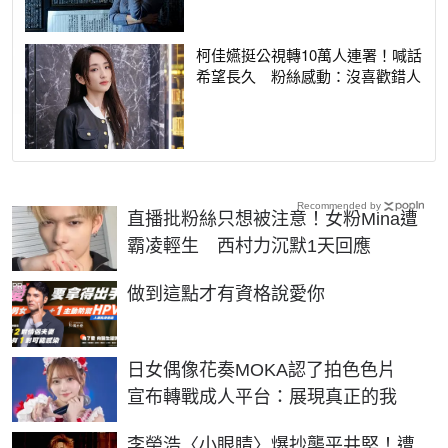
柯佳嬿挺公視轉10萬人連署！喊話
希望長久 粉絲感動：沒喜歡錯人
Recommended by
直播批粉絲只想被注意！女粉Mina遭
霸凌輕生 西村力沉默1天回應
PR
做到這點才有資格說愛你
日女偶像花奏MOKA認了拍色色片
宣布轉戰成人平台：展現真正的我
李榮浩〈小眼睛〉爆抄襲平井堅！遭