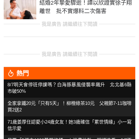
結婚2年摯愛驟逝！譚以欣證實徐子翔
離世 批不實爆料二次傷害
我是廣告 請繼續往下閱讀
我是廣告 請繼續往下閱讀
熱門
8/7明天會停班停課嗎？白海豚暴風侵襲率飆升 北北基6縣
市破50%
全家拿鐵20元「只有5天」！柳橙綠茶10元 父親節7-11咖啡
買2送2
71歲姜厚任認愛小24歲女友！她3歲確信「累世情緣」小一寫
信示愛