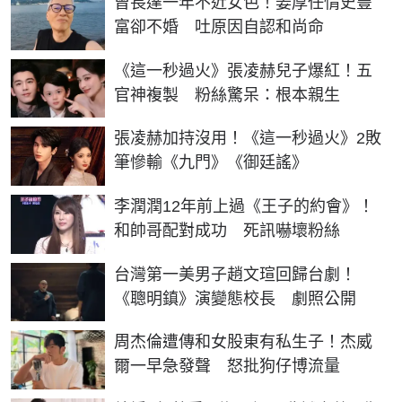
曾長達一年不近女色！姜厚任情史豐
富卻不婚 吐原因自認和尚命
《這一秒過火》張凌赫兒子爆紅！五
官神複製 粉絲驚呆：根本親生
張凌赫加持沒用！《這一秒過火》2敗
筆慘輸《九門》《御廷謠》
李潤潤12年前上過《王子的約會》！
和帥哥配對成功 死訊嚇壞粉絲
台灣第一美男子趙文瑄回歸台劇！
《聰明鎮》演變態校長 劇照公開
周杰倫遭傳和女股東有私生子！杰威
爾一早急發聲 怒批狗仔博流量