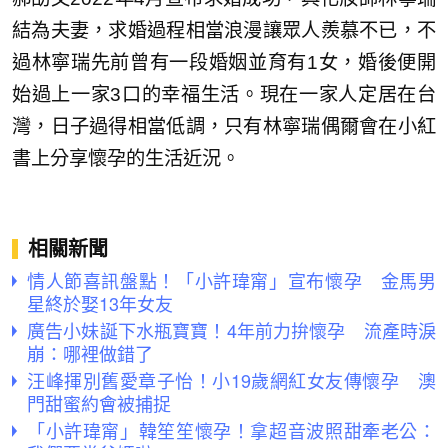
結為夫妻，求婚過程相當浪漫讓眾人羨慕不已，不
過林寧瑞先前曾有一段婚姻並育有1女，婚後便開
始過上一家3口的幸福生活。現在一家人定居在台
灣，日子過得相當低調，只有林寧瑞偶爾會在小紅
書上分享懷孕的生活近況。
相關新聞
情人節喜訊盤點！「小許瑋甯」宣布懷孕 金馬男
星終於娶13年女友
廣告小妹誕下水瓶寶寶！4年前力拚懷孕 流產時淚
崩：哪裡做錯了
汪峰揮別舊愛章子怡！小19歲網紅女友傳懷孕 澳
門甜蜜約會被捕捉
「小許瑋甯」韓笙笙懷孕！拿超音波照甜牽老公：