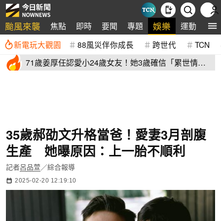
颱風來襲
娛樂
焦點
即時
要聞
專題
運動
全
新電玩大觀園
88風災伴你成長
跨世代
TCN
71歲姜厚任認愛小24歲女友！她3歲確信「累世情
緣」小一寫信示愛
35歲郝劭文升格當爸！愛妻3月剖腹
生產 她曝原因：上一胎不順利
記者
呂品萱
／綜合報導
2025-02-20 12:19:10