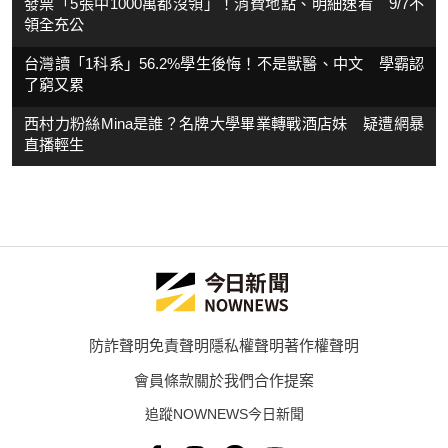
發票「5張中1000萬都沒領」！消費地點、明細速看 9/7不
領全充公
台灣讀「1科系」56.2%學生後悔！不是獸醫、中文 學霸認
了窮又累
西村力粉絲Mina是誰？名牌大學畢業轉戰酒店妹 疑遭網暴
直播輕生
防詐聲明
免責聲明
隱私權聲明
著作權聲明
會員條款
關於我們
合作提案
追蹤NOWNEWS今日新聞