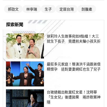
郝劭文
林寧瑞
生子
定居台灣
剖腹產
探索新聞
徐莉玲人生故事宛如8點檔！大三
就生下長子 竟遭前夫騙小孩夭折
最狂多元家庭！導演洪千涵跟弟借
精懷孕 這對妻妻網紅也生了兒子
台玻總裁出軌當紅女星！沈時華
「生女兒」後遭拋棄 捲詐欺案神
隱