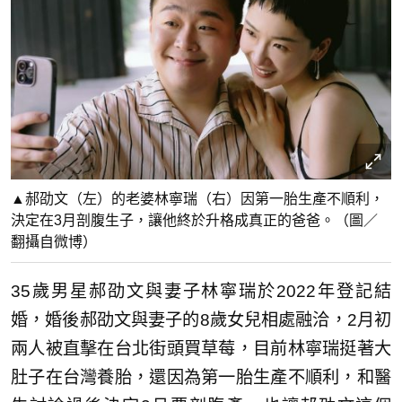
▲郝劭文（左）的老婆林寧瑞（右）因第一胎生產不順利，
決定在3月剖腹生子，讓他終於升格成真正的爸爸。（圖／
翻攝自微博）
35歲男星郝劭文與妻子林寧瑞於2022年登記結
婚，婚後郝劭文與妻子的8歲女兒相處融洽，2月初
兩人被直擊在台北街頭買草莓，目前林寧瑞挺著大
肚子在台灣養胎，還因為第一胎生產不順利，和醫