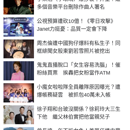
多個音樂平台刪除作曲人署名
公視預算遭砍10億！《零日攻擊》
Janet力挺憂：品質一定會下降
周杰倫遭中國狗仔爆料有私生子！同
框緋聞女股東劉若雪照片被挖出
鬼鬼直播脫口「女生容易洗腦」！催
粉絲買票 挨轟把女粉當作ATM
小魔女啦啦隊全員離隊原因曝光？遭
爆帳務疑雲 被抓包40萬未入帳
徐子翔和台玻沒關係？徐莉玲大三生
下他 繼父林伯實把他當親兒子