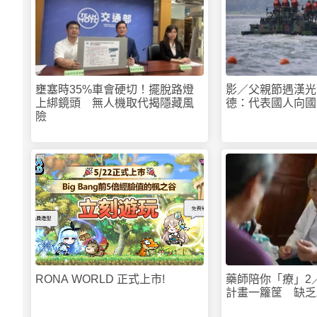
壅塞時35%車會硬切！擺脫路燈
影／父親節遇漢光
上綁鏡頭 無人機取代揭隱藏風
德：代表國人向國
險
PR
RONA WORLD 正式上市!
藥師陪你「療」2
計畫一籮筐 缺乏