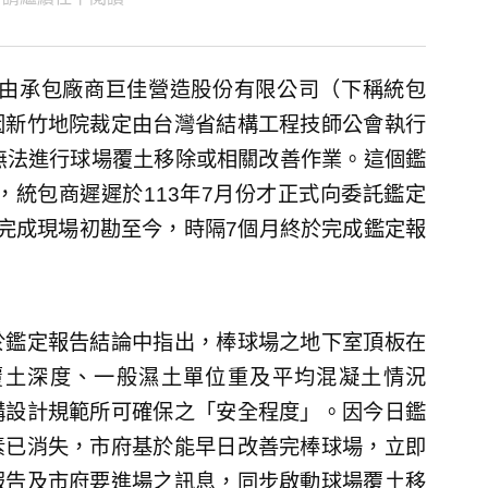
份由承包廠商巨佳營造股份有限公司（下稱統包
因新竹地院裁定由台灣省結構工程技師公會執行
無法進行球場覆土移除或相關改善作業。這個鑑
，統包商遲遲於113年7月份才正式向委託鑑定
完成現場初勘至今，時隔7個月終於完成鑑定報
於鑑定報告結論中指出，棒球場之地下室頂板在
覆土深度、一般濕土單位重及平均混凝土情況
構設計規範所可確保之「安全程度」。因今日鑑
素已消失，市府基於能早日改善完棒球場，立即
報告及市府要進場之訊息，同步啟動球場覆土移