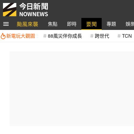
颱風來襲
要聞
焦點
即時
專題
娛
新電玩大觀園
88風災伴你成長
跨世代
TCN