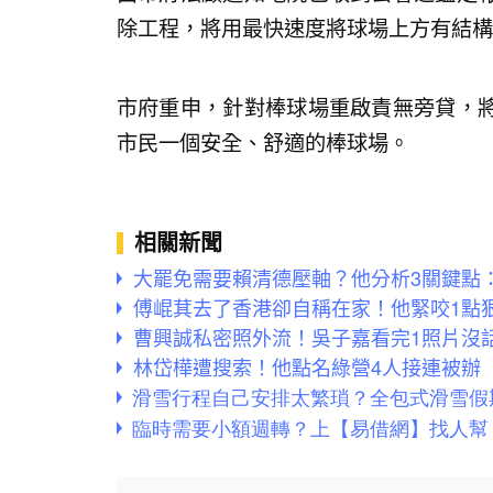
除工程，將用最快速度將球場上方有結構
市府重申，針對棒球場重啟責無旁貸，
市民一個安全、舒適的棒球場。
相關新聞
大罷免需要賴清德壓軸？他分析3關鍵點
傅崐萁去了香港卻自稱在家！他緊咬1點
曹興誠私密照外流！吳子嘉看完1照片沒
林岱樺遭搜索！他點名綠營4人接連被辦