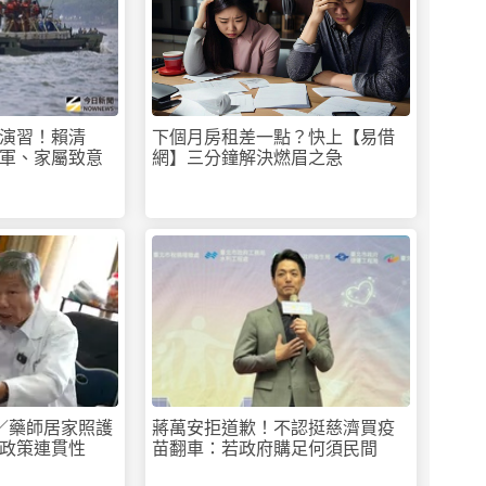
演習！賴清
下個月房租差一點？快上【易借
軍、家屬致意
網】三分鐘解決燃眉之急
／藥師居家照護
蔣萬安拒道歉！不認挺慈濟買疫
政策連貫性
苗翻車：若政府購足何須民間