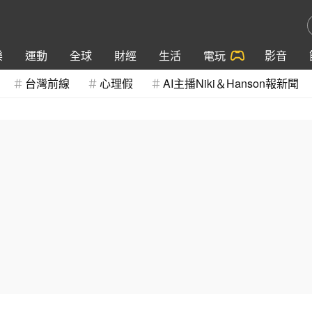
樂
運動
全球
財經
生活
電玩
影音
台灣前線
心理假
AI主播Niki＆Hanson報新聞