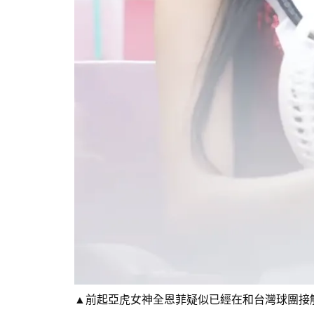
▲前起亞虎女神全恩菲疑似已經在和台灣球團接觸。（