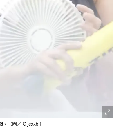
圖／IG jexxbi）