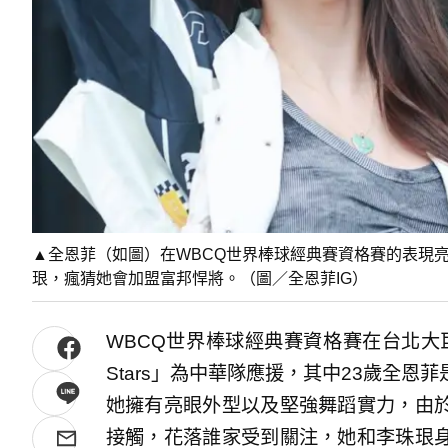
▲全恩菲（如圖）在WBCQ世界棒球經典賽資格賽的表現
珢，瘋猜她會加盟富邦悍將。（圖／全恩菲IG）
WBCQ世界棒球經典賽資格賽在台北大巨蛋
Stars」為中華隊應援，其中23歲全
她擁有亮眼外型以及堅強舞蹈實力，由
接觸，花落誰家受到關注，她和李珠珢