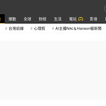
樂
運動
全球
財經
生活
電玩
影音
台灣前線
心理假
AI主播Niki＆Hanson報新聞