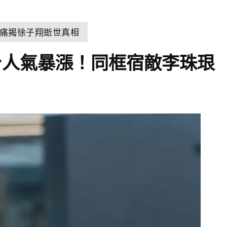
痛揭徐子翔逝世真相
台人氣暴漲！同框宿敵李珠珢