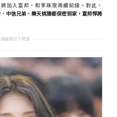
她將加入富邦，和李珠珢再續前緣。對此，
證，
中信兄弟、樂天桃猿都保密到家，富邦悍將
 請繼續往下閱讀