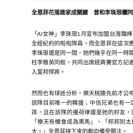
全恩菲花落誰家成關鍵 曾和李珠珢曬同
「AI女神」李珠珢1月宣布加盟台灣職棒富邦
全經紀約的啦啦隊員，而全恩菲在這次
李珠珢還是同一間，她們幾乎在同一時
柱李雅英同框，共同出席經典賽官方記
入富邦悍將。
然而也有球迷分析，樂天桃猿先前才公
該隊目前唯一的韓援；中信兄弟也有一定
孩，且在該隊的邊荷律還是她的好友，
「樂天有機會成為黑馬」、「邦邦別太
大。」全恩菲接下來的動向備受關注。