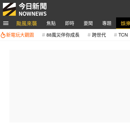
颱風來襲
娛
焦點
即時
要聞
專題
新電玩大觀園
88風災伴你成長
跨世代
TCN