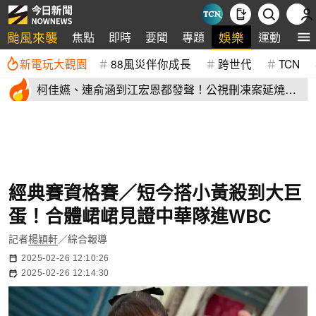
颱風來襲
娛樂
焦點
即時
要聞
專題
運動
全
新電玩大觀園
88風災伴你成長
跨世代
TCN
柯佳嬿、連俞涵到江宏恩都發聲！公視刪凍案延燒
演藝圈不沉默
經典賽資格賽／短今搭小黃殺到大巨
蛋！合體峮峮見證中華隊進WBC
記者
楊穎軒
／綜合報導
2025-02-26 12:10:26
2025-02-26 12:14:30