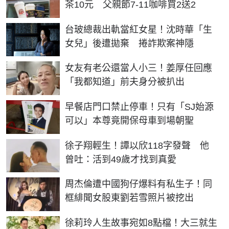
茶10元 父親節7-11咖啡買2送2
台玻總裁出軌當紅女星！沈時華「生
女兒」後遭拋棄 捲詐欺案神隱
女友有老公還當人小三！姜厚任回應
「我都知道」前夫身分被扒出
早餐店門口禁止停車！只有「SJ始源
可以」本尊竟開保母車到場朝聖
徐子翔輕生！譚以欣118字發聲 他
曾吐：活到49歲才找到真愛
周杰倫遭中國狗仔爆料有私生子！同
框緋聞女股東劉若雪照片被挖出
徐莉玲人生故事宛如8點檔！大三就生