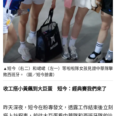
▲短今（右二）和峮峮（左一）等啦啦隊女孩見證中華隊擊
敗西班牙。（圖／短今臉書）
收工搭小黃飆到大巨蛋 短今：經典賽我們來了
昨天深夜，短今在粉專發文，透露工作結束後立刻
搭上計程車，前往大巨蛋看中華隊和西班牙隊的比