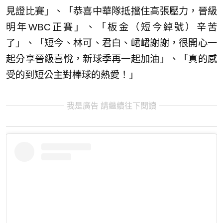
見證比賽」、「恭喜中華隊抵擋住高張壓力，晉級
明年WBC正賽」、「板金（短今綽號）辛苦
了」、「短今、林可、君白、峮峮謝謝，很開心一
起分享晉級喜悅，新球季再一起加油」、「真的感
受的到短公主對棒球的熱愛！」
我是廣告 請繼續往下閱讀