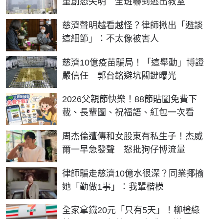
重創恐失明 全班嚇到逃出教室
慈濟聲明越看越怪？律師揪出「避談
這細節」：不太像被害人
慈濟10億疫苗騙局！「這舉動」博證
嚴信任 郭台銘避坑關鍵曝光
2026父親節快樂！88節貼圖免費下
載、長輩圖、祝福語、紅包一次看
周杰倫遭傳和女股東有私生子！杰威
爾一早急發聲 怒批狗仔博流量
律師騙走慈濟10億水很深？同業揶揄
她「勤做1事」：我輩楷模
全家拿鐵20元「只有5天」！柳橙綠