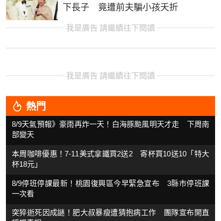
下長子 竟遭前夫騙小孩夭折
我是廣告 請繼續往下閱讀
我是廣告 請繼續往下閱讀
熱門
8/9天氣預報》豪雨再炸一天！白海豚颱風明天才走 下周南
部變天
本周咖啡優惠！7-11美式拿鐵買2送2 寄杯買10送10「特大
杯18元」
8/9停班停課最新！桃園復興區今早緊急宣布 3縣市停班課
一次看
突猝逝死因成謎！肥大叔暴瘦遭猜抱病工作 團隊宣布開直