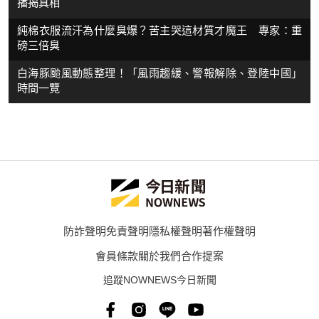
播揭真相
純棉衣服流汗為什麼臭爆？苦主哭這材質才魔王 專家：重
磅三倍臭
白海豚颱風動態整理！「風雨趨緩、警報解除、登陸中國」
時間一覽
防詐聲明
免責聲明
隱私權聲明
著作權聲明
會員條款
關於我們
合作提案
追蹤NOWNEWS今日新聞