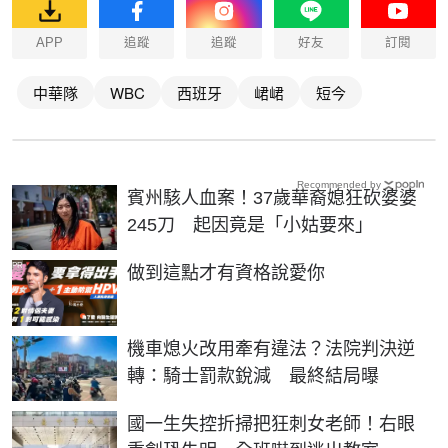
APP
追蹤
追蹤
好友
訂閱
中華隊
WBC
西班牙
峮峮
短今
Recommended by
賓州駭人血案！37歲華裔媳狂砍婆婆
245刀 起因竟是「小姑要來」
PR
做到這點才有資格說愛你
機車熄火改用牽有違法？法院判決逆
轉：騎士罰款銳減 最終結局曝
國一生失控折掃把狂刺女老師！右眼