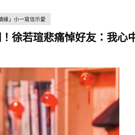
世情緣」小一寫信示愛
詞！徐若瑄悲痛悼好友：我心