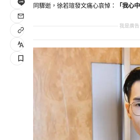
同驟逝，徐若瑄發文痛心哀悼：
「我心中永
我是廣告