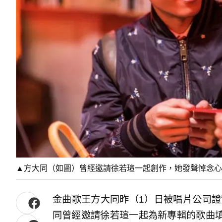
▲方大同（如圖）曾經邀請徐若瑄一起創作，她發聲悼念心
金曲歌王方大同昨（1）日被唱片公司證
同曾經邀請徐若瑄一起為新專輯的歌曲