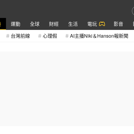
樂
運動
全球
財經
生活
電玩
影音
台灣前線
心理假
AI主播Niki＆Hanson報新聞