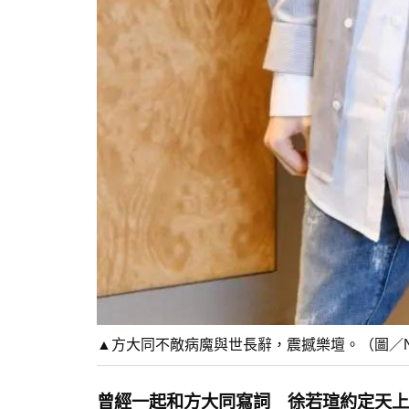
▲方大同不敵病魔與世長辭，震撼樂壇。（圖／N
曾經一起和方大同寫詞 徐若瑄約定天上