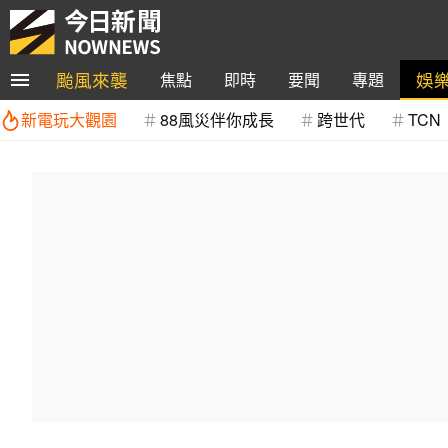
颱風來襲
娛
焦點
即時
要聞
專題
新電玩大觀園
88風災伴你成長
跨世代
TCN