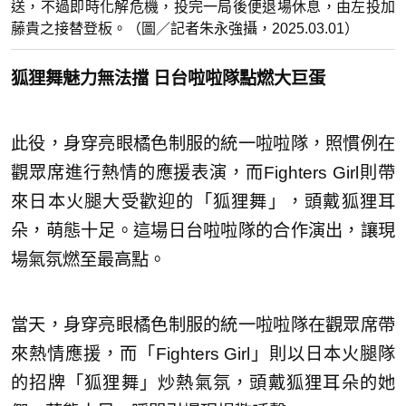
送，不過即時化解危機，投完一局後便退場休息，由左投加
藤貴之接替登板。（圖／記者朱永強攝，2025.03.01）
狐狸舞魅力無法擋 日台啦啦隊點燃大巨蛋
此役，身穿亮眼橘色制服的統一啦啦隊，照慣例在
觀眾席進行熱情的應援表演，而Fighters Girl則帶
來日本火腿大受歡迎的「狐狸舞」，頭戴狐狸耳
朵，萌態十足。這場日台啦啦隊的合作演出，讓現
場氣氛燃至最高點。
當天，身穿亮眼橘色制服的統一啦啦隊在觀眾席帶
來熱情應援，而「Fighters Girl」則以日本火腿隊
的招牌「狐狸舞」炒熱氣氛，頭戴狐狸耳朵的她