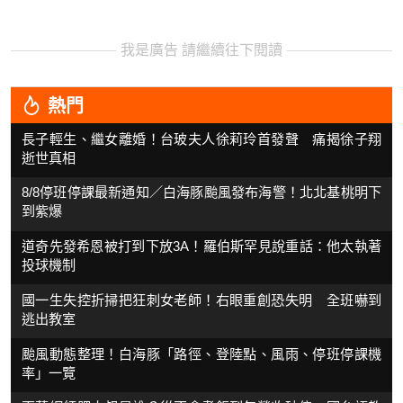
我是廣告 請繼續往下閱讀
熱門
長子輕生、繼女離婚！台玻夫人徐莉玲首發聲 痛揭徐子翔
逝世真相
8/8停班停課最新通知／白海豚颱風發布海警！北北基桃明下
到紫爆
道奇先發希恩被打到下放3A！羅伯斯罕見說重話：他太執著
投球機制
國一生失控折掃把狂刺女老師！右眼重創恐失明 全班嚇到
逃出教室
颱風動態整理！白海豚「路徑、登陸點、風雨、停班停課機
率」一覽