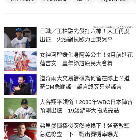
Recommended by
日職／王柏融先發打六棒！大王再度
出征 火腿對抗歐力士東晃平
女神河智媛化身阿美公主！9月前進花
蓮吉安 豐年節尬原民大會舞
道奇兩大交易籌碼為何留在隊上？道
奇GM急闢謠：謠言終究只是謠言
大谷翔平領銜！2030年WBC日本陣容
預測出爐 19歲游擊大物成亮點
弗里曼揮棒後突然被換下！道奇教頭
急送檢查 下一戰出賽機率曝光