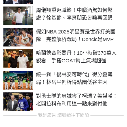
周儀翔重返職籃！中職酒駕如何懲
處？徐基麟、李育朋恐皆難再回歸
假如NBA 2025明星賽是世界打美國
隊 完整解析戰局！Doncic是MVP
哈蘭德合影喬丹！10小時破370萬人
觀看 手搭GOAT肩上氣場超強
統一獅「後林安可時代」得分變薄
弱！林岳平剖析得點圈低谷主因
對勇士隊的忠誠害了柯瑞？美媒嘆：
老闆拉科布利用這一點來對付他
我是廣告 請繼續往下閱讀