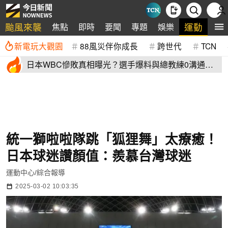
颱風來襲
運動
焦點
即時
要聞
專題
娛樂
全
新電玩大觀園
88風災伴你成長
跨世代
TCN
日本WBC慘敗真相曝光？選手爆料與總教練0溝通
連大谷翔平都吐槽
統一獅啦啦隊跳「狐狸舞」太療癒！
日本球迷讚顏值：羨慕台灣球迷
運動中心/綜合報導
2025-03-02 10:03:35