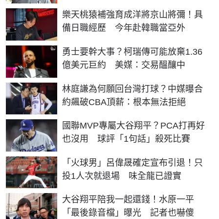
樂天桃猿補強育成洋將京山將彌！具
備日職經歷 今年赴韓職當亞外
勇士要幹大事？柯瑞傳可能放棄1.36
億美元巨約 美媒：交易醞釀中
林庭謙為何願回台灣打球？中媒曝合
約飆破CBA頂薪：根本無法拒絕
國聯MVP專屬大谷翔平？PCA打再好
也沒用 球評「1句話」殺死比賽
「火球男」呂偉晟確定宣布引退！只
投1人次就退場 味全龍已證實
大谷翔平陪我一起還錢！水原一平
「最後錄音檔」曝光 記者也嚇傻