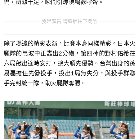
們，萌態十足，瞬間引爆現場歡呼聲。
我是廣告 請繼續往下閱讀
除了場邊的精彩表演，比賽本身同樣精彩。日本火
腿隊的萬波中正轟出2分砲，第四棒的野村佑希在
六局敲出適時安打，擴大領先優勢。台灣出身的孫
易磊擔任先發投手，投出1局無失分，與投手群聯
手完封統一隊，助火腿隊奪勝。