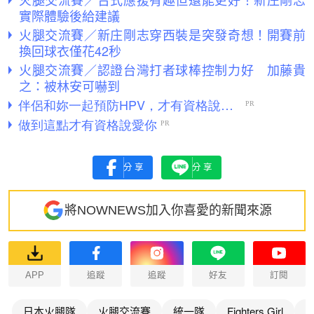
實際體驗後給建議
火腿交流賽／新庄剛志穿西裝是突發奇想！開賽前
換回球衣僅花42秒
火腿交流賽／認證台灣打者球棒控制力好 加藤貴
之：被林安可嚇到
分享
分享
將NOWNEWS加入你喜愛的新聞來源
APP
追蹤
追蹤
好友
訂閱
日本火腿隊
火腿交流賽
統一隊
Fighters Girl