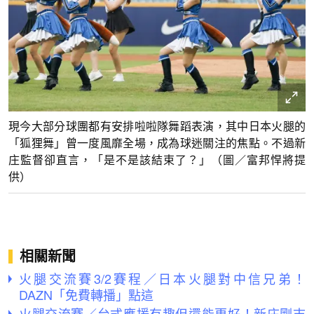
現今大部分球團都有安排啦啦隊舞蹈表演，其中日本火腿的
「狐狸舞」曾一度風靡全場，成為球迷關注的焦點。不過新
庄監督卻直言，「是不是該結束了？」（圖／富邦悍將提
供）
相關新聞
火腿交流賽3/2賽程／日本火腿對中信兄弟！
DAZN「免費轉播」點這
火腿交流賽／台式應援有趣但還能更好！新庄剛志