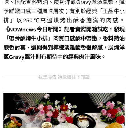
味、搭配香料熱油、炭烤洋蔥Gravy與漬鳳梨，賦
予鮮嫩口感三種風味層次；有別於經典「王品牛小
排」以250℃高溫烘烤出酥香飽滿的肉感。
《NOWnews今日新聞》記者實際開箱試吃，發現
「帶骨酥烤牛小排」肉質口感酥中帶嫩，香料熱油
腴香討喜、還聞得到檸檬淡雅酸香很解膩，炭烤洋
蔥Gravy醬汁則有期待中的經典肉汁風味。
我是廣告 請繼續往下閱讀