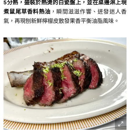
5分熟，盛裝於熱燙的白瓷盤上，並在桌邊淋上現
煮鼠尾草香料熱油
，瞬間滋滋作響、迸發迷人香
氣，再現刨新鮮檸檬皮散發果香平衡油脂風味。