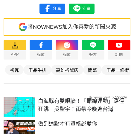
分享
分享
將NOWNEWS加入你喜愛的新聞來源
APP
追蹤
追蹤
好友
訂閱
初瓦
王品牛排
高雄裕誠店
開幕
王品一條街
Recommended by
白海豚有雙眼牆！「擺線運動」路徑
狂跳 吳聖宇：雨帶今晚進台灣
PR
做到這點才有資格說愛你