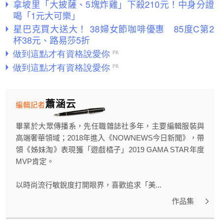
拿坡里「大披薩、5塊炸雞」下殺210元！中身分證
喝「1元大可樂」
星巴克買大送大！ 38婦女節咖啡優惠 85度C第2
杯38元、路易莎5折
蕭涵云
編輯記者
畢業於大眾傳播系，先任職雜誌社多年，主要編輯服裝與
高端奢華領域；2018年進入《NOWNEWS今日新聞》，帶
領《姊妹淘》表現獲「遊戲橘子」2019 GAMA STAR年度
MVP肯定。
以時尚流行敏銳度打開眼界，喜歡追求「美...
作品集