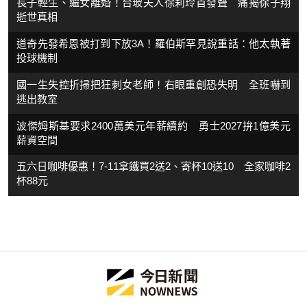
長子輕生、繼女離婚！台玻夫人徐莉玲首發聲 痛揭徐子翔
逝世真相
道奇先發希恩被打到下放3A！羅伯斯罕見說重話：他太執著
投球機制
國一生失控折掃把狂刺女老師！右眼重創恐失明 全班嚇到
逃出教室
波傑姆斯基要求2400萬美元年薪續約 勇士2027拚1億美元
薪資空間
五六日咖啡優惠！7-11拿鐵買2送2、寄杯10送10 全家咖啡2
杯88元