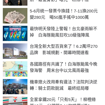
5-6月統一發票今換錢！7-11換200元
變280元 喝50嵐手搖中1000萬
最快明天發陸上警報！台北豪雨躲不
掉 白海豚颱風狂吹10級強陣風
台灣全新大型百貨來了！6.2萬坪270
品牌 影城規劃、開幕時間速看
各國路徑有共識了！白海豚颱風今晚
發海警 周末台中以北風雨最強
機車熄火改用牽有違法？法院判決逆
轉：騎士罰款銳減 最終結局曝
全家拿鐵20元「只有5天」！柳橙綠