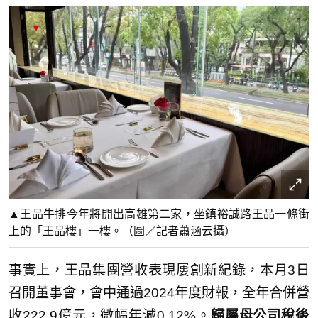
▲王品牛排今年將開出高雄第二家，坐鎮裕誠路王品一條街
上的「王品樓」一樓。（圖／記者蕭涵云攝）
事實上，王品集團營收表現屢創新紀錄，本月3日
召開董事會，會中通過2024年度財報，
全年合併營
收222.9億元，微幅年減0.12%。
歸屬母公司稅後