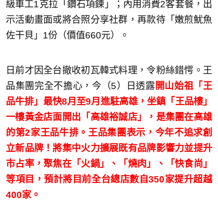
級車工1克拉「鑽石項鍊」；內用消費2客套餐，出
示活動畫面或將合照分享社群，再款待「嫩煎魷魚
佐干貝」1份（價值660元）。
日前才因全台撤收初瓦韓式料理，令粉絲錯愕。王
品集團完全不擔心，今（5）日透露
開山始祖「王
品牛排」最快8月至9月進駐高雄，坐鎮「王品樓」
一樓黃金店面開出「高雄裕誠店」，是集團在高雄
的第2家王品牛排。
王品集團表示，
今年不追求創
立新品牌！將集中火力擴展既有品牌影響力並提升
市占率，聚焦在「火鍋」、「燒肉」、「快食尚」
等項目，預計將目前全台總店數自350家提升超越
400家。