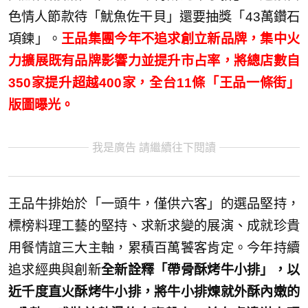
色情人節款待「魷魚佐干貝」還要抽獎「43萬鑽石
項鍊」。
王品集團今年不追求創立新品牌，集中火
力擴展既有品牌影響力並提升市占率，將總店數自
350家提升超越400家，全台11條「王品一條街」
版圖曝光。
我是廣告 請繼續往下閱讀
王品牛排始於「一頭牛，僅供六客」的選品堅持，
標榜料理工藝的堅持、求新求變的展演、成就珍貴
用餐情誼三大主軸，累積百萬饕客肯定。今年持續
追求經典與創新
全新詮釋「帶骨酥烤牛小排」，以
近千度直火酥烤牛小排，將牛小排煉就外酥內嫩的