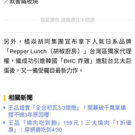
／就饗鐵板燒
我是廣告 請繼續往下閱讀
另外，橘焱胡同集團宣布拿下人氣日系品牌
「Pepper Lunch（胡椒廚房）」台灣區獨家代理
權，繼成功引進韓國「BHC 炸雞」進駐台北大巨
蛋後，又一備受矚目最新力作。
相關新聞
王品證實「全台初瓦3/3熄燈」！開幕破千萬業績
撐不過3年原因曝
王品「燒肉吃到飽」159元！三大燒肉「1折優
惠」：穿網襪吃到4/30