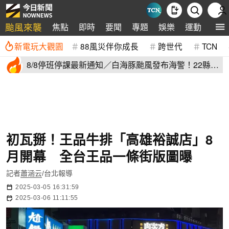
颱風來襲
焦點
即時
要聞
專題
娛樂
運動
全球
新電玩大觀園
88風災伴你成長
跨世代
TCN
8/8停班停課最新通知／白海豚颱風發布海警！22縣市
正常上班上課
初瓦掰！王品牛排「高雄裕誠店」8
月開幕 全台王品一條街版圖曝
記者
蕭涵云
/台北報導
2025-03-05 16:31:59
2025-03-06 11:11:55