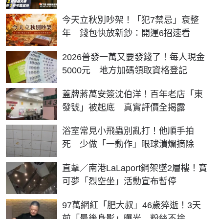
今天立秋別吵架！「犯7禁忌」衰整
年 錢包快放新鈔：開運6招速看
2026普發一萬又要發錢了！每人現金
5000元 地方加碼領取資格登記
蓋牌蔣萬安簽沈伯洋！百年老店「東
發號」被起底 真實評價全揭露
浴室常見小飛蟲別亂打！他順手拍
死 少做「一動作」眼球潰爛摘除
直擊／南港LaLaport鋼架墜2層樓！寶
可夢「烈空坐」活動宣布暫停
97萬網紅「肥大叔」46歲猝逝！3天
前「最後身影」曝光 粉絲不捨