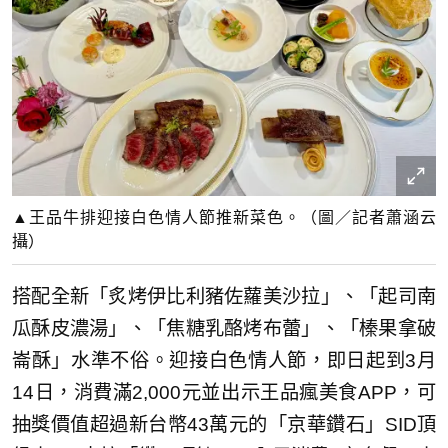
▲王品牛排迎接白色情人節推新菜色。（圖／記者蕭涵云
攝）
搭配全新「炙烤伊比利豬佐蘿美沙拉」、「起司南
瓜酥皮濃湯」、「焦糖乳酪烤布蕾」、「榛果拿破
崙酥」水準不俗。迎接白色情人節，即日起到3月
14日，消費滿2,000元並出示王品瘋美食APP，可
抽獎價值超過新台幣43萬元的「京華鑽石」SID頂