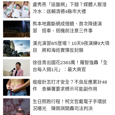
盧秀燕「這盤棋」下錯？媒體人狠潑
冷水：送賴清德4縣市大禮
熊本地震斷網成借鏡、首次降速演
習 搭車、搭機前注意三件事
漢光演習8/5登場！10天9夜演練9大項
目 將和海巡實彈反封鎖
徐佳青出國花2383萬！羅智強轟「全
台每人捐1元」：最大爽官
瘦瘦針怎打才安全？不良反應累計48
件 食藥署要求標示可能副作用
生日照跑行程！柯文哲戴電子手環狀
況曝光 陳佩琪開轟司法判決