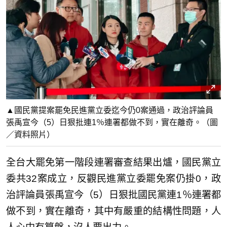
▲國民黨提案罷免民進黨立委迄今仍0案通過，政治評論員
張禹宣今（5）日狠批連1％連署都做不到，實在離奇。（圖
／資料照片）
全台大罷免第一階段連署審查結果出爐，國民黨立
委共32案成立，反觀民進黨立委罷免案仍掛0，政
治評論員張禹宣今（5）日狠批國民黨連1％連署都
做不到，實在離奇，其中有嚴重的結構性問題，人