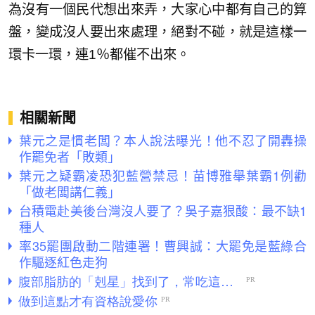
為沒有一個民代想出來弄，大家心中都有自己的算
盤，變成沒人要出來處理，絕對不碰，就是這樣一
環卡一環，連1％都催不出來。
相關新聞
葉元之是慣老闆？本人說法曝光！他不忍了開轟操
作罷免者「敗類」
葉元之疑霸凌恐犯藍營禁忌！苗博雅舉葉霸1例勸
「做老闆講仁義」
台積電赴美後台灣沒人要了？吳子嘉狠酸：最不缺1
種人
率35罷團啟動二階連署！曹興誠：大罷免是藍綠合
作驅逐紅色走狗