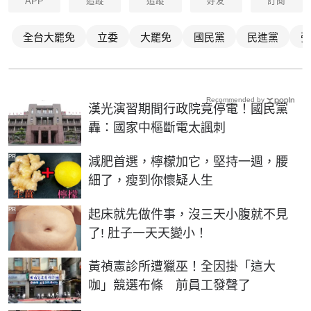
APP
追蹤
追蹤
好友
訂閱
全台大罷免
立委
大罷免
國民黨
民進黨
張
Recommended by
漢光演習期間行政院竟停電！國民黨
轟：國家中樞斷電太諷刺
PR
減肥首選，檸檬加它，堅持一週，腰
細了，瘦到你懷疑人生
PR
起床就先做件事，沒三天小腹就不見
了! 肚子一天天變小！
黃禎憲診所遭獵巫！全因掛「這大
咖」競選布條 前員工發聲了