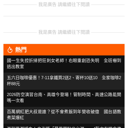
我是廣告 請繼續往下閱讀
我是廣告 請繼續往下閱讀
熱門
國一生失控折掃把狂刺女老師！右眼重創恐失明 全班嚇到
逃出教室
五六日咖啡優惠！7-11拿鐵買2送2、寄杯10送10 全家咖啡2
杯88元
2026防空演習台南、高雄今登場！管制時間、高速公路能開
嗎一次看
百萬網紅肥大叔是誰？從不會煮飯到年營收破億 國台語教
煮菜爆紅