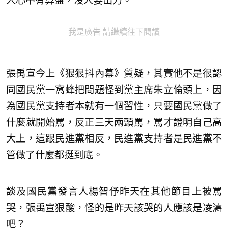
人心中有算盤，沒人要出力。
我是廣告 請繼續往下閱讀
張禹宣今上《狠狠抖內幕》質疑，其實他不是很認
同國民黨一窩蜂把問題怪到黨主席朱立倫頭上，因
為國民黨支持者本就有一個習性，只要國民黨做了
什麼就開始罵，反正三天兩頭罵，罵才證明自己高
大上，這跟民進黨相反，民進黨支持者是民進黨不
管做了什麼都挺到底。
談及國民黨發言人楊智伃昨天在其他節目上被罵
哭，張禹宣狠酸，怪的是昨天該哭的人應該是凌濤
吧？