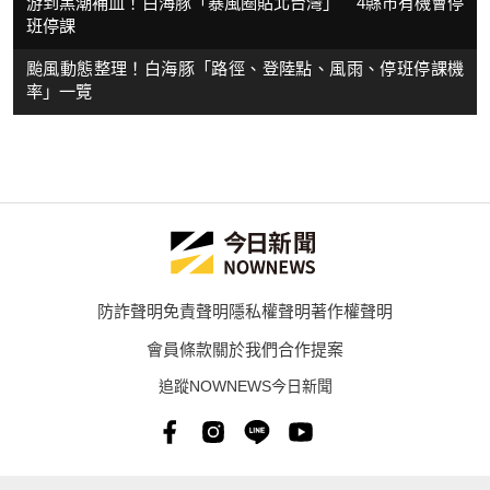
游到黑潮補血！白海豚「暴風圈貼北台灣」 4縣市有機會停
班停課
颱風動態整理！白海豚「路徑、登陸點、風雨、停班停課機
率」一覽
防詐聲明
免責聲明
隱私權聲明
著作權聲明
會員條款
關於我們
合作提案
追蹤NOWNEWS今日新聞