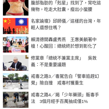
PR
腹部脂肪的「剋星」找到了，常吃這
幾物，吃走大肚囊，瘦出小蠻腰
名家論壇》邱師儀／這樣的台灣，年
輕人還想住嗎？
賴清德開轟盧秀燕 王惠美躺著中
槍！心酸回：總統終於想到彰化了
修黨章「總統不兼黨主席」 吳敦
義：不是重要議題
戒毒之路3／毒駕告白「警車追趕幻
覺」險自撞 戒毒村獲重生
戒毒之路4／揭「少年藥頭」販毒手
法 3個月經手百萬抽成僅1%