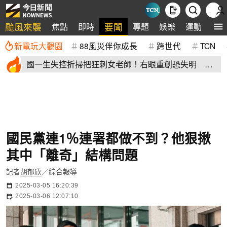
颱風來襲
要聞
焦點
即時
專題
娛樂
運動
全
新電玩大觀園
88風災伴你成長
跨世代
TCN
國一生失控折掃把狂刺女老師！右眼重創恐失明 全
班嚇到逃出教室
國民黨連1％連署都做不到？他狠揪
其中「離奇」結構問題
記者
胡郁欣
／綜合報導
2025-03-05 16:20:39
2025-03-06 12:07:10