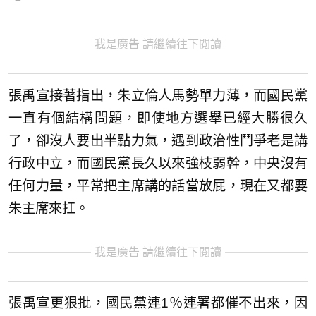
我是廣告 請繼續往下閱讀
張禹宣接著指出，朱立倫人馬勢單力薄，而國民黨
一直有個結構問題，即使地方選舉已經大勝很久
了，卻沒人要出半點力氣，遇到政治性鬥爭老是講
行政中立，而國民黨長久以來強枝弱幹，中央沒有
任何力量，平常把主席講的話當放屁，現在又都要
朱主席來扛。
我是廣告 請繼續往下閱讀
張禹宣更狠批，國民黨連1％連署都催不出來，因