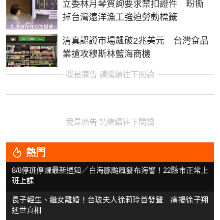
立委林月琴質詢要求禁扣證件 盼撕
掉台灣遠洋漁工強迫勞動標籤
清真認證市場飆破2兆美元 台灣食品
業搶攻穆斯林藍海商機
我是廣告 請繼續往下閱讀
我是廣告 請繼續往下閱讀
熱門
8/8停班停課最新通知／白海豚颱風發布海警！22縣市正常上
班上課
長子輕生、繼女離婚！台玻夫人徐莉玲首發聲 痛揭徐子翔
逝世真相