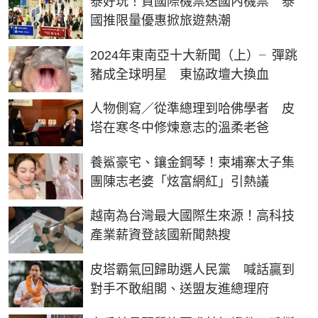
泰好玩！買國際機票送國內機票 泰
國推限量優惠掀旅遊熱潮
2024年東南亞十大新聞（上）╴彈跳
豬成全球明星 東協政壇大換血
人物側寫／從準總理到哈佛學者 皮
塔在寒冬中修煉意志的溫柔老爸
養鯊豪宅、鑲金鋼琴！柬埔寨太子集
團陳志老婆「炫富網紅」引熱議
越南為台灣最大國際生來源！高科技
產業薪資登該國新聞熱搜
皮塔霸氣回歸助選人民黨 喊話贏到
對手不敢組閣、送盟友進總理府