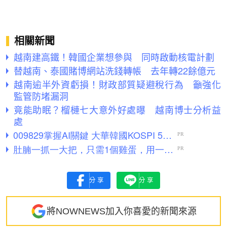
相關新聞
越南建高鐵！韓國企業想參與 同時啟動核電計劃
替越南、泰國賭博網站洗錢轉帳 去年轉22餘億元
越南逾半外資虧損！財政部質疑避稅行為 籲強化
監管防堵漏洞
竟能助眠？榴槤七大意外好處曝 越南博士分析益
處
分享
分享
將NOWNEWS加入你喜愛的新聞來源