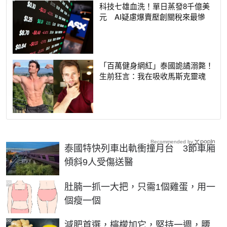
科技七雄血洗！單日蒸發8千億美
元 AI疑慮爆賣壓創關稅來最慘
「百萬健身網紅」泰國詭譎溺斃！
生前狂言：我在吸收馬斯克靈魂
Recommended by
泰國特快列車出軌衝撞月台 3節車廂
傾斜9人受傷送醫
PR
肚腩一抓一大把，只需1個雞蛋，用一
個瘦一個
PR
減肥首選，檸檬加它，堅持一週，腰