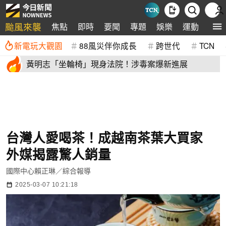
颱風來襲
焦點
即時
要聞
專題
娛樂
運動
全球
新電玩大觀園
88風災伴你成長
跨世代
TCN
黃明志「坐輪椅」現身法院！涉毒案爆新進展
台灣人愛喝茶！成越南茶葉大買家
外媒揭露驚人銷量
國際中心賴正琳／綜合報導
2025-03-07 10:21:18