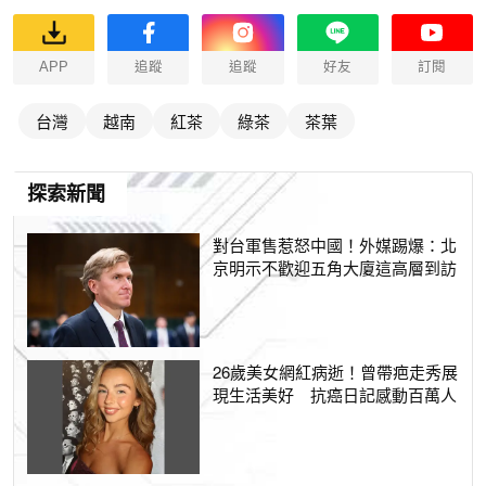
APP
追蹤
追蹤
好友
訂閱
台灣
越南
紅茶
綠茶
茶葉
探索新聞
對台軍售惹怒中國！外媒踢爆：北
京明示不歡迎五角大廈這高層到訪
26歲美女網紅病逝！曾帶疤走秀展
現生活美好 抗癌日記感動百萬人