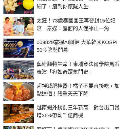
細了，瘦到你懷疑人生
太狂！73歲泰國國王再晉封15位妃
嬪 泰媒：露面的人僅冰山一角
PR
009829掌握AI關鍵 大華韓國KOSPI
50今強勢開募
藝術翻轉生命！柬埔寨法爾學院馬戲
表演「宛如奇蹟奮鬥史」
PR
超神減肥神器！橘子不要直接吃，加
點這個！體重天天下降
越南蝦外銷創三年新高 對台出口暴
增36%帶動千億商機