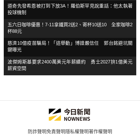
道奇先發希恩被打到下放3A！羅伯斯罕見說重話：他太執著
投球機制
五六日咖啡優惠！7-11拿鐵買2送2、寄杯10送10 全家咖啡2
杯88元
慈濟10億疫苗騙局！「這舉動」博證嚴信任 郭台銘避坑關
鍵曝光
波傑姆斯基要求2400萬美元年薪續約 勇士2027拚1億美元
薪資空間
防詐聲明
免責聲明
隱私權聲明
著作權聲明