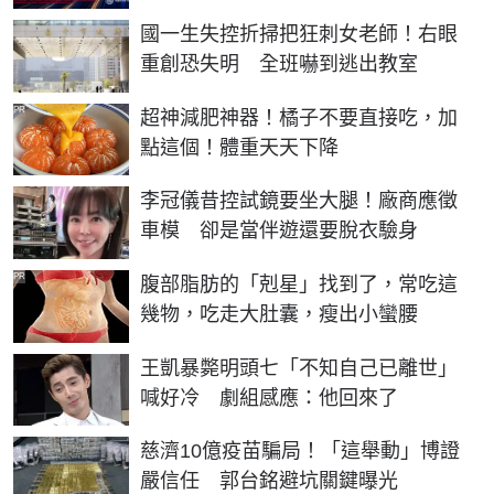
國一生失控折掃把狂刺女老師！右眼
重創恐失明 全班嚇到逃出教室
PR
超神減肥神器！橘子不要直接吃，加
點這個！體重天天下降
李冠儀昔控試鏡要坐大腿！廠商應徵
車模 卻是當伴遊還要脫衣驗身
PR
腹部脂肪的「剋星」找到了，常吃這
幾物，吃走大肚囊，瘦出小蠻腰
王凱暴斃明頭七「不知自己已離世」
喊好冷 劇組感應：他回來了
慈濟10億疫苗騙局！「這舉動」博證
嚴信任 郭台銘避坑關鍵曝光