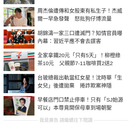
周杰倫遭傳和女股東有私生子！杰威
爾一早急發聲 怒批狗仔博流量
胡錦濤一家三口遭滅門？知情官員曝
內幕：習近平應不會去謀害
全家拿鐵20元「只有5天」！柳橙綠
茶10元 父親節7-11咖啡買2送2
台玻總裁出軌當紅女星！沈時華「生
女兒」後遭拋棄 捲詐欺案神隱
早餐店門口禁止停車！只有「SJ始源
可以」本尊竟開保母車到場朝聖
我是廣告 請繼續往下閱讀