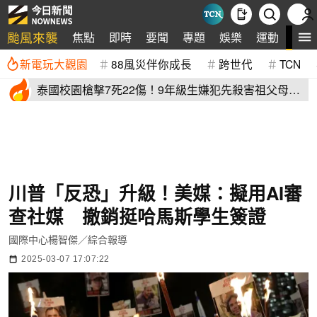
颱風來襲
全
焦點
即時
要聞
專題
娛樂
運動
新電玩大觀園
88風災伴你成長
跨世代
TCN
泰國校園槍擊7死22傷！9年級生嫌犯先殺害祖父母再
血洗校園
川普「反恐」升級！美媒：擬用AI審
查社媒 撤銷挺哈馬斯學生簽證
國際中心楊智傑／綜合報導
2025-03-07 17:07:22