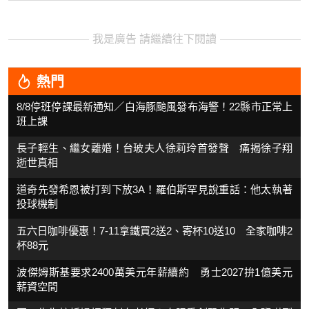
我是廣告 請繼續往下閱讀
熱門
8/8停班停課最新通知／白海豚颱風發布海警！22縣市正常上
班上課
長子輕生、繼女離婚！台玻夫人徐莉玲首發聲 痛揭徐子翔
逝世真相
道奇先發希恩被打到下放3A！羅伯斯罕見說重話：他太執著
投球機制
五六日咖啡優惠！7-11拿鐵買2送2、寄杯10送10 全家咖啡2
杯88元
波傑姆斯基要求2400萬美元年薪續約 勇士2027拚1億美元
薪資空間