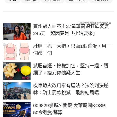
Recommended by
賓州駭人血案！37歲華裔媳狂砍婆婆
245刀 起因竟是「小姑要來」
PR
肚腩一抓一大把，只需1個雞蛋，用一
個瘦一個
PR
減肥首選，檸檬加它，堅持一週，腰
細了，瘦到你懷疑人生
機車熄火改用牽有違法？法院判決逆
轉：騎士罰款銳減 最終結局曝
PR
009829掌握AI關鍵 大華韓國KOSPI
50今強勢開募