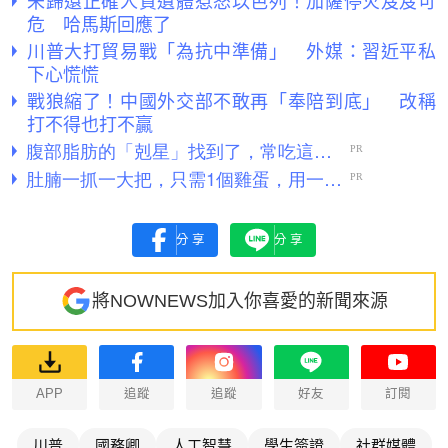
未歸還正確人質遺體惹怒以色列！加薩停火岌岌可
危 哈馬斯回應了
川普大打貿易戰「為抗中準備」 外媒：習近平私
下心慌慌
戰狼縮了！中國外交部不敢再「奉陪到底」 改稱
打不得也打不贏
分享
分享
將NOWNEWS加入你喜愛的新聞來源
APP
追蹤
追蹤
好友
訂閱
川普
國務卿
人工智慧
學生簽證
社群媒體