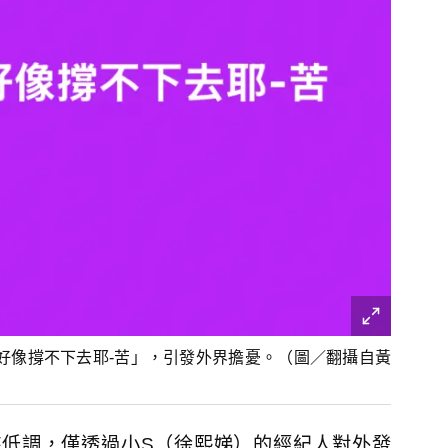
好像撐不下去耶-苦」，引發外界擔憂。（圖／翻攝自黃
持低調，僅透過小S（徐熙娣）的經紀人對外發