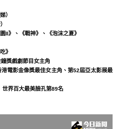
娣）
婚）
園II》、《戰神》、《泡沫之夏》
吃》
金鐘獎戲劇節目女主角
影金像獎最佳女主角、第52屆亞太影展最
世界百大最美臉孔第89名