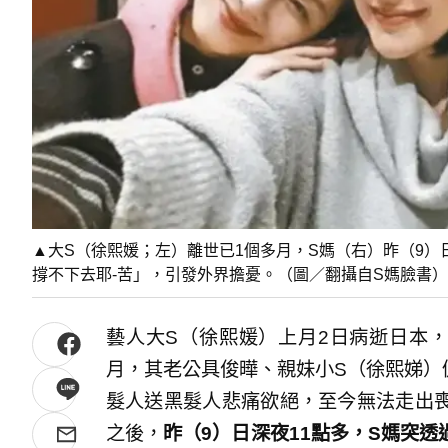
▲大S（徐熙媛；左）離世已1個多月，S媽（右）昨（9
撐不下去耶-苦」，引發外界擔憂。（圖／翻攝自S媽臉書）
藝人大S（徐熙媛）上月2日病逝日本，
月，其老公具俊曄、親妹小S（徐熙娣）
髮人送黑髮人悲痛欲絕，至今無法走出
之後，
昨（9）日深夜11點多，S媽突