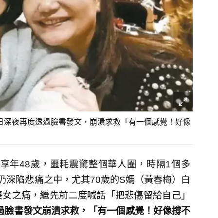
）日深夜再度透過臉書發文，崩潰求救「有一個感覺！好像
享年48歲，噩耗震驚整個華人圈，時隔1個多
仍深陷悲痛之中，尤其70歲的S媽（黃春梅）白
喪女之痛，繼先前二度喊話「把悲傷留給自己」
透過臉書發文崩潰求救，「有一個感覺！好像撐不