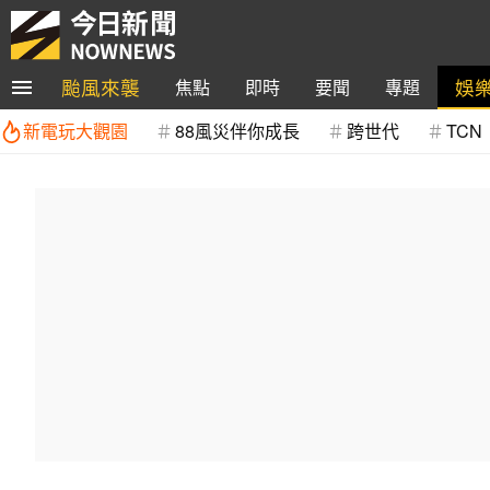
颱風來襲
娛
焦點
即時
要聞
專題
新電玩大觀園
88風災伴你成長
跨世代
TCN