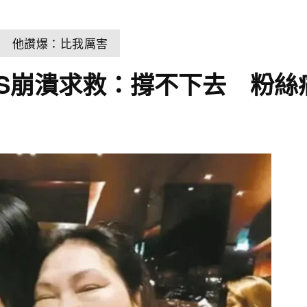
狂 他讚爆：比我厲害
S崩潰求救：撐不下去 粉絲