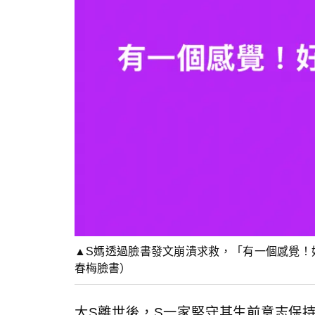
▲S媽透過臉書發文崩潰求救，「有一個感覺！
春梅臉書）
大S離世後，S一家堅守其生前意志保