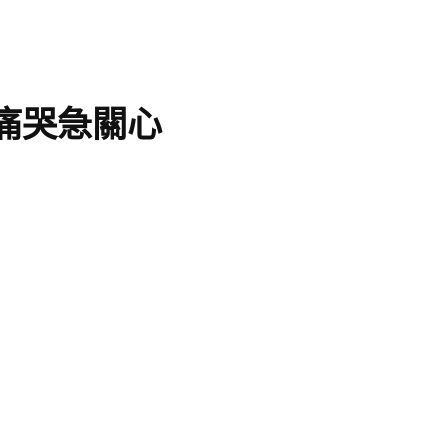
痛哭急關心