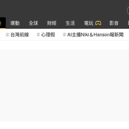
樂
運動
全球
財經
生活
電玩
影音
台灣前線
心理假
AI主播Niki＆Hanson報新聞