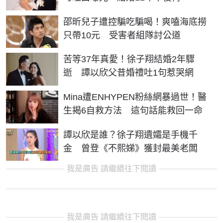
邵昕兒子遭控騙吃騙喝！爽嗑海底撈
只帶10元 受害者組隊討公道
苦等37年真愛！徐子翔結婚2年驟
逝 譚以欣父昔婚禮吐1句惹哭網
Mina遭ENHYPEN粉絲網暴過世！醫
生揭6自救方法 這句話能救回一命
譚以欣是誰？徐子翔遺孀是手機千
金 曾登《不熙娣》獲封最美老闆
我是廣告 請繼續往下閱讀
我是廣告 請繼續往下閱讀