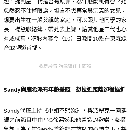
題，提到星二代是否有原罪、為什麼動輒得咎？她
忽然忍不住掉眼淚，坦言不想再當吳宗憲的女兒，
想要出生在一般父親的家庭，可以跟其他同學的家
長一樣簽聯絡簿、帶她去上課，讓其他星二代也心
有戚戚焉，精彩內容今（10）日晚間10點在東森綜
合32頻道首播。
我是廣告 請繼續往下閱讀
Sandy與鹿希派有年齡差距 想拉近距離卻很挫折
Sandy代班主持《小姐不熙娣》，與派翠克一同延
續之前節目中由小S徐熙娣和他營造的歡樂、熱鬧
氣氛。為了讓Sandy首錄能在放鬆的心情之下，製