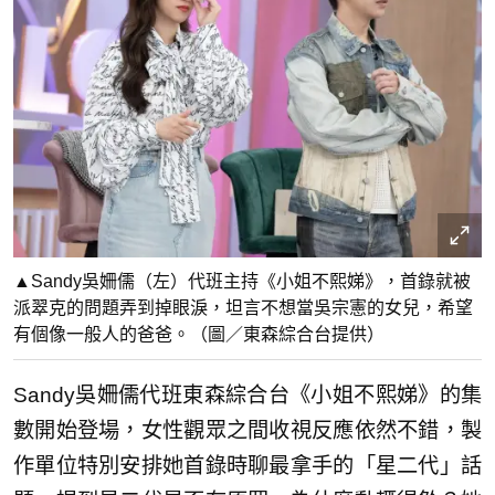
▲Sandy吳姍儒（左）代班主持《小姐不熙娣》，首錄就被
派翠克的問題弄到掉眼淚，坦言不想當吳宗憲的女兒，希望
有個像一般人的爸爸。（圖／東森綜合台提供）
Sandy吳姍儒代班東森綜合台《小姐不熙娣》的集
數開始登場，女性觀眾之間收視反應依然不錯，製
作單位特別安排她首錄時聊最拿手的「星二代」話