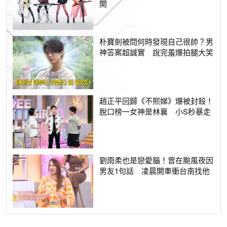
開
朴寶劍被問何時發現自己很帥？男
神答案超誠實 說完羞爆拍腿大笑
趙正平回歸《不熙娣》爆被封殺！
脫口榜一女神是林襄 小S秒暴走
劉雨柔也是戀愛腦！曾在颱風夜因
男友1句話 凌晨開車衝台南找他