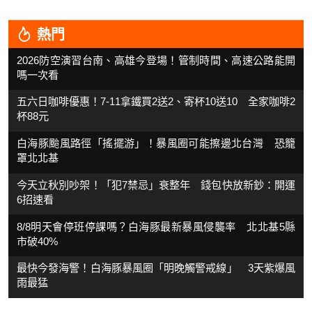
熱門
2026防空演習台南、高雄今登場！管制時間、高速公路能開
嗎一次看
五六日咖啡優惠！7-11拿鐵買2送2、寄杯10送10 全家咖啡2
杯88元
白海豚颱風路徑「搖擺游」！暴風圈可能擦邊北台灣 恐籠
罩北北基
今天立秋別吵架！「犯7禁忌」衰整年 錢包快放新鈔：開運
6招速看
8/8明天會停班停課嗎？白海豚最新暴風侵襲率 北北基5縣
市破40%
最快今發海警！白海豚暴風圈「明晚觸警戒線」 3天紫爆風
雨最猛