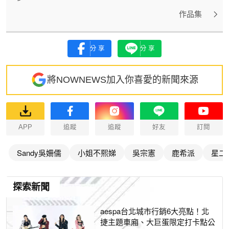
作品集
分享
分享
將NOWNEWS加入你喜愛的新聞來源
APP
追蹤
追蹤
好友
訂閱
Sandy吳姍儒
小姐不熙娣
吳宗憲
鹿希派
星二
探索新聞
aespa台北城市行銷6大亮點！北
捷主題車廂、大巨蛋限定打卡點公