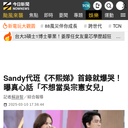
颱風來襲
娛樂
焦點
即時
要聞
專題
運動
全
新電玩大觀園
88風災伴你成長
跨世代
TCN
台大3碩士1博士畢業！姜厚任女友童芯學歷超狂 他
讚爆：比我厲害
Sandy代班《不熙娣》首錄就爆哭！
曝真心話「不想當吳宗憲女兒」
記者
蘇詠智
／綜合報導
2025-03-10 17:36:44