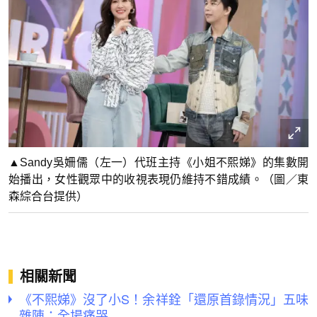
▲Sandy吳姍儒（左一）代班主持《小姐不熙娣》的集數開
始播出，女性觀眾中的收視表現仍維持不錯成績。（圖／東
森綜合台提供）
相關新聞
《不熙娣》沒了小S！余祥銓「還原首錄情況」五味
雜陳：全場痛哭