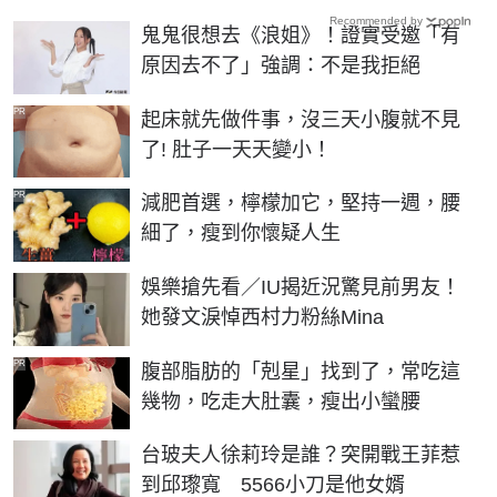
Recommended by
鬼鬼很想去《浪姐》！證實受邀「有
原因去不了」強調：不是我拒絕
PR
起床就先做件事，沒三天小腹就不見
了! 肚子一天天變小！
PR
減肥首選，檸檬加它，堅持一週，腰
細了，瘦到你懷疑人生
娛樂搶先看／IU揭近況驚見前男友！
她發文淚悼西村力粉絲Mina
PR
腹部脂肪的「剋星」找到了，常吃這
幾物，吃走大肚囊，瘦出小蠻腰
台玻夫人徐莉玲是誰？突開戰王菲惹
到邱瓈寬 5566小刀是他女婿