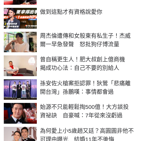
PR
做到這點才有資格說愛你
周杰倫遭傳和女股東有私生子！杰威
爾一早急發聲 怒批狗仔博流量
曾自稱更生人！肥大叔創上億商機
揭成功心法：自己不要的別給人
孫安佐火槍案拒認罪！狄鶯「悲痛離
開台灣」孫鵬嘆：事情都會過
始源不只能輕鬆掏500億！大方談投
資祕訣 自豪喊：7年從來沒虧過
為何愛上小5歲趙又廷？高圓圓非他不
可理由曝光 結婚11年不後悔