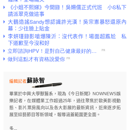
《小姐不熙娣》今開錄！吳姍儒正式代班 小S私下
請派翠克做這事
大鶴造謠Sandy想認識許光漢！吳宗憲暴怒還原內
幕：少往臉上貼金
李妍瑾錄影嗆爆陳沂：沒代表作！場面超尷尬 私
下道歉至今沒和好
蘇詠智
編輯記者
畢業於中興大學獸醫系，現為《今日新聞》NOWNEWS娛
樂記者，在媒體業工作超過25年，過往聚焦於歐美影視動
態、影片票房風向以及各大影展的最新資訊，近來逐步拓
展至綜藝節目等新領域，報導涵蓋範圍更全面。
多...