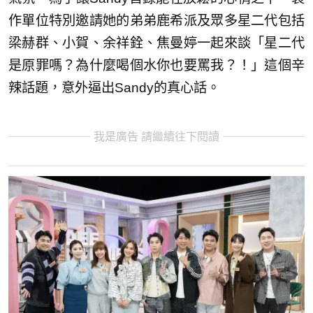
作單位特別邀請她的弟弟鹿希派及眾多星二代包括
梁赫群、小賀、余祥銓、焦曼婷一起來談「星二代
是原罪嗎？為什麼喝個水你也要罵我？！」這個辛
辣話題，意外逼出Sandy的真心話。
我是廣告 請繼續往下閱讀