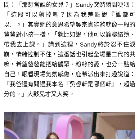
問：「那想當誰的女兒？」Sandy突然瞬間哽咽：
「這段可以剪掉嗎？因為我差點說『誰都可
以』。」其實她的意思希望吳宗憲能夠就像一般的
爸爸對小孩一樣，「就比如說，他可以簽聯絡簿、
帶我去上課。」講到這裡，Sandy終於忍不住淚
崩，情緒控制不住，這番話也引起全場星二代的共
鳴，希望爸爸能把給觀眾、粉絲的愛，也分一點給
自己！眼看現場氣氛感傷，鹿希派出來打趣說道：
「我爸還有問過我本名『吳睿軒是哪個軒』，超過
分的。」大夥兒才又大笑。