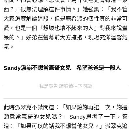
新聞，都會心想『怎麼會？為什麼老是會有這些東
西？』很無法理解這件事情。」她強調：「我不管
大家怎麼解讀這段，但是鹿希派的個性真的非常可
愛，也是一個『想壞也壞不起來的人』對我來說蠻
呆的。」姊弟在螢幕前大方擁抱，現場充滿溫馨氣
氛。
Sandy淚崩不想當憲哥女兒 希望爸爸是一般人
我是廣告 請繼續往下閱讀
此時派翠克不禁問道：「如果讓妳再選一次，妳還
願意當憲哥的女兒嗎？」Sandy思考了一下，答
道：「如果可以的話我不想當他女兒。」派翠克追