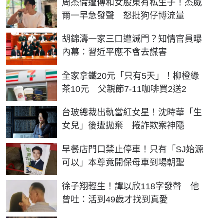
周杰倫遭傳和女股東有私生子！杰威
爾一早急發聲 怒批狗仔博流量
胡錦濤一家三口遭滅門？知情官員曝
內幕：習近平應不會去謀害
全家拿鐵20元「只有5天」！柳橙綠
茶10元 父親節7-11咖啡買2送2
台玻總裁出軌當紅女星！沈時華「生
女兒」後遭拋棄 捲詐欺案神隱
早餐店門口禁止停車！只有「SJ始源
可以」本尊竟開保母車到場朝聖
徐子翔輕生！譚以欣118字發聲 他
曾吐：活到49歲才找到真愛