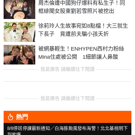
周杰倫遭中國狗仔爆料有私生子！同
框緋聞女股東劉若雪照片被挖出
徐莉玲人生故事宛如8點檔！大三就生
下長子 竟遭前夫騙小孩夭折
被網暴輕生！ENHYPEN西村力粉絲
Mina住處被公開 1細節讓人鼻酸
我是廣告 請繼續往下閱讀
我是廣告 請繼續往下閱讀
熱門
8/8停班停課最新通知／白海豚颱風發布海警！北北基桃明下
到紫爆