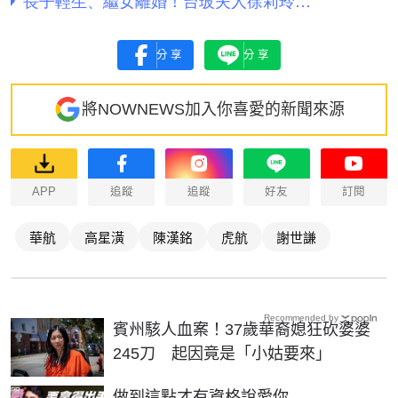
分享
分享
將NOWNEWS加入你喜愛的新聞來源
APP
追蹤
追蹤
好友
訂閱
華航
高星潢
陳漢銘
虎航
謝世謙
Recommended by
賓州駭人血案！37歲華裔媳狂砍婆婆
245刀 起因竟是「小姑要來」
PR
做到這點才有資格說愛你