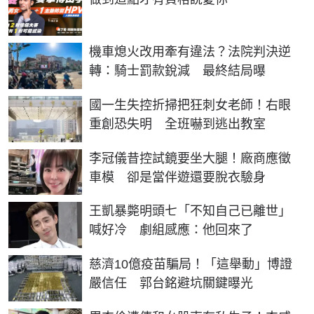
機車熄火改用牽有違法？法院判決逆
轉：騎士罰款銳減 最終結局曝
國一生失控折掃把狂刺女老師！右眼
重創恐失明 全班嚇到逃出教室
李冠儀昔控試鏡要坐大腿！廠商應徵
車模 卻是當伴遊還要脫衣驗身
王凱暴斃明頭七「不知自己已離世」
喊好冷 劇組感應：他回來了
慈濟10億疫苗騙局！「這舉動」博證
嚴信任 郭台銘避坑關鍵曝光