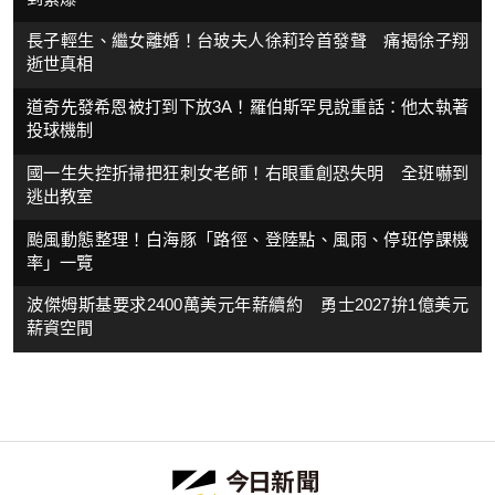
長子輕生、繼女離婚！台玻夫人徐莉玲首發聲 痛揭徐子翔
逝世真相
道奇先發希恩被打到下放3A！羅伯斯罕見說重話：他太執著
投球機制
國一生失控折掃把狂刺女老師！右眼重創恐失明 全班嚇到
逃出教室
颱風動態整理！白海豚「路徑、登陸點、風雨、停班停課機
率」一覽
波傑姆斯基要求2400萬美元年薪續約 勇士2027拚1億美元
薪資空間