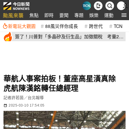
颱風來襲
焦點
即時
要聞
專題
娛樂
運動
全球
新電玩大觀園
88風災伴你成長
跨世代
TCN
簽了！川普對「多晶矽及衍生品」加徵關稅 考量2原
因年底才生效
華航人事案拍板！董座高星潢真除
虎航陳漢銘轉任總經理
記者許若茵／台北報導
2025-03-10 17:54:05