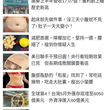
揚秦上半年營收17.07億！獲利創上櫃
歷史新高
PR
起床就先做件事，沒三天小腹就不見
了! 肚子一天天變小！
PR
減肥首選，檸檬加它，堅持一週，腰
細了，瘦到你懷疑人生
美日聯手干預日圓！央行看短期效果
已見 但長期成敗關鍵要看這
PR
腹部脂肪的「剋星」找到了，常吃這
幾物，吃走大肚囊，瘦出小蠻腰
全球第4！台灣5月外匯存底增至6050
億美元 外資淨匯入60億美元