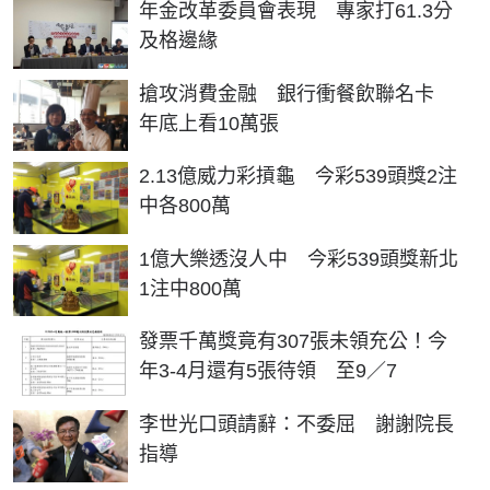
年金改革委員會表現 專家打61.3分
及格邊緣
搶攻消費金融 銀行衝餐飲聯名卡
年底上看10萬張
2.13億威力彩摃龜 今彩539頭獎2注
中各800萬
1億大樂透沒人中 今彩539頭獎新北
1注中800萬
發票千萬獎竟有307張未領充公！今
年3-4月還有5張待領 至9／7
李世光口頭請辭：不委屈 謝謝院長
指導