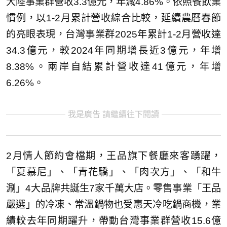
大陸事業群營收3.3億元，年減4.86%。依照餐飲業
慣例，以1-2月累計營收綜合比較，延續農曆春節
的亮眼表現，台灣事業群2025年累計1-2月營收達
34.3億元，較2024年同期增長近3億元，年增
8.38%。兩岸自結累計營收達41億元，年增
6.26%。
我是廣告 請繼續往下閱讀
2月情人節約會檔期，王品旗下餐廳來客踴躍，
「夏慕尼」、「青花驕」、「肉次方」、「和牛
涮」4大品牌共誕生7家千萬大店。零售事業「王品
嚴選」的冷凍、常溫鍋物也受惠天冷吃鍋商機，業
績較去年同期躍升，帶動台灣事業群營收15.6億