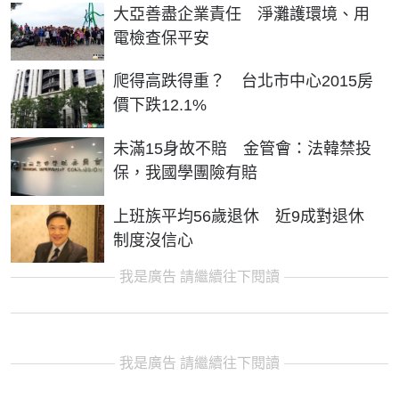
大亞善盡企業責任 淨灘護環境、用
電檢查保平安
爬得高跌得重？ 台北市中心2015房
價下跌12.1%
未滿15身故不賠 金管會：法韓禁投
保，我國學團險有賠
上班族平均56歲退休 近9成對退休
制度沒信心
我是廣告 請繼續往下閱讀
我是廣告 請繼續往下閱讀