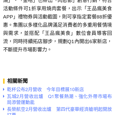
燒」、「金咕」也祭出「肉慾節」創意行銷，符合
活動條件可1折享用燒肉套餐，出示「王品瘋美食
APP」禮物券與活動截圖，則可享指定套餐88折優
惠。集團以多樣化品牌滿足消費者的多重用餐情境
與需求，並搭配「王品瘋美食」數位會員導客回
流，同時持續拓店腳步，規劃Q1內開出6家新店，
不斷提升市場影響力。
相關新聞
乾杯公布2月營收 今年目標展10新店
瓦城2月營收出爐 Q1聚餐熱潮、強化外帶市場布
局添營運動能
長榮航空2月營收出爐 第四代豪華經濟艙明起開放
訂票