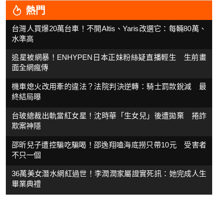
熱門
台灣人買爆20萬台車！不開Altis、Yaris改選它：每輛80萬、
水準高
追星被網暴！ENHYPEN日本正妹粉絲疑直播輕生 生前畫
面全網瘋傳
機車熄火改用牽的違法？法院判決逆轉：騎士罰款銳減 最
終結局曝
台玻總裁出軌當紅女星！沈時華「生女兒」後遭拋棄 捲詐
欺案神隱
邵昕兒子遭控騙吃騙喝！邵逸翔嗑海底撈只帶10元 受害者
不只一個
36萬美女潛水網紅過世！李潤潤家屬證實死訊：她完成人生
畢業典禮