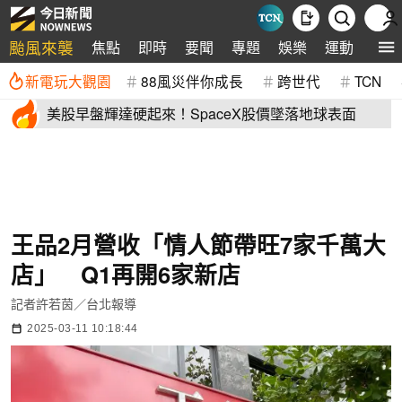
颱風來襲
焦點
即時
要聞
專題
娛樂
運動
全球
新電玩大觀園
88風災伴你成長
跨世代
TCN
美股早盤輝達硬起來！SpaceX股價墜落地球表面
王品2月營收「情人節帶旺7家千萬大
店」 Q1再開6家新店
記者許若茵／台北報導
2025-03-11 10:18:44