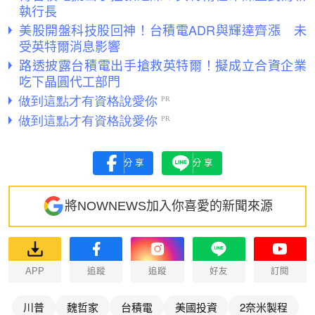
執行長
美股開盤科技股回神！台積電ADR與輝達齊漲 未
受英特爾消息影響
路透披露台積電出手搶救英特爾！擬成立合資企業
吃下晶圓代工部門
分享
分享
將NOWNEWS加入你喜愛的新聞來源
APP
追蹤
追蹤
好友
訂閱
川普
魏哲家
台積電
美國投資
2奈米製程