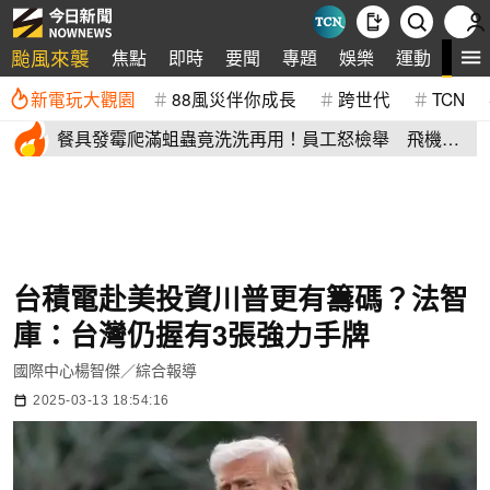
颱風來襲
全
焦點
即時
要聞
專題
娛樂
運動
新電玩大觀園
88風災伴你成長
跨世代
TCN
餐具發霉爬滿蛆蟲竟洗洗再用！員工怒檢舉 飛機餐
空廚爆食安危機
台積電赴美投資川普更有籌碼？法智
庫：台灣仍握有3張強力手牌
國際中心楊智傑／綜合報導
2025-03-13 18:54:16