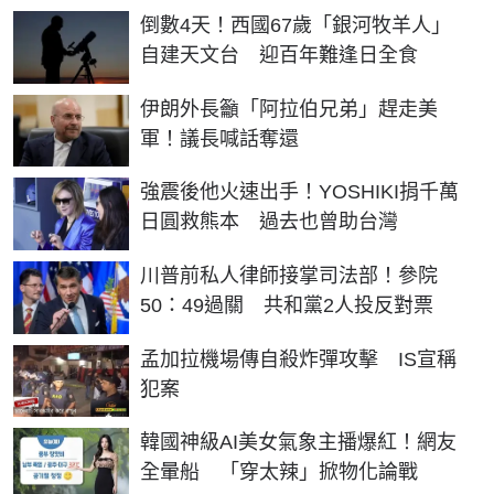
倒數4天！西國67歲「銀河牧羊人」
自建天文台 迎百年難逢日全食
伊朗外長籲「阿拉伯兄弟」趕走美
軍！議長喊話奪還
強震後他火速出手！YOSHIKI捐千萬
日圓救熊本 過去也曾助台灣
川普前私人律師接掌司法部！參院
50：49過關 共和黨2人投反對票
孟加拉機場傳自殺炸彈攻擊 IS宣稱
犯案
韓國神級AI美女氣象主播爆紅！網友
全暈船 「穿太辣」掀物化論戰