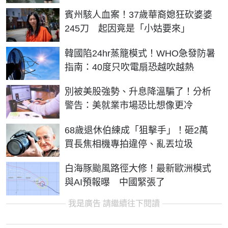
賓州駭人血案！37歲華裔媳狂砍婆婆
245刀 起因竟是「小姑要來」
韓國陷24hr蒸籠模式！WHO急發防暑
指南：40度只吹電扇恐越吹越熱
別被美股強勢、升息降溫騙了！分析
警告：美就業市場恐比想像更冷
68歲退休伯練成「狙擊手」！砸2萬
買長焦相機專拍違停、亂丟垃圾
白海豚颱風路徑大修！最新歐洲模式
與AI預報曝 中國緊張了
我是廣告 請繼續往下閱讀