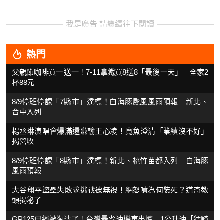
我是廣告 請繼續往下閱讀
熱門
父親節咖啡買一送一！7-11拿鐵買8送8「最後一天」 全家2
杯88元
8/9停班停課「7縣市」達標！白海豚颱風風雨預報 新北、
台中入列
楊丞琳演唱會爆滿還賺輸王心凌！寬魚澄清「業績沒不好」
揭營收
8/9停班停課「8縣市」達標！新北、桃竹苗都入列 白海豚
風雨預報
大谷翔平盜壘失敗求挑戰被無視！網怒噴為何裝死？道奇教
頭揭秘了
GP125已經被淘汰了！台灣最省油機車出爐 1公升油「猛騎