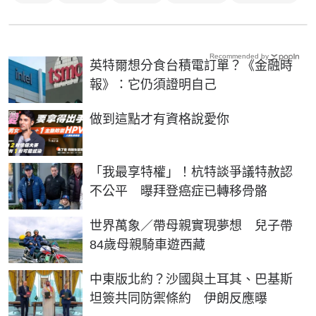
Recommended by
英特爾想分食台積電訂單？《金融時
報》：它仍須證明自己
PR
做到這點才有資格說愛你
「我最享特權」！杭特談爭議特赦認
不公平 曝拜登癌症已轉移骨骼
世界萬象／帶母親實現夢想 兒子帶
84歲母親騎車遊西藏
中東版北約？沙國與土耳其、巴基斯
坦簽共同防禦條約 伊朗反應曝