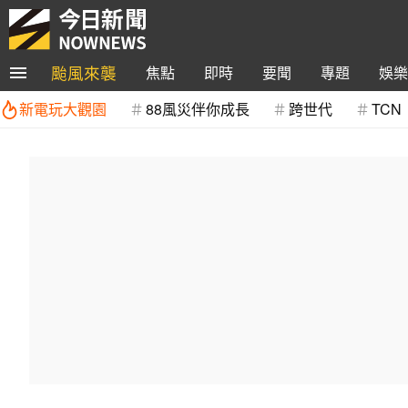
颱風來襲
焦點
即時
要聞
專題
娛樂
新電玩大觀園
88風災伴你成長
跨世代
TCN