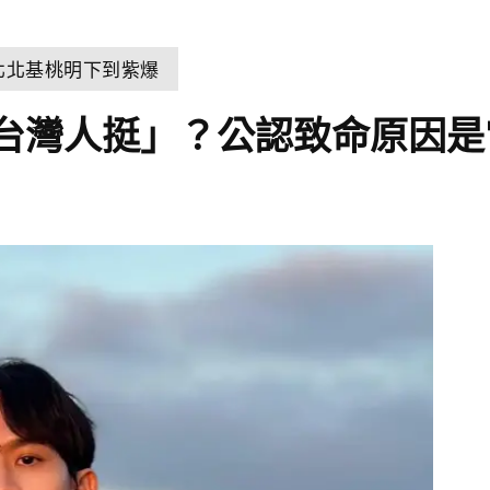
北北基桃明下到紫爆
堆台灣人挺」？公認致命原因