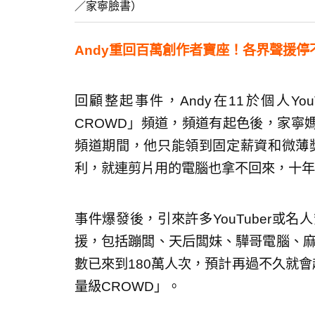
／家寧臉書）
Andy重回百萬創作者寶座！各界聲援停
回顧整起事件，Andy在11於個人Yo
CROWD」頻道，頻道有起色後，家寧
頻道期間，他只能領到固定薪資和微薄獎
利，就連剪片用的電腦也拿不回來，十年
事件爆發後，引來許多YouTuber或
援，包括蹦闆、天后闆妹、驊哥電腦、麻
數已來到180萬人次，預計再過不久就會
量級CROWD」。