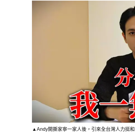
▲Andy開撕家寧一家人後，引來全台灣人力挺和聲援