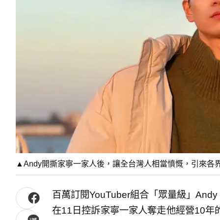
▲Andy開撕家寧一家人後，讓全台灣人相當憤慨，引來各界聲
百萬訂閱YouTuber組合「眾量級」And
在11日控訴家寧一家人奪走他經營10