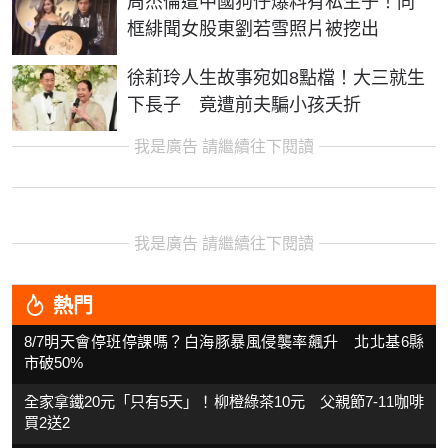
周杰倫遭中國狗仔爆料有私生子！同
框緋聞女股東劉若雪照片被挖出
徐莉玲人生故事宛如8點檔！大三就生
下長子 竟遭前夫騙小孩夭折
我是廣告 請繼續往下閱讀
我是廣告 請繼續往下閱讀
熱門
8/7明天會停班停課嗎？白海豚暴風侵襲率飆升 北北基6縣
市破50%
全家拿鐵20元「只有5天」！柳橙綠茶10元 父親節7-11咖啡
買2送2