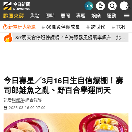
颱風來襲
焦點
即時
要聞
專題
娛樂
運動
全球
新電玩大觀園
88風災伴你成長
跨世代
TCN
8/7明天會停班停課嗎？白海豚暴風侵襲率飆升 北北
基6縣市破50%
今日壽星／3月16日生自信爆棚！壽
司郎鮭魚之亂、野百合學運同天
記者
周淑萍
/綜合報導
2025-03-16 00:07:00