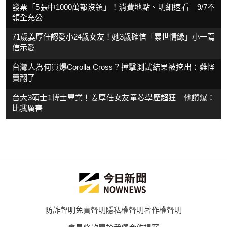
發票「5張中1000萬都沒領」！消費地點、明細速看 9/7不
領全充公
71歲姜厚任認愛小24歲女友！她3歲確信「累世情緣」小一寫
信示愛
台灣人為何買爆Corolla Cross？撞擊測試結果被挖出：難怪
賣翻了
台大3碩士1博士畢業！姜厚任女友童芯學歷超狂 他讚爆：
比我厲害
防詐聲明
免責聲明
隱私權聲明
著作權聲明