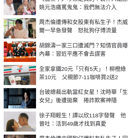
姚元浩痛罵鬼鬼：我們無法介入
周杰倫遭傳和女股東有私生子！杰威
爾一早急發聲 怒批狗仔博流量
胡錦濤一家三口遭滅門？知情官員曝
內幕：習近平應不會去謀害
全家拿鐵20元「只有5天」！柳橙綠
茶10元 父親節7-11咖啡買2送2
台玻總裁出軌當紅女星！沈時華「生
女兒」後遭拋棄 捲詐欺案神隱
徐子翔輕生！譚以欣118字發聲 他
曾吐：活到49歲才找到真愛