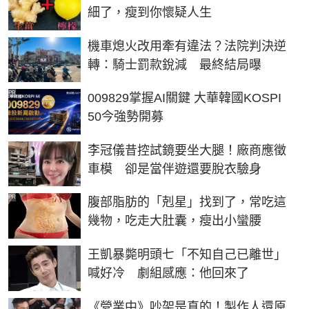
細了，瘦到你懷疑人生
機車熄火改用牽有違法？法院判決逆
轉：騎士罰款銳減 最終結局曝
PR
009829掌握AI關鍵 大華韓國KOSPI
50今強勢開募
李冠儀昔控試鏡要坐大腿！廠商應徵
車模 卻是當伴遊還要脫衣驗身
PR
腹部脂肪的「剋星」找到了，常吃這
幾物，吃走大肚囊，瘦出小蠻腰
王凱暴斃明頭七「不知自己已離世」
喊好冷 劇組感應：他回來了
《營業中》吵架是真的！製作人還原