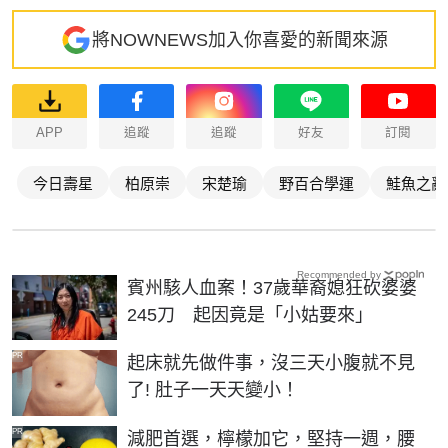
將NOWNEWS加入你喜愛的新聞來源
APP
追蹤
追蹤
好友
訂閱
今日壽星
柏原崇
宋楚瑜
野百合學運
鮭魚之亂
Recommended by
賓州駭人血案！37歲華裔媳狂砍婆婆
245刀 起因竟是「小姑要來」
PR
起床就先做件事，沒三天小腹就不見
了! 肚子一天天變小！
PR
減肥首選，檸檬加它，堅持一週，腰