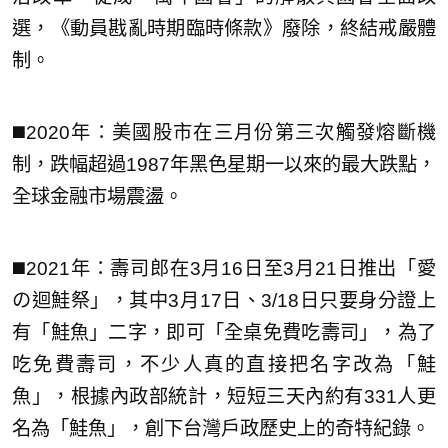
選，《動員戡亂時期臨時條款》廢除，終結戒嚴體
制。
◼️2020年：美國股市在三月份第三次觸發熔斷機
制，跌幅超過1987年黑色星期一以來的最大跌點，
全球金融市場震盪。
◼️2021年：壽司郎在3月16日至3月21日推出「愛
の迴鮭祭」，其中3月17日、3/18日只要身分證上
有「鮭魚」二字，即可「全桌免費吃壽司」，為了
吃免費壽司，不少人真的直接把名字改為「鮭
魚」，根據內政部統計，短短三天內約有331人更
名為「鮭魚」，創下台灣戶政歷史上的奇特紀錄。