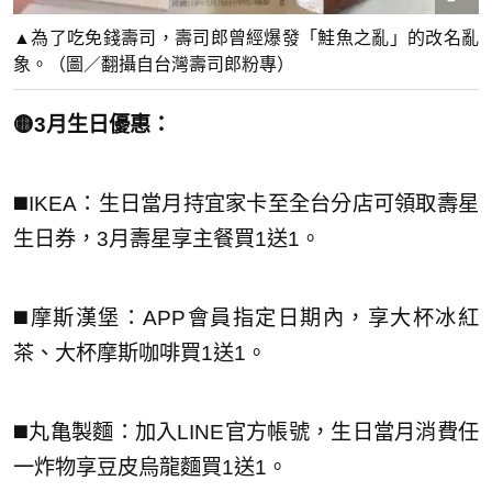
▲為了吃免錢壽司，壽司郎曾經爆發「鮭魚之亂」的改名亂
象。（圖／翻攝自台灣壽司郎粉專）
🟡3月生日優惠：
◼️IKEA：生日當月持宜家卡至全台分店可領取壽星
生日券，3月壽星享主餐買1送1。
◼️摩斯漢堡：APP會員指定日期內，享大杯冰紅
茶、大杯摩斯咖啡買1送1。
◼️丸亀製麵：加入LINE官方帳號，生日當月消費任
一炸物享豆皮烏龍麵買1送1。