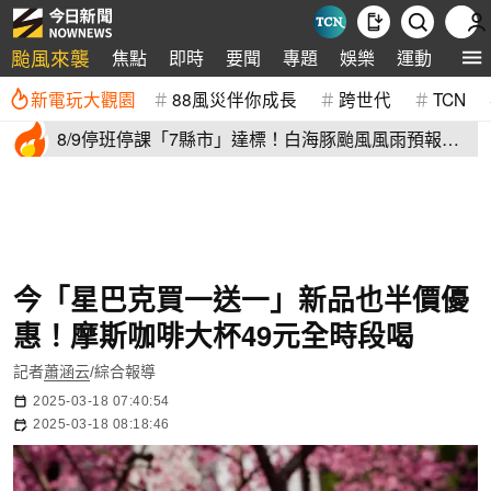
颱風來襲
焦點
即時
要聞
專題
娛樂
運動
全球
新電玩大觀園
88風災伴你成長
跨世代
TCN
8/9停班停課「7縣市」達標！白海豚颱風風雨預報
新北、台中入列
今「星巴克買一送一」新品也半價優
惠！摩斯咖啡大杯49元全時段喝
記者
蕭涵云
/綜合報導
2025-03-18 07:40:54
2025-03-18 08:18:46