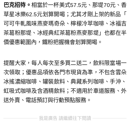
巴克招待。
相當於一杯美式57.5元、那堤70元、香
草星冰樂62.5元划算開喝；尤其才剛上架的新品「
可可牛軋風味燕麥瑪奇朵、檸檬冷萃咖啡、冰福吉
茶葛粉那堤、冰經典紅茶葛粉燕麥那堤」也都在半
價優惠範圍內，鐵粉把握機會划算開喝。
提醒大家，每人每次至多買二送二，飲料限當場一
次領取；優惠品項依各門市現貨為準，不包含雲朵
冰搖濃縮咖啡、罐裝飲料、典藏系列咖啡、手沖、
虹吸式咖啡及含酒精飲料；不適用於車道服務、外
送外賣、電話預訂與行動預點服務。
我是廣告 請繼續往下閱讀