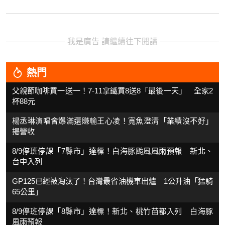
我是廣告 請繼續往下閱讀
熱門
父親節咖啡買一送一！7-11拿鐵買8送8「最後一天」 全家2
杯88元
楊丞琳演唱會爆滿還賺輸王心凌！寬魚澄清「業績沒不好」
揭營收
8/9停班停課「7縣市」達標！白海豚颱風風雨預報 新北、
台中入列
GP125已經被淘汰了！台灣最省油機車出爐 1公升油「猛騎
65公里」
8/9停班停課「8縣市」達標！新北、桃竹苗都入列 白海豚
風雨預報