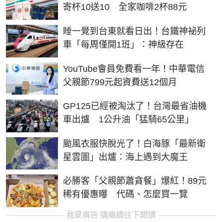
寄杯10送10 全家咖啡2杯88元
睡一覺到台東就看日出！台鐵神祕列
車「每周僅開1班」：神級存在
YouTube會員免費看一年！中華電信
父親節799元起資費送12個月
GP125已經被淘汰了！台灣最省油機
車出爐 1公升油「猛騎65公里」
颱風衣服快脫光了！白海豚「最新衛
星雲圖」出爐：海上遇到大魔王
必勝客「父親節蕭貪餐」爆紅！89元
稀有優惠曝 代碼、怎麼買一覽
我是廣告 請繼續往下閱讀