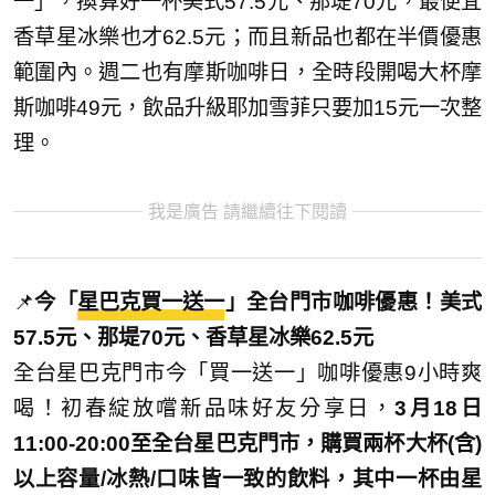
一」，換算好一杯美式57.5元、那堤70元，最便宜
香草星冰樂也才62.5元；而且新品也都在半價優惠
範圍內。週二也有摩斯咖啡日，全時段開喝大杯摩
斯咖啡49元，飲品升級耶加雪菲只要加15元一次整
理。
我是廣告 請繼續往下閱讀
📌
今「
星巴克買一送一
」全台門市咖啡優惠！美式
57.5元、那堤70元、香草星冰樂62.5元
全台星巴克門市今「買一送一」咖啡優惠9小時爽
喝！初春綻放嚐新品味好友分享日，
3月18日
11:00-20:00至全台星巴克門市，購買兩杯大杯(含)
以上容量/冰熱/口味皆一致的飲料，其中一杯由星