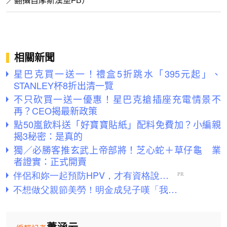
／翻攝自摩斯漢堡FB）
相關新聞
星巴克買一送一！禮盒5折跳水「395元起」、
STANLEY杯8折出清一覽
不只砍買一送一優惠！星巴克搶插座充電情景不
再？CEO揭最新政策
點50嵐飲料送「好寶寶貼紙」配料免費加？小編親
揭3秘密：是真的
獨／必勝客推玄武上帝部將！芝心蛇＋草仔龜 業
者證實：正式開賣
蕭涵云