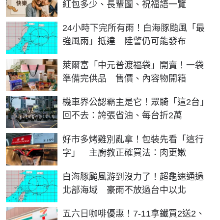
紅包多少、長輩圖、祝福語一覽
24小時下完所有雨！白海豚颱風「最
強風雨」抵達 陸警仍可能發布
萊爾富「中元普渡福袋」開賣！一袋
準備完供品 售價、內容物開箱
機車界公認霸主是它！眾騎「這2台」
回不去：誇張省油、每台折2萬
好市多烤雞別亂拿！包裝先看「這行
字」 主廚教正確買法：肉更嫩
白海豚颱風游到沒力了！超龜速通過
北部海域 豪雨不放過台中以北
五六日咖啡優惠！7-11拿鐵買2送2、