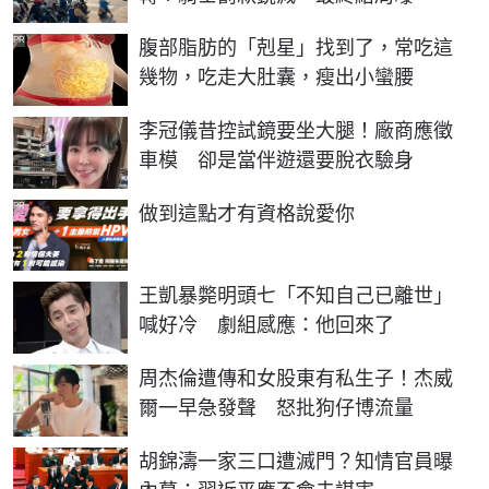
PR
腹部脂肪的「剋星」找到了，常吃這
幾物，吃走大肚囊，瘦出小蠻腰
李冠儀昔控試鏡要坐大腿！廠商應徵
車模 卻是當伴遊還要脫衣驗身
PR
做到這點才有資格說愛你
王凱暴斃明頭七「不知自己已離世」
喊好冷 劇組感應：他回來了
周杰倫遭傳和女股東有私生子！杰威
爾一早急發聲 怒批狗仔博流量
胡錦濤一家三口遭滅門？知情官員曝