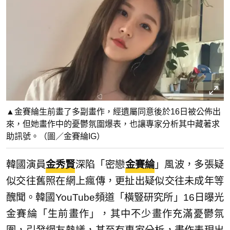
▲金賽綸生前畫了多副畫作，經遺屬同意後於16日被公佈出
來，但她畫作中的憂鬱氛圍爆表，也讓專家分析其中藏著求
助訊號。（圖／金賽綸IG）
韓國演員
金秀賢
深陷「密戀
金賽綸
」風波，多張疑
似交往舊照在網上瘋傳，更扯出疑似交往未成年等
醜聞。韓國YouTube頻道「橫豎研究所」16日曝光
金賽綸「生前畫作」，其中不少畫作充滿憂鬱氛