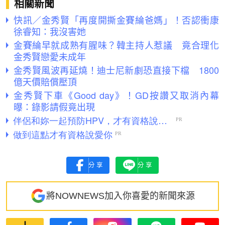
相關新聞
快訊／金秀賢「再度開撕金賽綸爸媽」！否認衝康
徐睿知：我沒害她
金賽綸早就成熟有腥味？韓主持人惹議 竟合理化
金秀賢戀愛未成年
金秀賢風波再延燒！迪士尼新劇恐直接下檔 1800
億天價賠償壓頂
金秀賢下車《Good day》！GD按讚又取消內幕
曝：錄影請假竟出現
分享
分享
將NOWNEWS加入你喜愛的新聞來源