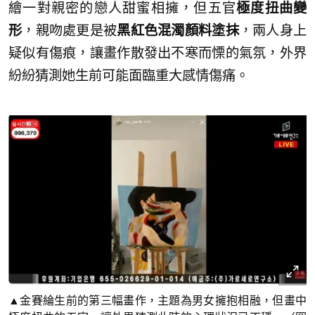
繪一對親密的戀人甜蜜相擁，但五官
極度扭曲變
形
，親吻處更是被
黑紅色混濁顏料塗抹
，兩人身上
疑似有傷痕，讓畫作散發出不寒而慄的氣氛，外界
紛紛猜測她生前可能面臨重大感情傷痛。
▲金賽綸生前的第三幅畫作，主題為男女擁抱相融，但畫中