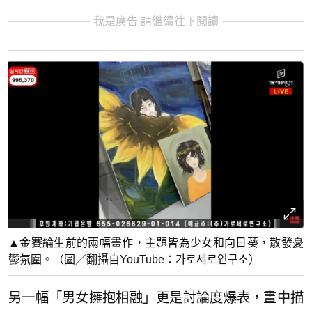
我是廣告 請繼續往下閱讀
▲金賽綸生前的兩幅畫作，主題皆為少女和向日葵，散發憂
鬱氛圍。（圖／翻攝自YouTube：가로세로연구소）
另一幅「男女擁抱相融」更是討論度爆表，畫中描