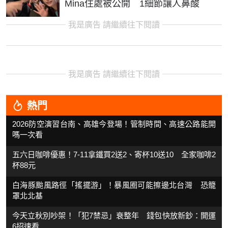
Mina住處被公開 1細節讓人鼻酸
我是廣告 請繼續往下閱讀
我是廣告 請繼續往下閱讀
熱門
2026防空演習台南、高雄今登場！管制時間、高速公路能開
嗎一次看
五六日咖啡優惠！7-11拿鐵買2送2、寄杯10送10 全家咖啡2
杯88元
白海豚颱風路徑「搖擺游」！暴風圈可能擦邊北台灣 恐籠
罩北北基
今天立秋別吵架！「犯7禁忌」衰整年 錢包快放新鈔：開運
6招速看