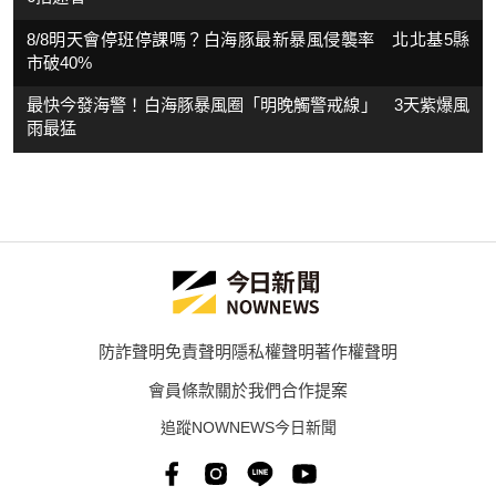
8/8明天會停班停課嗎？白海豚最新暴風侵襲率 北北基5縣
市破40%
最快今發海警！白海豚暴風圈「明晚觸警戒線」 3天紫爆風
雨最猛
防詐聲明
免責聲明
隱私權聲明
著作權聲明
會員條款
關於我們
合作提案
追蹤NOWNEWS今日新聞