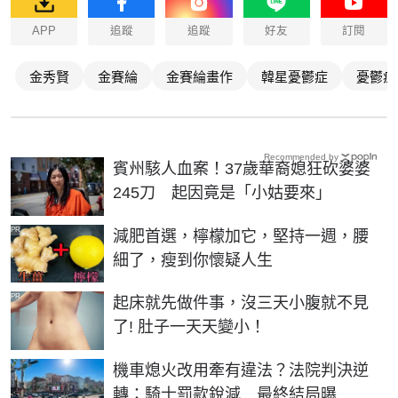
APP
追蹤
追蹤
好友
訂閱
金秀賢
金賽綸
金賽綸畫作
韓星憂鬱症
憂鬱症
Recommended by
賓州駭人血案！37歲華裔媳狂砍婆婆
245刀 起因竟是「小姑要來」
PR
減肥首選，檸檬加它，堅持一週，腰
細了，瘦到你懷疑人生
PR
起床就先做件事，沒三天小腹就不見
了! 肚子一天天變小！
機車熄火改用牽有違法？法院判決逆
轉：騎士罰款銳減 最終結局曝