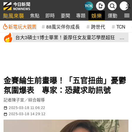
颱風來襲
娛樂
焦點
即時
要聞
專題
運動
全
新電玩大觀園
88風災伴你成長
跨世代
TCN
台大3碩士1博士畢業！姜厚任女友童芯學歷超狂 他
讚爆：比我厲害
金賽綸生前畫曝！「五官扭曲」憂鬱
氛圍爆表 專家：恐藏求助訊號
記者陳子宣／綜合報導
2025-03-18 11:06:22
2025-03-18 14:29:12