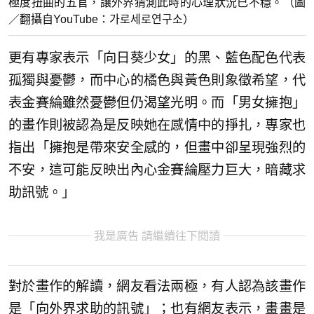
極度扭曲的五官，讓外界猜測此時的心理狀況已不穩。（圖
／翻攝自YouTube：가로세로연구소）
更有專家表示「向日葵少女」的黑、藍色配色代表
孤獨與憂鬱，而中心的橘色與黃色則象徵希望，代
表金賽綸雖然憂鬱但仍渴望光明。而「男女擁抱」
的畫作則被認為是反映她在感情中的掙扎，專家也
指出「擁抱是帶來安全感的，但畫中卻呈現強烈的
不安，這可能反映出內心金賽綸壓力巨大，暗藏求
助訊號。」
我是廣告 請繼續往下閱讀
對於畫作的解讀，網友看法兩極，有人認為該畫作
是「向外界求助的訊號」；也有網友表示，畫畫是