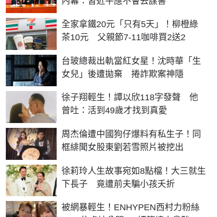
內幕：習近平應不會去謀害
全家拿鐵20元「只有5天」！柳橙綠
茶10元 父親節7-11咖啡買2送2
台玻總裁出軌當紅女星！沈時華「生
女兒」後遭拋棄 捲詐欺案神隱
徐子翔輕生！譚以欣118字發聲 他
曾吐：活到49歲才找到真愛
周杰倫遭中國狗仔爆料有私生子！同
框緋聞女股東劉若雪照片被挖出
徐莉玲人生故事宛如8點檔！大三就生
下長子 竟遭前夫騙小孩夭折
被網暴輕生！ENHYPEN西村力粉絲