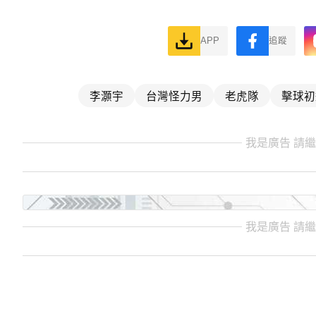
APP
追蹤
李灝宇
台灣怪力男
老虎隊
擊球初
我是廣告 請
我是廣告 請