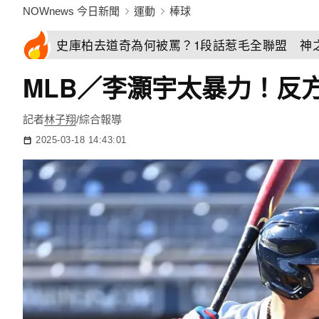
NOWnews 今日新聞
運動
棒球
史庫柏去道奇為何被罵？1段話惹毛全聯盟 神
MLB／李灝宇太暴力！反
記者
林子翔
/綜合報導
2025-03-18 14:43:01