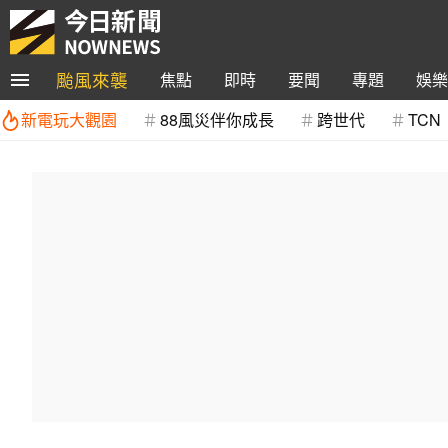
颱風來襲
焦點
即時
要聞
專題
娛樂
新電玩大觀園
88風災伴你成長
跨世代
TCN