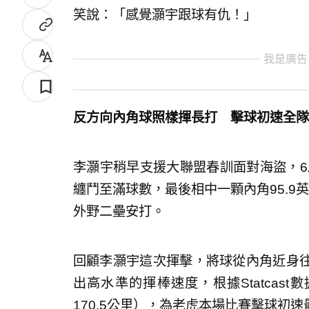
笑說：「感覺灝宇跟球有仇！」
我是廣告
反方向內角球照樣揮長打 擊球初速全隊
李灝宇稍早支援大聯盟春訓面對海盜，6局下上
纏鬥至滿球數，最後相中一顆內角95.9英
外野二壘安打。
回顧李灝宇這次揮擊，將球從內角近身
出高水準的揮棒速度，根據Statcas
170.5公里），為老虎本場比賽擊球初