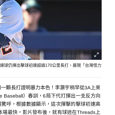
速球仍揮出擊球初速超過170公里長打，展現「台灣怪力
用一顆長打證明暴力本色！李灝宇稍早從3A上來
ue Baseball）春訓，6局下代打揮出一支反方向
場驚呼，根據數據顯示，這次揮擊的擊球初速高
本場最快，影片發布後，就有球迷在Threads上