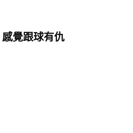
：感覺跟球有仇