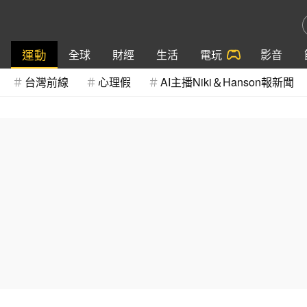
運動
全球
財經
生活
電玩
影音
台灣前線
心理假
AI主播Niki＆Hanson報新聞