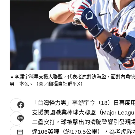
▲李灝宇稍早支援大聯盟，代表老虎對決海盜，面對內角快
男」本色。（圖／翻攝自社群平X）
「台灣怪力男」李灝宇今（18）日再度
支援美國職業棒球大聯盟（Major Leag
二壘安打，球被擊出的清脆聲響引發現
達106英哩（約170.5公里），為老虎隊