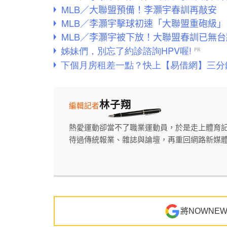
MLB／大聯盟預備！李灝宇春訓再敲安
MLB／李灝宇擊球初速「大聯盟重砲級
MLB／李灝宇被下放！大聯盟春訓已無
林子翔
編輯記者
熱愛運動卻當不了職業運動員，於是走上體育
待過傳統報業、雜誌與論壇，再重回網路新媒
將NOWNE