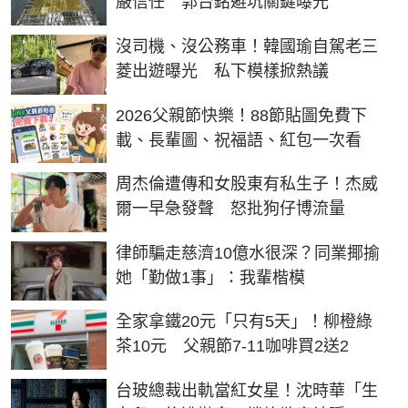
嚴信任 郭台銘避坑關鍵曝光
沒司機、沒公務車！韓國瑜自駕老三
菱出遊曝光 私下模樣掀熱議
2026父親節快樂！88節貼圖免費下
載、長輩圖、祝福語、紅包一次看
周杰倫遭傳和女股東有私生子！杰威
爾一早急發聲 怒批狗仔博流量
律師騙走慈濟10億水很深？同業揶揄
她「勤做1事」：我輩楷模
全家拿鐵20元「只有5天」！柳橙綠
茶10元 父親節7-11咖啡買2送2
台玻總裁出軌當紅女星！沈時華「生