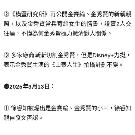
⓶《橫豎研究所》再公開金賽綸、金秀賢的新親親
照，以及金秀賢當兵寄給女生的情書，證實2人交
往過，不懂為何金秀賢極力撇清戀人關係。
⓷ 多家廠商漸漸切割金秀賢，但是Disney+力挺，
表示金秀賢主演的《山寨人生》拍攝計劃不變。
🔴2025年3月13日：
⓵ 徐睿知被爆出是金賽綸、金秀賢的小三，徐睿知
親自發文否認。