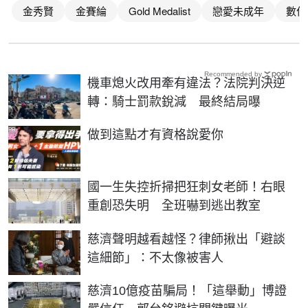
金秀賢
金賽綸
Gold Medalist
戀愛未成年
數位
Recommended by
機車熄火改用牽有違法？法院判決逆
轉：騎士罰款銳減 最終結局曝
PR
做到這點才有資格說愛你
國一生失控折掃把狂刺女老師！右眼
重創恐失明 全班嚇到逃出教室
慈濟聲明越看越怪？律師揪出「避談
這細節」：不太像被害人
慈濟10億疫苗騙局！「這舉動」博證