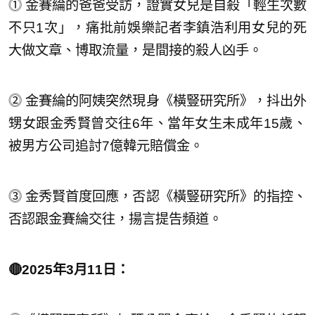
⓵ 金賽綸的爸爸受訪，證實女兒是自殺「輕生次數
不只1次」，痛批前娛樂記者李鎮浩利用女兒的死
大做文章、博取流量，是間接的殺人凶手。
⓶ 金賽綸的阿姨突然現身《橫豎研究所》，抖出外
甥女跟金秀賢曾交往6年、當年女生未成年15歲、
被男方公司追討7億韓元賠償金。
⓷ 金秀賢首度回應，否認《橫豎研究所》的指控、
否認跟金賽綸交往，揚言提告頻道。
🔴2025年3月11日：