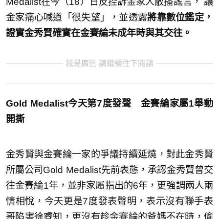
Medalist在今（18）日反控訴金家人散播謠言， 讓
金家痛心喊道「很失望」，並透露
將靠數位鑑定，
證實金秀賢確實在金賽綸未成年時與其交往。
我是廣告 請繼續往下閱讀
Gold Medalist今天第7度發聲 金賽綸家屬1舉動
開撕
金秀賢與金賽綸一家的爭議持續延燒，對此金秀賢
所屬公司Gold Medalist先前表態，承認金秀賢曾交
往金賽綸1年，並非家屬指出的6年，更強調兩人兩
情相悅，今天更是7度發表聲明，表示沒有聯手表
哥陷害徐睿知，更沒有趁金賽綸的爸媽不在時，偷