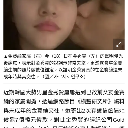
▲金賽綸家屬（右）今（18）日在金秀賢（左）的聲明曝光
後痛罵，表示對金秀賢的說詞示非常失望，更透露會拿金賽
綸生前的照片做數位鑑定，以證明金秀賢真的在金賽綸還未
成年時與其交往。（圖／가로세로연구소）
近期韓國大勢男星金秀賢屢屢遭到已故前女友金賽
綸的家屬開撕，透過網路節目《橫豎研究所》爆料
與未成年的金賽綸交往，還寄出2次存證信函逼她
償還7億韓元債款，對此金秀賢的經紀公司Gold