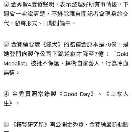
⓶ 金秀賢4度發聲明，表示整理好所有事情後，下
週會一次說清楚，不排除親自開記者會現身給交
代，發聲形式、日期討論中。
⓷ 金賽綸要還《獵犬》的賠償金原本是70億，是
她登門向製作公司下跪道歉才降至7億；「Gold
Medalist」被批不保護、捍衛自家藝人，行為冷血
無情。
⓸ 金秀賢照常錄製《Good Day》、《山寨人
生》。
⓹ 《橫豎研究所》再公開金秀賢、金賽綸最新貼臉