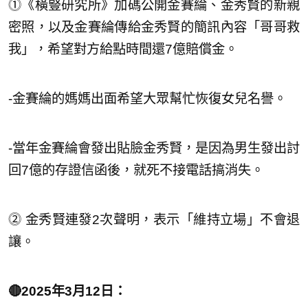
⓵《橫豎研究所》加碼公開金賽綸、金秀賢的新親
密照，以及金賽綸傳給金秀賢的簡訊內容「哥哥救
我」，希望對方給點時間還7億賠償金。
-金賽綸的媽媽出面希望大眾幫忙恢復女兒名譽。
-當年金賽綸會發出貼臉金秀賢，是因為男生發出討
回7億的存證信函後，就死不接電話搞消失。
⓶ 金秀賢連發2次聲明，表示「維持立場」不會退
讓。
🔴2025年3月12日：