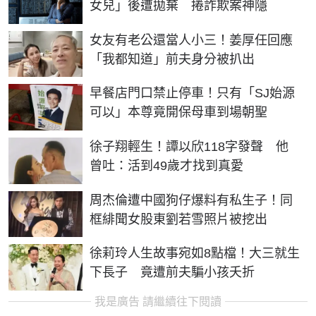
女兒」後遭拋棄 捲詐欺案神隱
女友有老公還當人小三！姜厚任回應
「我都知道」前夫身分被扒出
早餐店門口禁止停車！只有「SJ始源
可以」本尊竟開保母車到場朝聖
徐子翔輕生！譚以欣118字發聲 他
曾吐：活到49歲才找到真愛
周杰倫遭中國狗仔爆料有私生子！同
框緋聞女股東劉若雪照片被挖出
徐莉玲人生故事宛如8點檔！大三就生
下長子 竟遭前夫騙小孩夭折
我是廣告 請繼續往下閱讀