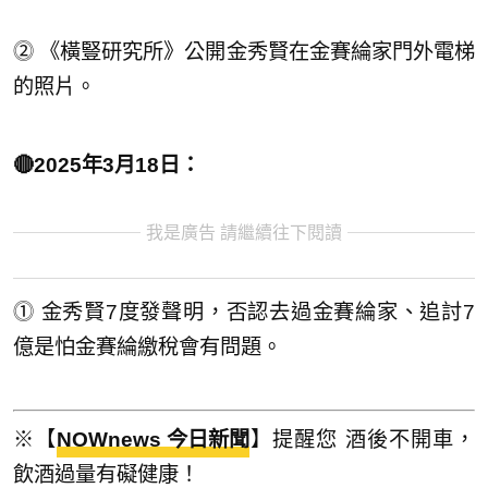
⓶ 《橫豎研究所》公開金秀賢在金賽綸家門外電梯
的照片。
🔴2025年3月18日：
我是廣告 請繼續往下閱讀
⓵ 金秀賢7度發聲明，否認去過金賽綸家、追討7
億是怕金賽綸繳稅會有問題。
※【
NOWnews 今日新聞
】提醒您 酒後不開車，
飲酒過量有礙健康！