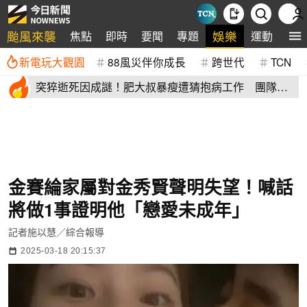
颱風來襲
娛樂
焦點
即時
要聞
專題
運動
全
新電玩大觀園
88風災伴你成長
跨世代
TCN
突猝逝死因成謎！肥大叔暴瘦遭猜抱病工作 團隊宣
布開直播揭真相
金賽綸家屬對金秀賢聲明失望！喊話
將做1事證明他「戀愛未成年」
記者施以慧／綜合報導
2025-03-18 20:15:37