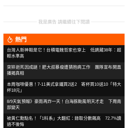
我是廣告 請繼續往下閱讀
熱門
台灣人新神鞋是它！台積電魏哲家也穿上 低調藏38年：超
輕水準高
突猝逝死因成謎！肥大叔暴瘦遭猜抱病工作 團隊宣布開直
播揭真相
本周咖啡優惠！7-11美式拿鐵買2送2 寄杯買10送10「特大
杯18元」
8/9天氣預報》豪雨再炸一天！白海豚颱風明天才走 下周南
部變天
被黃仁勳點名！「1科系」大翻紅：錄取分數飆高 72.7%讀
過不後悔