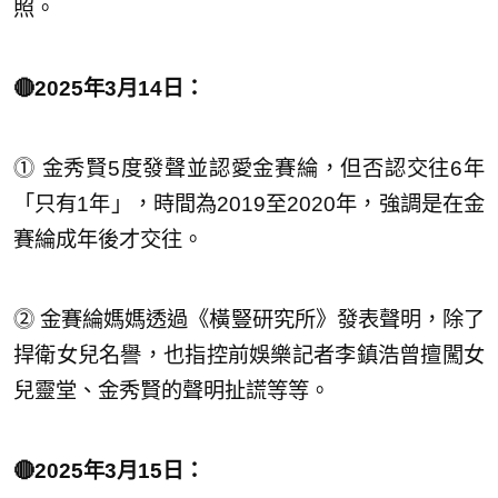
照。
🔴2025年3月14日：
⓵ 金秀賢5度發聲並認愛金賽綸，但否認交往6年
「只有1年」，時間為2019至2020年，強調是在金
賽綸成年後才交往。
⓶ 金賽綸媽媽透過《橫豎研究所》發表聲明，除了
捍衛女兒名譽，也指控前娛樂記者李鎮浩曾擅闖女
兒靈堂、金秀賢的聲明扯謊等等。
🔴2025年3月15日：