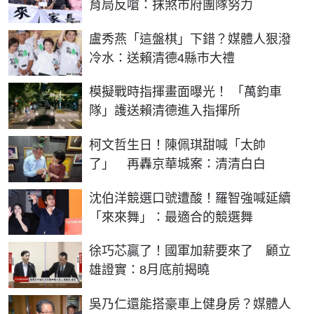
育局反嗆：抹煞市府團隊努力
盧秀燕「這盤棋」下錯？媒體人狠潑
冷水：送賴清德4縣市大禮
模擬戰時指揮畫面曝光！ 「萬鈞車
隊」護送賴清德進入指揮所
柯文哲生日！陳佩琪甜喊「太帥
了」 再轟京華城案：清清白白
沈伯洋競選口號遭酸！羅智強喊延續
「來來舞」：最適合的競選舞
徐巧芯贏了！國軍加薪要來了 顧立
雄證實：8月底前揭曉
吳乃仁還能搭豪車上健身房？媒體人