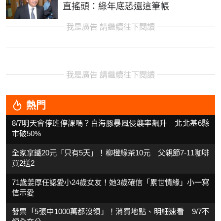
直搖頭：綠年底恐還這筆帳
我是廣告 請繼續往下閱讀
我是廣告 請繼續往下閱讀
熱門
8/7明天會停班停課嗎？白海豚暴風侵襲率飆升 北北基6縣
市破50%
全家拿鐵20元「只有5天」！柳橙綠茶10元 父親節7-11咖啡
買2送2
71歲姜厚任認愛小24歲女友！她3歲確信「累世情緣」小一寫
信示愛
發票「5張中1000萬都沒領」！消費地點、明細速看 9/7不