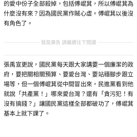
的愛中份子全部殺掉，包括傅崐萁，所以傅崐萁為
什麼沒有來？因為國民黨作賊心虛。傅崐萁以後沒
有角色了。
我是廣告 請繼續往下閱讀
張禹宣更說，國民黨每天跟大家講要一個廉潔的政
府，要把關相關預算、要愛台灣、要站穩腳步跟立
場等，但一個傅崐萁從中間冒出來，民進黨看到他
就說「共產黨！」哪來愛台灣？還有「貪污犯！有
沒有搞錢？」讓國民黨這樣全部都破功了，傅崐萁
基本上就下課了。