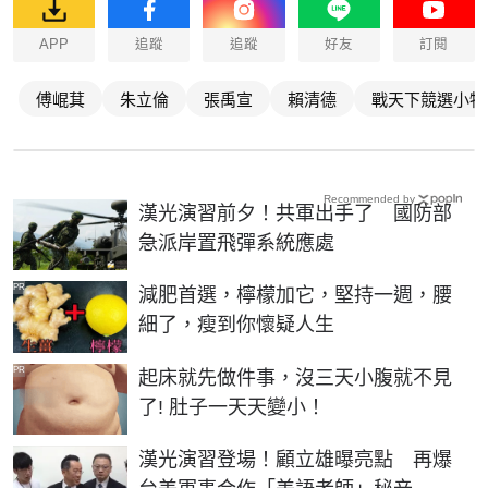
APP
追蹤
追蹤
好友
訂閱
傅崐萁
朱立倫
張禹宣
賴清德
戰天下競選小物
Recommended by
漢光演習前夕！共軍出手了 國防部
急派岸置飛彈系統應處
PR
減肥首選，檸檬加它，堅持一週，腰
細了，瘦到你懷疑人生
PR
起床就先做件事，沒三天小腹就不見
了! 肚子一天天變小！
漢光演習登場！顧立雄曝亮點 再爆