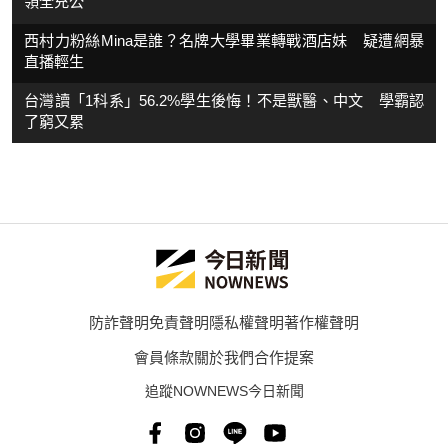
領全充公
西村力粉絲Mina是誰？名牌大學畢業轉戰酒店妹 疑遭網暴
直播輕生
台灣讀「1科系」56.2%學生後悔！不是獸醫、中文 學霸認
了窮又累
防詐聲明
免責聲明
隱私權聲明
著作權聲明
會員條款
關於我們
合作提案
追蹤NOWNEWS今日新聞