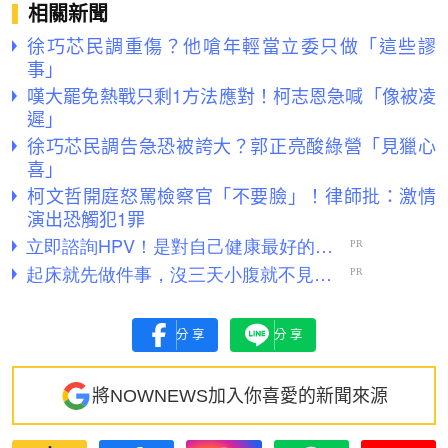
相關新聞
徐巧芯民調重傷？他嗆年輕當立委只做「這些謬
事」
嘆大罷免熱戰只剩1方法應對！柯志恩急喊「像被凌
遲」
徐巧芯民調告急恐被誇大？郭正亮酸綠營「見獵心
喜」
柯文哲開庭怒罵檢察官「不要臉」！律師批：激情
演出恐觸犯1罪
分享
分享
將NOWNEWS加入你喜愛的新聞來源