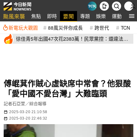
颱風來襲
要聞
焦點
即時
專題
娛樂
運動
全
新電玩大觀園
88風災伴你成長
跨世代
TCN
徐佳青5年出國47次花2383萬！民眾黨控：還違法帶
兒登東沙島
傅崐萁作賊心虛缺席中常會？他狠酸
「愛中國不愛台灣」大難臨頭
記者石亞萱／綜合報導
2025-03-20 21:10:58
2025-03-20 22:46:32