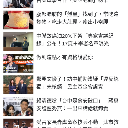
台美軍事合作「美語老師」秘辛
PR
腹部脂肪的「剋星」找到了，常吃這
幾物，吃走大肚囊，瘦出小蠻腰
中聯致癌油20%下架「專家會議紀
錄」公布！17頁＋學者名單曝光
PR
做到這點才有資格說愛你
鄭麗文慘了！訪中補助遭疑「違反統
獨」未核銷 民主基金會證實
賴清德嗆「台中是食安破口」 蔣萬
安護盧秀燕：一出來講話就卸責
受害家長轟虐童案按兵不動 北市教