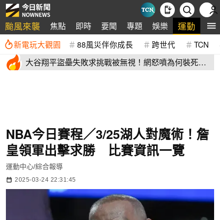
颱風來襲
運動
焦點
即時
要聞
專題
娛樂
全
新電玩大觀園
88風災伴你成長
跨世代
TCN
大谷翔平盜壘失敗求挑戰被無視！網怒噴為何裝死？
道奇教頭揭秘了
NBA今日賽程／3/25湖人對魔術！詹
皇領軍出擊求勝 比賽資訊一覽
運動中心/綜合報導
2025-03-24 22:31:45