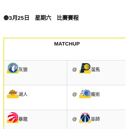
🟡3月25日 星期六 比賽賽程
MATCHUP
灰狼
@
溜馬
湖人
@
魔術
暴龍
@
巫師