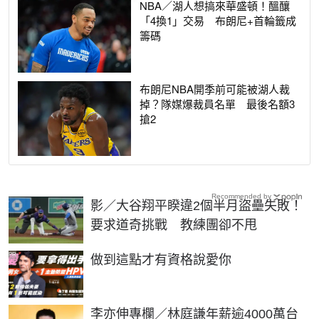
NBA／湖人想搞來華盛頓！醞釀
「4換1」交易 布朗尼+首輪籤成
籌碼
布朗尼NBA開季前可能被湖人裁
掉？隊媒爆裁員名單 最後名額3
搶2
Recommended by
影／大谷翔平睽違2個半月盜壘失敗！
要求道奇挑戰 教練團卻不甩
PR
做到這點才有資格說愛你
李亦伸專欄／林庭謙年薪逾4000萬台