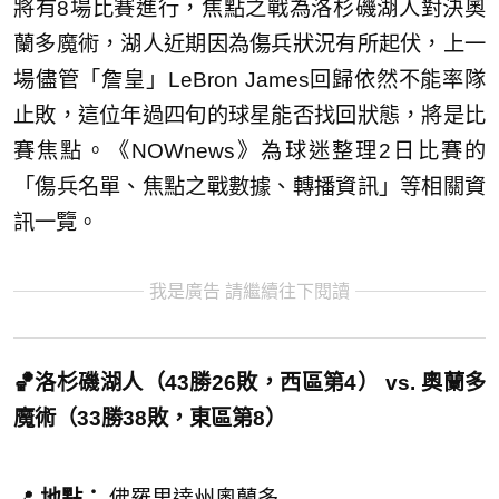
將有8場比賽進行，焦點之戰為洛杉磯湖人對決奧
蘭多魔術，湖人近期因為傷兵狀況有所起伏，上一
場儘管「詹皇」LeBron James回歸依然不能率隊
止敗，這位年過四旬的球星能否找回狀態，將是比
賽焦點。《NOWnews》為球迷整理2日比賽的
「傷兵名單、焦點之戰數據、轉播資訊」等相關資
訊一覽。
我是廣告 請繼續往下閱讀
🏀洛杉磯湖人（43勝26敗，西區第4） vs. 奧蘭多
魔術（33勝38敗，東區第8）
📍
地點：
佛羅里達州奧蘭多