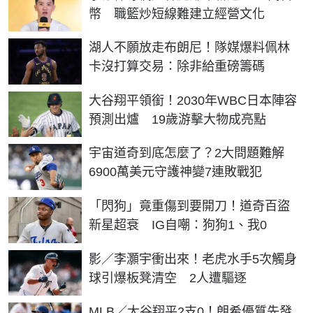
幣 職籃炒短線難建立經營文化
湖人不願放走布朗尼！隊媒爆料佩林
卡沒打算交易：除非給重磅籌碼
大谷翔平領銜！2030年WBC日本陣容
預測出爐 19歲游擊大物成亮點
宇宙道奇到底怎麼了？2大問題難解
6900萬美元守護神變7連敗戰犯
「閃狗」竟重傷到要開刀！道奇百盜
新星超衰 IG自嘲：狗狗1、我0
影／李灝宇衝出來！老虎水手5次觸身
球引爆板凳清空 2人遭驅逐
MLB／大谷翔平2支0！朗希優質先發