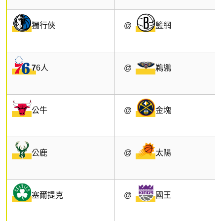
獨行俠
@
籃網
7
6人
@
鵜鶘
公牛
@
金塊
公鹿
@
太陽
塞爾提克
@
國王