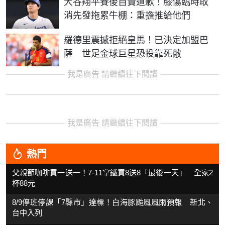
大谷翔平賽後自責道歉！膝傷臨時取
消先發拖累牛棚：重擔推給他們
羅德里震撼拒絕皇馬！已決定加盟巴
薩 世足金球巨星恐投靠死敵
我是廣告 請繼續往下閱讀
我是廣告 請繼續往下閱讀
熱門
父親節咖啡買一送一！7-11拿鐵買8送8「最後一天」 全家2
杯88元
8/9停班停課「7縣市」達標！白海豚颱風風雨預報 新北、
台中入列