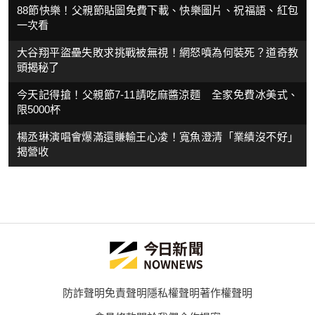
88節快樂！父親節貼圖免費下載、快樂圖片、祝福語、紅包
一次看
大谷翔平盜壘失敗求挑戰被無視！網怒噴為何裝死？道奇教
頭揭秘了
今天記得搶！父親節7-11請吃麻醬涼麵 全家免費冰美式、
限5000杯
楊丞琳演唱會爆滿還賺輸王心凌！寬魚澄清「業績沒不好」
揭營收
防詐聲明
免責聲明
隱私權聲明
著作權聲明