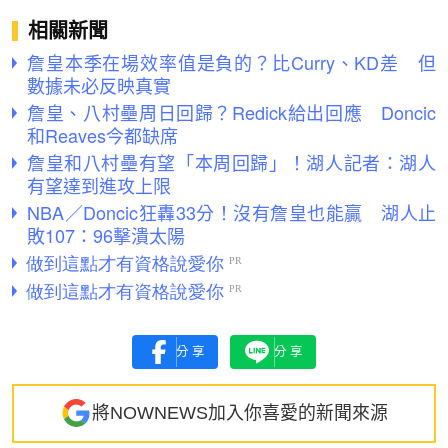
相關新聞
詹皇本季在場效率值是負的？比Curry、KD差 但
數據未必反映真實
詹皇、八村壘周日回歸？Redick給出回應 Doncic
和Reaves今都缺席
詹皇和八村壘有望「本周回歸」！湖人記者：湖人
有望達到進攻上限
NBA／Doncic狂轟33分！沒有詹皇也能贏 湖人止
敗107：96擊潰太陽
分享
分享
將NOWNEWS加入你喜愛的新聞來源