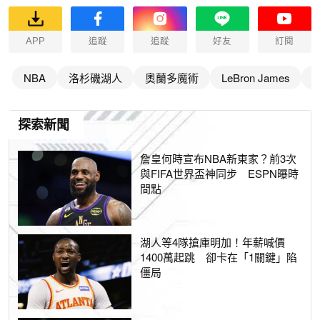
APP
追蹤
追蹤
好友
訂閱
NBA
洛杉磯湖人
奧蘭多魔術
LeBron James
F
探索新聞
詹皇何時宣布NBA新東家？前3次
與FIFA世界盃神同步 ESPN曝時
間點
湖人等4隊搶庫明加！年薪喊價
1400萬起跳 卻卡在「1關鍵」陷
僵局