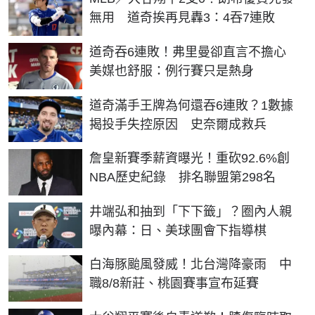
無用 道奇挨再見轟3：4吞7連敗
道奇吞6連敗！弗里曼卻直言不擔心
美媒也舒服：例行賽只是熱身
道奇滿手王牌為何還吞6連敗？1數據
揭投手失控原因 史奈爾成救兵
詹皇新賽季薪資曝光！重砍92.6%創
NBA歷史紀錄 排名聯盟第298名
井端弘和抽到「下下籤」？圈內人親
曝內幕：日、美球團會下指導棋
白海豚颱風發威！北台灣降豪雨 中
職8/8新莊、桃園賽事宣布延賽