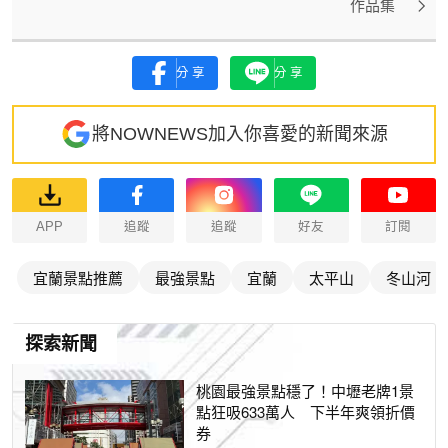
作品集
分享
分享
將NOWNEWS加入你喜愛的新聞來源
APP
追蹤
追蹤
好友
訂閱
宜蘭景點推薦
最強景點
宜蘭
太平山
冬山河
探索新聞
桃園最強景點穩了！中壢老牌1景
點狂吸633萬人 下半年爽領折價
券