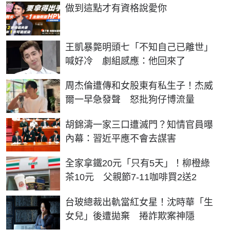
PR
做到這點才有資格說愛你
王凱暴斃明頭七「不知自己已離世」
喊好冷 劇組感應：他回來了
周杰倫遭傳和女股東有私生子！杰威
爾一早急發聲 怒批狗仔博流量
胡錦濤一家三口遭滅門？知情官員曝
內幕：習近平應不會去謀害
全家拿鐵20元「只有5天」！柳橙綠
茶10元 父親節7-11咖啡買2送2
台玻總裁出軌當紅女星！沈時華「生
女兒」後遭拋棄 捲詐欺案神隱