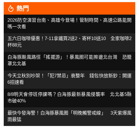
熱門
2026防空演習台南、高雄今登場！管制時間、高速公路能開
嗎一次看
五六日咖啡優惠！7-11拿鐵買2送2、寄杯10送10 全家咖啡2
杯88元
白海豚颱風路徑「搖擺游」！暴風圈可能擦邊北台灣 恐籠
罩北北基
今天立秋別吵架！「犯7禁忌」衰整年 錢包快放新鈔：開運
6招速看
8/8明天會停班停課嗎？白海豚最新暴風侵襲率 北北基5縣
市破40%
最快今發海警！白海豚暴風圈「明晚觸警戒線」 3天紫爆風
雨最猛