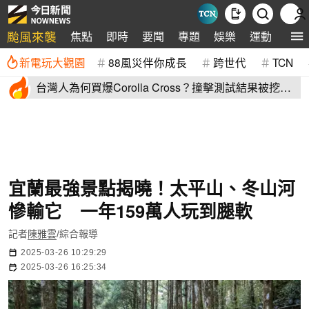
颱風來襲
焦點
即時
要聞
專題
娛樂
運動
全球
新電玩大觀園
88風災伴你成長
跨世代
TCN
台灣人為何買爆Corolla Cross？撞擊測試結果被挖
出：難怪賣翻了
宜蘭最強景點揭曉！太平山、冬山河
慘輸它 一年159萬人玩到腿軟
記者
陳雅雲
/綜合報導
2025-03-26 10:29:29
2025-03-26 16:25:34