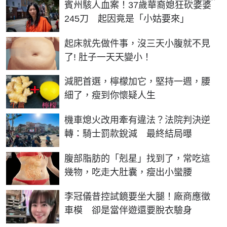
賓州駭人血案！37歲華裔媳狂砍婆婆
245刀 起因竟是「小姑要來」
PR
起床就先做件事，沒三天小腹就不見
了! 肚子一天天變小！
PR
減肥首選，檸檬加它，堅持一週，腰
細了，瘦到你懷疑人生
機車熄火改用牽有違法？法院判決逆
轉：騎士罰款銳減 最終結局曝
PR
腹部脂肪的「剋星」找到了，常吃這
幾物，吃走大肚囊，瘦出小蠻腰
李冠儀昔控試鏡要坐大腿！廠商應徵
車模 卻是當伴遊還要脫衣驗身