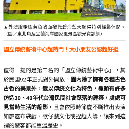
▲外澳服務區黃色牆面襯托碧海藍天顯得特別輕鬆休閒。
（圖／東北角及宜蘭海岸國家風景區觀光資訊網）
國立傳統藝術中心超熱門！大小朋友公認超好逛
值得一提的是第二名的「國立傳統藝術中心」，其
於民國92年正式對外開放，
園內除了擁有各種古色
古香的美景外，還以傳統文化為特色，裡頭有許多
仿造30、40年代台灣民間社會聚落的建築，處處可
見當時生活的縮影
，且會依照時節慶不斷推出表演
如霹靂布袋戲、歌仔戲文化或捏麵人等，讓來到這
裡的遊客都能重溫歷史。