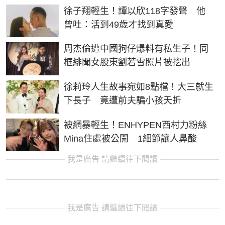
徐子翔輕生！譚以欣118字發聲 他
曾吐：活到49歲才找到真愛
周杰倫遭中國狗仔爆料有私生子！同
框緋聞女股東劉若雪照片被挖出
徐莉玲人生故事宛如8點檔！大三就生
下長子 竟遭前夫騙小孩夭折
被網暴輕生！ENHYPEN西村力粉絲
Mina住處被公開 1細節讓人鼻酸
我是廣告 請繼續往下閱讀
我是廣告 請繼續往下閱讀