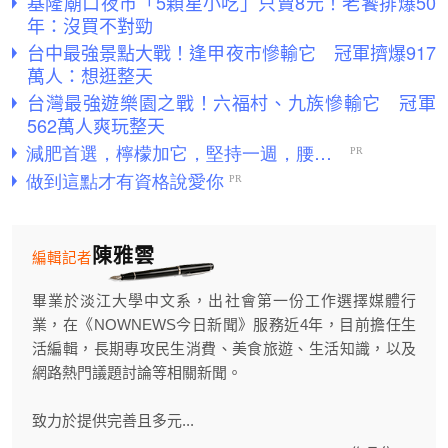
基隆廟口夜市「5顆星小吃」只賣8元！老饕排爆50
年：沒買不對勁
台中最強景點大戰！逢甲夜市慘輸它 冠軍擠爆917
萬人：想逛整天
台灣最強遊樂園之戰！六福村、九族慘輸它 冠軍
562萬人爽玩整天
陳雅雲
編輯記者
畢業於淡江大學中文系，出社會第一份工作選擇媒體行
業，在《NOWNEWS今日新聞》服務近4年，目前擔任生
活編輯，長期專攻民生消費、美食旅遊、生活知識，以及
網路熱門議題討論等相關新聞。
致力於提供完善且多元...