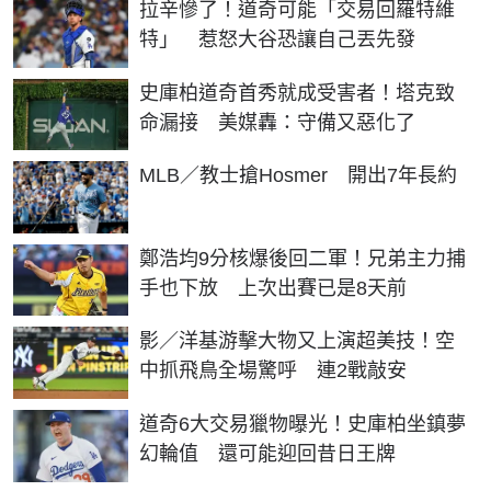
拉辛慘了！道奇可能「交易回羅特維
特」 惹怒大谷恐讓自己丟先發
史庫柏道奇首秀就成受害者！塔克致
命漏接 美媒轟：守備又惡化了
MLB／教士搶Hosmer 開出7年長約
鄭浩均9分核爆後回二軍！兄弟主力捕
手也下放 上次出賽已是8天前
影／洋基游擊大物又上演超美技！空
中抓飛鳥全場驚呼 連2戰敲安
道奇6大交易獵物曝光！史庫柏坐鎮夢
幻輪值 還可能迎回昔日王牌