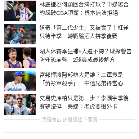
林庭謙為何願回台灣打球？中媒曝合
約飆破CBA頂薪：根本無法拒絕
道奇「第二代少主」又被賣了！紅雀
只待半季 轉戰釀酒人拼季後賽
湖人休賽季狂補9人還不夠？球探警告
防守恐崩盤 2球員成最後解方
富邦悍將阿部雄大是誰？二軍竟是
「黃衫軍殺手」 中信兄弟得當心
交易史庫柏只是第一步？李灝宇季後
賽夢沒碎 美媒：老虎要衝外卡
我是廣告 請繼續往下閱讀