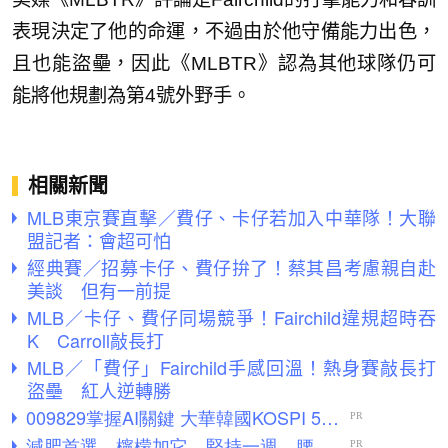
表現決定了他的命運，不過由於他守備能力出色，
且也能盜壘，因此《MLBTR》認為其他球隊仍可
能將他規劃為第4號外野手。
相關新聞
MLB東京賽直擊／費仔、卡仔若加入中華隊！大聯
盟記者：會超可怕
經典賽／招募卡仔、費仔拚了！蔡其昌考慮親自赴
美談 但有一前提
MLB／卡仔、費仔同場競爭！Fairchild違規超時吞
K Carroll敲長打
MLB／「費仔」Fairchild手感回溫！熱身賽敲長打
盜壘 紅人逆轉勝