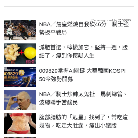
Recommended by
NBA／詹皇燃燒自我砍46分 騎士強
勢扳平戰局
PR
減肥首選，檸檬加它，堅持一週，腰
細了，瘦到你懷疑人生
PR
009829掌握AI關鍵 大華韓國KOSPI
50今強勢開募
NBA／騎士炒帥太鬼扯 馬刺總管、
波總聯手當酸民
PR
腹部脂肪的「剋星」找到了，常吃這
幾物，吃走大肚囊，瘦出小蠻腰