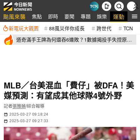
颱風來襲
運動
焦點
即時
要聞
專題
娛樂
全
新電玩大觀園
88風災伴你成長
跨世代
TCN
道奇滿手王牌為何還吞6連敗？1數據揭投手失控原
因 史奈爾成救兵
MLB／台美混血「費仔」被DFA！美
媒預測：有望成其他球隊4號外野
記者
張雅媜
/綜合報導
2025-03-27 09:18:24
2025-03-27 09:27:33