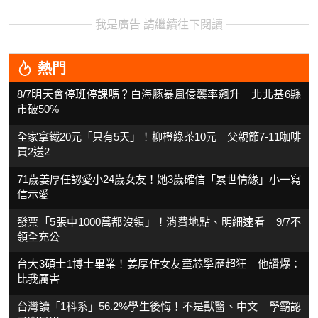
我是廣告 請繼續往下閱讀
熱門
8/7明天會停班停課嗎？白海豚暴風侵襲率飆升 北北基6縣
市破50%
全家拿鐵20元「只有5天」！柳橙綠茶10元 父親節7-11咖啡
買2送2
71歲姜厚任認愛小24歲女友！她3歲確信「累世情緣」小一寫
信示愛
發票「5張中1000萬都沒領」！消費地點、明細速看 9/7不
領全充公
台大3碩士1博士畢業！姜厚任女友童芯學歷超狂 他讚爆：
比我厲害
台灣讀「1科系」56.2%學生後悔！不是獸醫、中文 學霸認