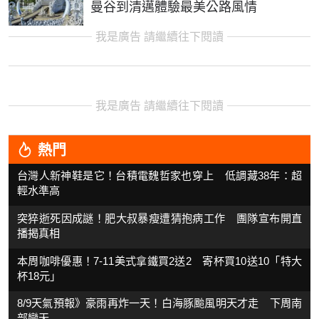
曼谷到清邁體驗最美公路風情
我是廣告 請繼續往下閱讀
我是廣告 請繼續往下閱讀
熱門
台灣人新神鞋是它！台積電魏哲家也穿上 低調藏38年：超
輕水準高
突猝逝死因成謎！肥大叔暴瘦遭猜抱病工作 團隊宣布開直
播揭真相
本周咖啡優惠！7-11美式拿鐵買2送2 寄杯買10送10「特大
杯18元」
8/9天氣預報》豪雨再炸一天！白海豚颱風明天才走 下周南
部變天