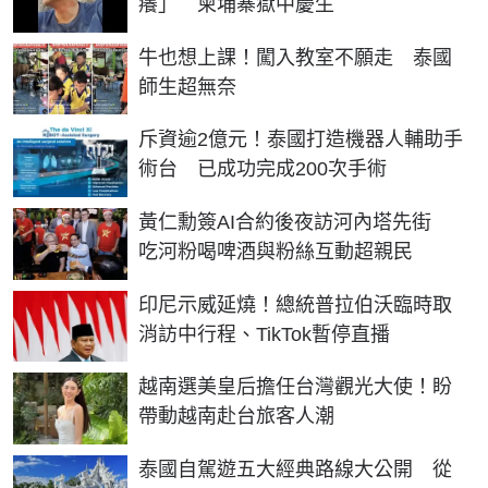
癢」 柬埔寨獄中慶生
牛也想上課！闖入教室不願走 泰國
師生超無奈
斥資逾2億元！泰國打造機器人輔助手
術台 已成功完成200次手術
黃仁勳簽AI合約後夜訪河內塔先街
吃河粉喝啤酒與粉絲互動超親民
印尼示威延燒！總統普拉伯沃臨時取
消訪中行程、TikTok暫停直播
越南選美皇后擔任台灣觀光大使！盼
帶動越南赴台旅客人潮
泰國自駕遊五大經典路線大公開 從