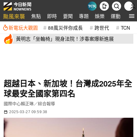
颱風來襲
焦點
即時
要聞
專題
娛樂
運動
全球
新電玩大觀園
88風災伴你成長
跨世代
TCN
黃明志「坐輪椅」現身法院！涉毒案爆新進展
超越日本、新加坡！台灣成2025年全
球最安全國家第四名
國際中心賴正琳／綜合報導
2025-03-27 09:59:38