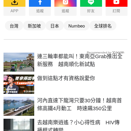
APP
追蹤
追蹤
好友
訂閱
台灣
新加坡
日本
Numbeo
全球排名
Recommended by
連三輪車都能叫！東南亞Grab推出全
新服務 越南順化新試點
PR
做到這點才有資格說愛你
河內直達下龍灣只要30分鐘！越南首
條高鐵4月動工 時速飆350公里
去越南樂逍遙？小心得性病 HIV傳
播模式轉變