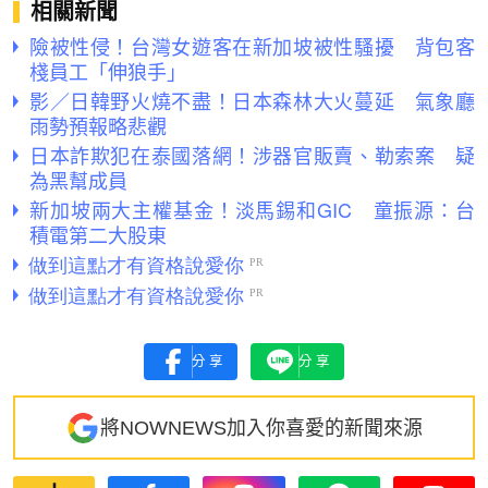
相關新聞
險被性侵！台灣女遊客在新加坡被性騷擾 背包客
棧員工「伸狼手」
影／日韓野火燒不盡！日本森林大火蔓延 氣象廳
雨勢預報略悲觀
日本詐欺犯在泰國落網！涉器官販賣、勒索案 疑
為黑幫成員
新加坡兩大主權基金！淡馬錫和GIC 童振源：台
積電第二大股東
分享
分享
將NOWNEWS加入你喜愛的新聞來源