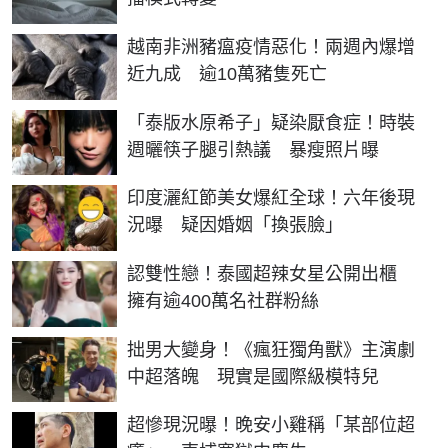
越南非洲豬瘟疫情惡化！兩週內爆增
近九成 逾10萬豬隻死亡
「泰版水原希子」疑染厭食症！時裝
週曬筷子腿引熱議 暴瘦照片曝
印度灑紅節美女爆紅全球！六年後現
況曝 疑因婚姻「換張臉」
認雙性戀！泰國超辣女星公開出櫃
擁有逾400萬名社群粉絲
拙男大變身！《瘋狂獨角獸》主演劇
中超落魄 現實是國際級模特兒
超慘現況曝！晚安小雞稱「某部位超