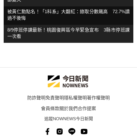
被黃仁勳點名！「1科系」大翻紅：錄取分數飆高 72.7%讀
過不後悔
8/9停班停課最新！桃園復興區今早緊急宣布 3縣市停班課
一次看
防詐聲明
免責聲明
隱私權聲明
著作權聲明
會員條款
關於我們
合作提案
追蹤NOWNEWS今日新聞