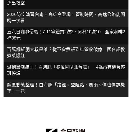
逃出教室
2026防空演習台南、高雄今登場！管制時間、高速公路能開
嗎一次看
五六日咖啡優惠！7-11拿鐵買2送2、寄杯10送10 全家咖啡2
杯88元
百萬網紅肥大叔是誰？從不會煮飯到年營收破億 國台語教
煮菜爆紅
游到黑潮補血！白海豚「暴風圈貼北台灣」 4縣市有機會停
班停課
颱風動態整理！白海豚「路徑、登陸點、風雨、停班停課機
率」一覽