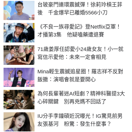
台玻豪門連環震撼彈！徐莉玲槓王菲
後 千金爆早已離婚5566小刀
《不良一族尋愛記》登Netflix亞軍！
才播第3集 他疑嗑藥遭退賽
71歲姜厚任認愛小24歲女友！小一就
寫信示愛他：未來一定會相見
Mina輕生震撼追星圈！羅志祥不反對
飯撒：演唱會就是要開心
為何長輩著迷AI短劇？精神科醫提3大
心碎關鍵 別再兇媽不回話了
IU分手李鐘碩近況曝光！IG驚見前男
友張基河 粉驚：發生什麼事？