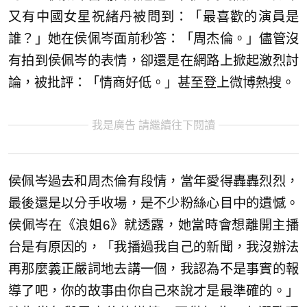
又有中國女星祝緒丹被問到：「最喜歡的演員是
誰？」她在侯佩岑面前秒答：「周杰倫。」儘管沒
有拍到侯佩岑的表情，卻還是在網路上掀起激烈討
論，被批評：「情商好低。」甚至登上微博熱搜。
我是廣告 請繼續往下閱讀
侯佩岑過去和周杰倫有段情，當年愛得轟轟烈烈，
最後還是以分手收場，是不少粉絲心目中的遺憾。
侯佩岑在《浪姐6》就透露，她當時會想離開主播
台是有原因的，「我播過我自己的新聞，我沒辦法
再那麼義正嚴詞地去講一個，我認為不是事實的報
導了吧，你的故事由你自己來說才是最準確的。」