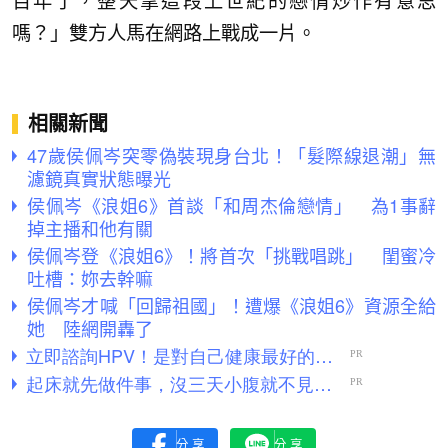
百年了，整天拿這段上世紀的戀情炒作有意思
嗎？」雙方人馬在網路上戰成一片。
相關新聞
47歲侯佩岑突零偽裝現身台北！「髮際線退潮」無
濾鏡真實狀態曝光
侯佩岑《浪姐6》首談「和周杰倫戀情」 為1事辭
掉主播和他有關
侯佩岑登《浪姐6》！將首次「挑戰唱跳」 閨蜜冷
吐槽：妳去幹嘛
侯佩岑才喊「回歸祖國」！遭爆《浪姐6》資源全給
她 陸網開轟了
分享
分享