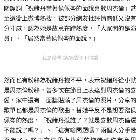
關鍵詞「祝緒丹當著侯佩岑的面說喜歡周杰倫」甚
至還衝上微博熱搜，被部分網友批評情商低又沒有
分寸感，認為她是故意在蹭熱度，「人家問的是演
員」、「居然當著侯佩岑的面說。」
我是廣告 請繼續往下閱讀
然而也有粉絲為祝緒丹抱不平，表示祝緒丹從小就
是周杰倫粉絲，曾多次在節目上表達對周杰倫的喜
愛，家中還有一面牆貼滿了周杰倫的照片，分享的
歌單也都是周杰倫的歌曲，替她平反不是想要蹭侯
佩岑的熱度，「祝緒丹惹誰了？就是喜歡周杰倫還
不能說了嗎？」、「這有啥問題嗎？兩個人分手幾