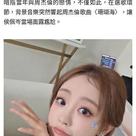
暗指當年與周杰倫的戀情，不僅如此，在選歌環
節，背景音樂突然響起周杰倫歌曲〈珊瑚海〉，讓
侯佩岑當場面露尷尬。