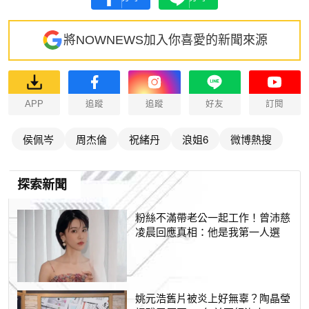
將NOWNEWS加入你喜愛的新聞來源
APP
追蹤
追蹤
好友
訂閱
侯佩岑
周杰倫
祝緒丹
浪姐6
微博熱搜
探索新聞
粉絲不滿帶老公一起工作！曾沛慈
凌晨回應真相：他是我第一人選
姚元浩舊片被炎上好無辜？陶晶瑩