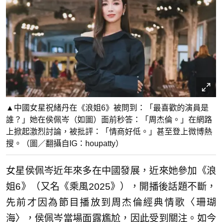
▲中國女星祝緒丹在《浪姐6》被問到：「最喜歡的演員是
誰？」她在侯佩岑（如圖）面前秒答：「周杰倫。」在網路
上掀起激烈討論，被批評：「情商好低。」甚至登上微博熱
搜。（圖／翻攝自IG：houpatty）
女星侯佩岑近年來多在中國發展，近來她參加《浪
姐6》（又名《乘風2025》），開播後話題不斷，
先前才因為節目播放到周杰倫經典情歌〈珊瑚
海〉，侯佩岑當場面露尷尬，因此受到關注。如今