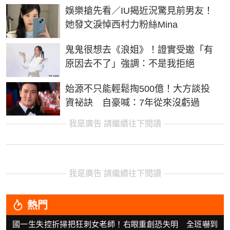
娛樂搶先看／IU揭近況驚見前男友！
她發文淚悼西村力粉絲Mina
鬼鬼很想去《浪姐》！證實受邀「有
原因去不了」強調：不是我拒絕
始源不只能輕鬆掏500億！大方談投
資祕訣 自豪喊：7年從來沒虧過
我是廣告 請繼續往下閱讀
我是廣告 請繼續往下閱讀
熱門
國一生失控折掃把狂刺女老師！右眼重創恐失明 全班嚇到