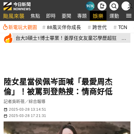
颱風來襲
娛樂
焦點
即時
要聞
專題
運動
全
新電玩大觀園
88風災伴你成長
跨世代
TCN
台大3碩士1博士畢業！姜厚任女友童芯學歷超狂 他
讚爆：比我厲害
陸女星當侯佩岑面喊「最愛周杰
倫」！被罵到登熱搜：情商好低
記者吳昕蓓／綜合報導
2025-03-28 13:14:51
2025-03-28 17:21:31