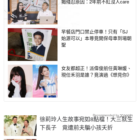
揭殘忍原因：2年前不紅沒人care
早餐店門口禁止停車！只有「SJ
始源可以」本尊竟開保母車到場朝
聖
女友都超正！派偉俊前任黃琳媛、
現任禾羽是誰？竟演過《想見你》
Recommended by
徐莉玲人生故事宛如8點檔！大三就生
下長子 竟遭前夫騙小孩夭折