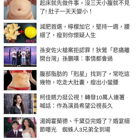
PR
起床就先做件事，沒三天小腹就不見
了! 肚子一天天變小！
PR
減肥首選，檸檬加它，堅持一週，腰
細了，瘦到你懷疑人生
孫安佐火槍案拒認罪！狄鶯「悲痛離
開台灣」孫鵬嘆：事情都會過
PR
腹部脂肪的「剋星」找到了，常吃這
幾物，吃走大肚囊，瘦出小蠻腰
柯佳嬿力挺公視！轉發10萬人連署
喊話：作為演員希望公視長久
湯姆霍蘭德、千黛亞完婚了？婚宴細
節曝光 蜘蛛人3兄弟全到場