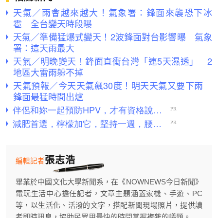
天氣／雨會越來越大！氣象署：鋒面來襲恐下冰
雹 全台變天時段曝
天氣／準備猛爆式變天！2波鋒面對台影響曝 氣象
署：這天雨最大
天氣／明晚變天！鋒面直衝台灣「連5天濕透」 2
地區大雷雨躲不掉
天氣預報／今天天氣飆30度！明天天氣又要下雨
鋒面最猛時間出爐
張志浩
編輯記者
畢業於中國文化大學新聞系，在《NOWNEWS今日新聞》
電玩生活中心擔任記者，文章主題涵蓋家機、手遊、PC
等，以生活化、活潑的文字，搭配新聞現場照片，提供讀
者即時訊息，協助民眾用最快的時間掌握複雜的議題。