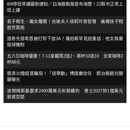
8/8停班停課最新通知／白海豚颱風發布海警！22縣市正常上
班上課
長子輕生、繼女離婚！台玻夫人徐莉玲首發聲 痛揭徐子翔
逝世真相
道奇先發希恩被打到下放3A！羅伯斯罕見說重話：他太執著
投球機制
五六日咖啡優惠！7-11拿鐵買2送2、寄杯10送10 全家咖啡2
杯88元
慈濟10億疫苗騙局！「這舉動」博證嚴信任 郭台銘避坑關
鍵曝光
波傑姆斯基要求2400萬美元年薪續約 勇士2027拚1億美元
薪資空間