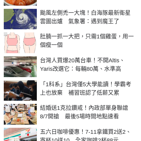
颱風左側禿一大塊！白海豚最新衛星
雲圖出爐 氣象署：遇到魔王了
PR
肚腩一抓一大把，只需1個雞蛋，用一
個瘦一個
台灣人買爆20萬台車！不開Altis、
Yaris改選它：每輛80萬、水準高
「1科系」台灣僅5大學能讀！學霸考
上也放棄 補習班認了低薪又累
結婚送1克拉鑽戒！內政部單身聯誼
8/7開搶 最後5場時間地點速看
五六日咖啡優惠！7-11拿鐵買2送2、
寄杯10送10 全家咖啡2杯88元