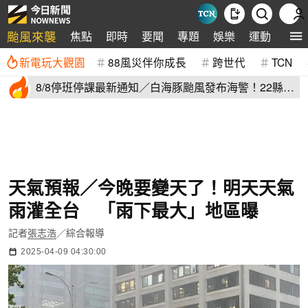
颱風來襲
焦點
即時
要聞
專題
娛樂
運動
全球
新電玩大觀園
88風災伴你成長
跨世代
TCN
8/8停班停課最新通知／白海豚颱風發布海警！22縣市
正常上班上課
天氣預報／今晚要變天了！明天天氣
雨灌全台 「雨下最大」地區曝
記者
張志浩
／綜合報導
2025-04-09 04:30:00