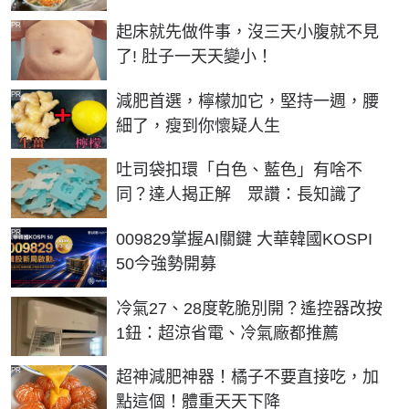
PR
起床就先做件事，沒三天小腹就不見
了! 肚子一天天變小！
PR
減肥首選，檸檬加它，堅持一週，腰
細了，瘦到你懷疑人生
吐司袋扣環「白色、藍色」有啥不
同？達人揭正解 眾讚：長知識了
PR
009829掌握AI關鍵 大華韓國KOSPI
50今強勢開募
冷氣27、28度乾脆別開？遙控器改按
1鈕：超涼省電、冷氣廠都推薦
PR
超神減肥神器！橘子不要直接吃，加
點這個！體重天天下降