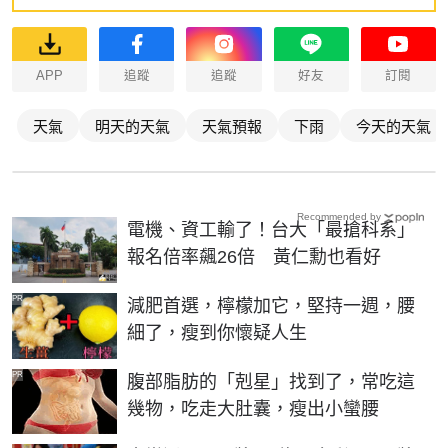
APP
追蹤
追蹤
好友
訂閱
天氣
明天的天氣
天氣預報
下雨
今天的天氣
Recommended by
電機、資工輸了！台大「最搶科系」
報名倍率飆26倍 黃仁勳也看好
PR
減肥首選，檸檬加它，堅持一週，腰
細了，瘦到你懷疑人生
PR
腹部脂肪的「剋星」找到了，常吃這
幾物，吃走大肚囊，瘦出小蠻腰