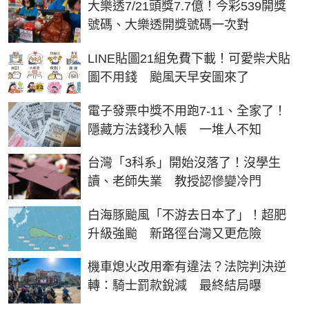
大樂透7/21頭獎7.7億！今彩539開獎
號碼、大樂透開獎號碼一次對
LINE貼圖21組免費下載！可愛柴犬貼
圖不用錢 颱風天早安圖來了
電子發票中獎不用跑7-11、全家了！
隱藏方法錢秒入帳 一堆人不知
台灣「3科系」開始沒落了！沒學生
讀、老師失業 教授認慘變冷門
白海豚颱風「不游去日本了」！超肥
升級強颱 新路徑台灣又更危險
機車熄火改用牽有違法？法院判決逆
轉：騎士罰款銳減 最終結局曝