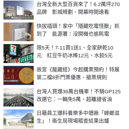
台灣全新大型百貨來了！6.2萬坪270
品牌 影城規劃、開幕時間速看
快拔插頭！家中「隱藏吃電怪獸」抓
到了 能源署：沒開機也偷耗電
限5天！7-11買1送1、全家餅乾10
元 紅豆牛奶冰棒12元、水餃5元
故宮《龍藏經》今起購票預約！特展
第二檔8折門票優惠、搶票規則
台灣人買爆36萬台機車！不騎GP125
改選它：一輛免5萬、超離譜省油
日籍員工爆料養樂多中壢廠「蟑螂滋
生」！衛生局現場稽查結果出爐