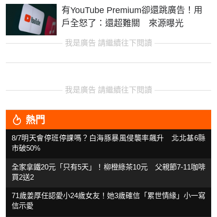
有YouTube Premium卻還跳廣告！用
戶全怒了：還超難關 來源曝光
我是廣告 請繼續往下閱讀
我是廣告 請繼續往下閱讀
熱門
8/7明天會停班停課嗎？白海豚暴風侵襲率飆升 北北基6縣
市破50%
全家拿鐵20元「只有5天」！柳橙綠茶10元 父親節7-11咖啡
買2送2
71歲姜厚任認愛小24歲女友！她3歲確信「累世情緣」小一寫
信示愛