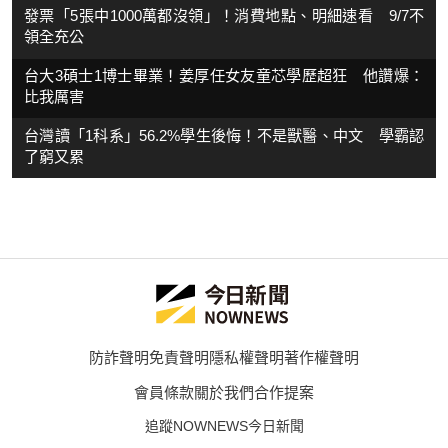
發票「5張中1000萬都沒領」！消費地點、明細速看 9/7不
領全充公
台大3碩士1博士畢業！姜厚任女友童芯學歷超狂 他讚爆：
比我厲害
台灣讀「1科系」56.2%學生後悔！不是獸醫、中文 學霸認
了窮又累
防詐聲明
免責聲明
隱私權聲明
著作權聲明
會員條款
關於我們
合作提案
追蹤NOWNEWS今日新聞