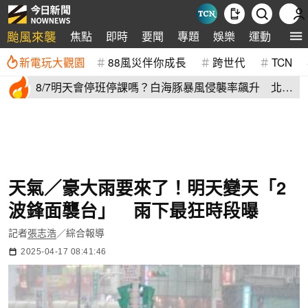
颱風來襲
焦點
即時
要聞
專題
娛樂
運動
全球
新電玩大觀園
88風災伴你成長
跨世代
TCN
8/7明天會停班停課嗎？白海豚暴風侵襲率飆升 北北
基6縣市破50%
天氣／豪大雨要來了！明天變天「2
波鋒面襲台」 雨下最狂時段曝
記者
張志浩
／綜合報導
2025-04-17 08:41:46