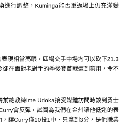
換進行調整，Kuminga能否重返場上仍充滿變
的表現相當亮眼，四場交手中場均可以砍下21.3
如今卻在面對老對手的季後賽首戰遭到棄用，令不
總教練Ime Udoka接受媒體訪問時談到勇士
明顯，Curry會反彈，試圖為我們在金州讓他低迷的表
讓Curry僅10投1中、只拿到3分，是他職業