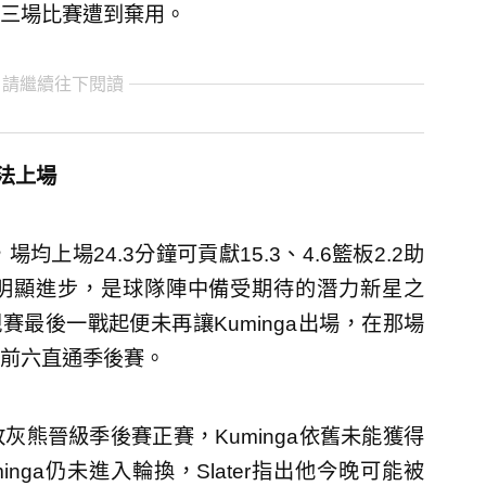
三場比賽遭到棄用。
 請繼續往下閱讀
無法上場
場均上場24.3分鐘可貢獻15.3、4.6籃板2.2助
往明顯進步，是球隊陣中備受期待的潛力新星之
常規賽最後一戰起便未再讓Kuminga出場，在那場
前六直通季後賽。
熊晉級季後賽正賽，Kuminga依舊未能獲得
nga仍未進入輪換，Slater指出他今晚可能被