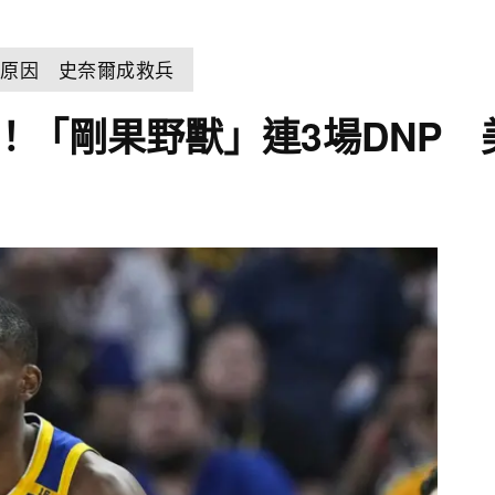
控原因 史奈爾成救兵
a！「剛果野獸」連3場DNP 