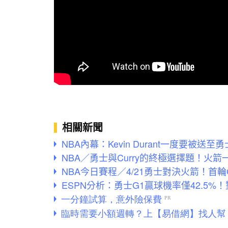
相關新聞
NBA內幕：Kevin Durant一度要被
NBA／勇士與Curry的終極選擇題！火箭
NBA今日賽程／4/21勇士對決火箭！首
ESPN分析：勇士G1贏球機率僅42.5%！