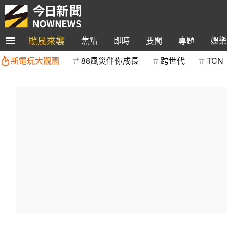
颱風來襲
焦點
即時
要聞
專題
娛樂
新電玩大觀園
88風災伴你成長
跨世代
TCN