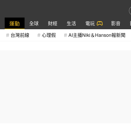
運動
全球
財經
生活
電玩
影音
台灣前線
心理假
AI主播Niki＆Hanson報新聞