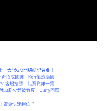
送至勇士 太陽GM開總結記者會！
一奇招成關鍵 Kerr傷透腦筋
輪G1客場搶勝 比賽資訊一覽
對50勝火箭被看衰 Curry回應