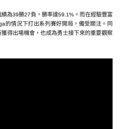
為39勝27負，勝率達59.1%。而在經驗豐富
inga的情況下打出系列賽好開局，備受關注。同
重新獲得出場機會，也成為勇士接下來的重要觀察