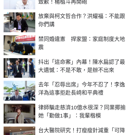
致歉！楊植斗再開砲
放棄與柯文哲合作？洪耀福：不能跟
你們講
禁同婚違憲 捍家盟：家庭制度大地
震
抖出「這命案」內幕！陳水扁認了最
大遺憾：不是不敢，是辦不出來
去年「忍辱出席」今年不忍了！李逸
洋為這事拒赴長崎和平典禮
律師騙走慈濟10億水很深？同業揶揄
她「勤做1事」：我輩楷模
台大醫院研究！打瘦瘦針減重「可降