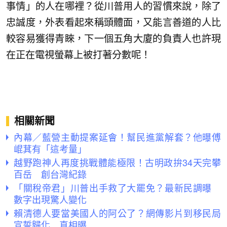
事情」的人在哪裡？從川普用人的習慣來說，除了
忠誠度，外表看起來稱頭體面，又能言善道的人比
較容易獲得青睞，下一個五角大廈的負責人也許現
在正在電視螢幕上被打著分數呢！
相關新聞
內幕／藍營主動提案延會！幫民進黨解套？他曝傅
崐萁有「這考量」
越野跑神人再度挑戰體能極限！古明政拚34天完攀
百岳 創台灣紀錄
「關稅帝君」川普出手救了大罷免？最新民調曝
數字出現驚人變化
賴清德人要當美國人的阿公了？網傳影片到移民局
宣誓歸化 真相曝