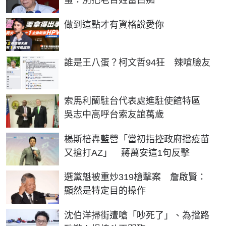
蛋：別把老百姓當白痴
PR
做到這點才有資格說愛你
誰是王八蛋？柯文哲94狂 辣嗆臉友
索馬利蘭駐台代表處進駐使館特區
吳志中高呼台索友誼萬歲
楊斯棓轟藍營「當初指控政府擋疫苗
又搶打AZ」 蔣萬安這1句反擊
選黨魁被重炒319槍擊案 詹啟賢：
顯然是特定目的操作
沈伯洋掃街遭嗆「吵死了」、為擋路