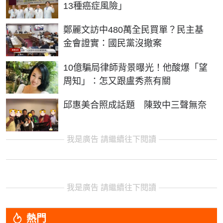
13種癌症風險」
鄭麗文訪中480萬全民買單？民主基
金會證實：國民黨沒撤案
10億騙局律師背景曝光！他酸爆「望
周知」：怎又跟盧秀燕有關
邱惠美合照成話題 陳致中三聲無奈
我是廣告 請繼續往下閱讀
我是廣告 請繼續往下閱讀
熱門