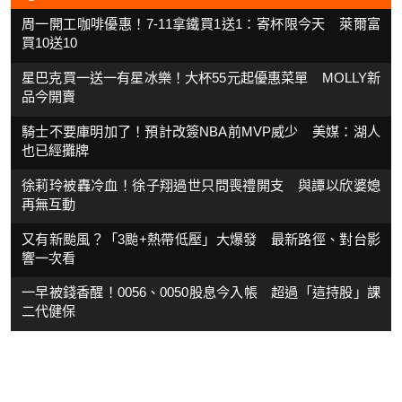
周一開工咖啡優惠！7-11拿鐵買1送1：寄杯限今天 萊爾富
買10送10
星巴克買一送一有星冰樂！大杯55元起優惠菜單 MOLLY新
品今開賣
騎士不要庫明加了！預計改簽NBA前MVP威少 美媒：湖人
也已經攤牌
徐莉玲被轟冷血！徐子翔過世只問喪禮開支 與譚以欣婆媳
再無互動
又有新颱風？「3颱+熱帶低壓」大爆發 最新路徑、對台影
響一次看
一早被錢香醒！0056、0050股息今入帳 超過「這持股」課
二代健保