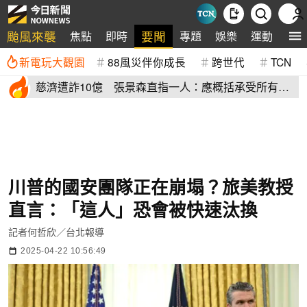
颱風來襲
要聞
焦點
即時
專題
娛樂
運動
全
新電玩大觀園
88風災伴你成長
跨世代
TCN
慈濟遭詐10億 張景森直指一人：應概括承受所有責
任辭職下台
川普的國安團隊正在崩塌？旅美教授
直言：「這人」恐會被快速汰換
記者何哲欣／台北報導
2025-04-22 10:56:49