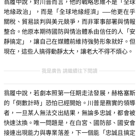
翁履中說，對川普而言，他的戰略思維不是「全球
地緣政治」，而是「全球地緣經濟」──他更在乎
關稅、貿易談判與美元競爭，而非軍事部署與情報
整合。他原本期待國防與情治體系由信任的人「安
靜搞定」，讓自己在媒體前維持強勢形象就好。但
現在，這些人搞得動靜太大，讓老大不得不煩心。
我是廣告 請繼續往下閱讀
翁履中說，若劇本照第一任期走法發展，赫格塞斯
的「倒數計時」恐怕已經開始。川普是務實的領導
者，一旦某人無法交出結果，無論多忠誠，都會被
快速汰換。唯一問題是，在白宮、國防部、國安會
接連出現能力與專業落差，下一個能「忠誠且搞定