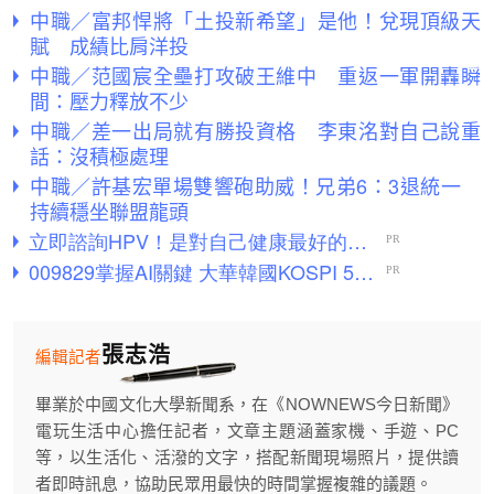
中職／富邦悍將「土投新希望」是他！兌現頂級天
賦 成績比肩洋投
中職／范國宸全壘打攻破王維中 重返一軍開轟瞬
間：壓力釋放不少
中職／差一出局就有勝投資格 李東洺對自己說重
話：沒積極處理
中職／許基宏單場雙響砲助威！兄弟6：3退統一
持續穩坐聯盟龍頭
張志浩
編輯記者
畢業於中國文化大學新聞系，在《NOWNEWS今日新聞》
電玩生活中心擔任記者，文章主題涵蓋家機、手遊、PC
等，以生活化、活潑的文字，搭配新聞現場照片，提供讀
者即時訊息，協助民眾用最快的時間掌握複雜的議題。