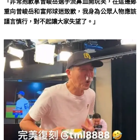
「非常抱歉拿曾峻岳選手流鼻血開玩笑，在這邊鄭
重向曾峻岳和富邦球迷致歉，我身為公眾人物應該
謹言慎行，對不起讓大家失望了。」