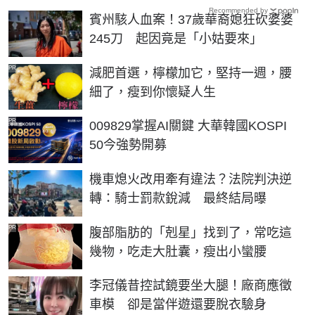
Recommended by
賓州駭人血案！37歲華裔媳狂砍婆婆
245刀 起因竟是「小姑要來」
PR
減肥首選，檸檬加它，堅持一週，腰
細了，瘦到你懷疑人生
PR
009829掌握AI關鍵 大華韓國KOSPI
50今強勢開募
機車熄火改用牽有違法？法院判決逆
轉：騎士罰款銳減 最終結局曝
PR
腹部脂肪的「剋星」找到了，常吃這
幾物，吃走大肚囊，瘦出小蠻腰
李冠儀昔控試鏡要坐大腿！廠商應徵
車模 卻是當伴遊還要脫衣驗身