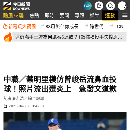
颱風來襲
運動
焦點
即時
要聞
專題
娛樂
全
新電玩大觀園
88風災伴你成長
跨世代
TCN
道奇滿手王牌為何還吞6連敗？1數據揭投手失控原
因 史奈爾成救兵
中職／蔡明里模仿曾峻岳流鼻血投
球！照片流出遭炎上 急發文道歉
記者
張志浩
／綜合報導
2025-04-23 13:42:31