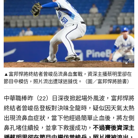
▲富邦悍將終結者曾峻岳流鼻血奮戰，資深主播蔡明里卻在
節目中模仿，照片流出遭球迷撻伐。（圖／富邦悍將臉書）
中華職棒昨（22）日深夜掀起場外風波，富邦悍將
終結者曾峻岳登板對決味全龍時，疑似因天氣太熱
出現流鼻血症狀，當下他經過簡單止血後，將左側
鼻孔堵住續投，並拿下救援成功，
不過賽後資深主
播蔡明里卻在節目中模仿曾峻岳，照片還被流出，