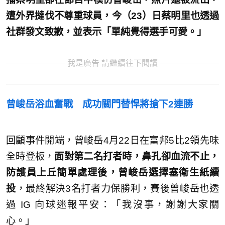
遭外界撻伐不尊重球員，今（23）日蔡明里也透過
社群發文致歉，並表示「單純覺得選手可愛。」
我是廣告 請繼續往下閱讀
曾峻岳浴血奮戰 成功關門替悍將搶下2連勝
回顧事件開端，曾峻岳4月22日在富邦5比2領先味
全時登板，
面對第二名打者時，鼻孔卻血流不止，
防護員上丘簡單處理後，曾峻岳選擇塞衛生紙續
投
，最終解決3名打者力保勝利，賽後曾峻岳也透
過 IG 向球迷報平安：「我沒事，謝謝大家關
心。」