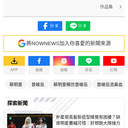
作品集
分享
分享
將NOWNEWS加入你喜愛的新聞來源
APP
追蹤
追蹤
好友
訂閱
蔡明里
曾峻岳
蔡明里模仿曾峻岳
曾峻岳流鼻血
探索新聞
朴星垠長髮新造型睡覺有困擾？缺
席明星賽喊可惜：好想跑大隊接力