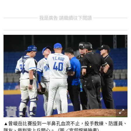
我是廣告 請繼續往下閱讀
▲曾峻岳比賽投到一半鼻孔血流不止，投手教練、防護員、
隊友、裁判皆上丘關心。（圖／富邦悍將臉書）