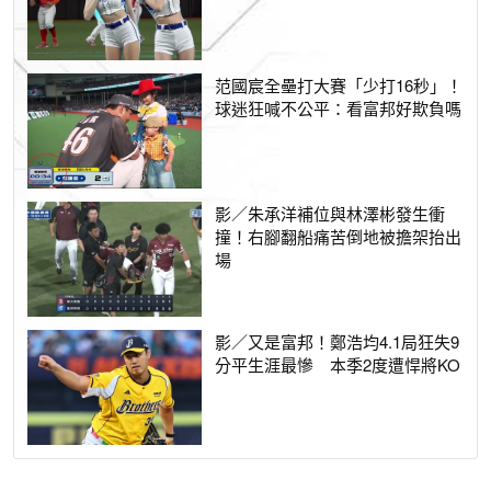
范國宸全壘打大賽「少打16秒」！
球迷狂喊不公平：看富邦好欺負嗎
影／朱承洋補位與林澤彬發生衝
撞！右腳翻船痛苦倒地被擔架抬出
場
影／又是富邦！鄭浩均4.1局狂失9
分平生涯最慘 本季2度遭悍將KO