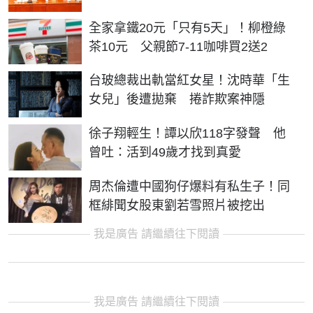
全家拿鐵20元「只有5天」！柳橙綠
茶10元 父親節7-11咖啡買2送2
台玻總裁出軌當紅女星！沈時華「生
女兒」後遭拋棄 捲詐欺案神隱
徐子翔輕生！譚以欣118字發聲 他
曾吐：活到49歲才找到真愛
周杰倫遭中國狗仔爆料有私生子！同
框緋聞女股東劉若雪照片被挖出
我是廣告 請繼續往下閱讀
我是廣告 請繼續往下閱讀