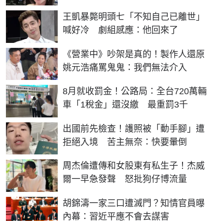
王凱暴斃明頭七「不知自己已離世」
喊好冷 劇組感應：他回來了
《營業中》吵架是真的！製作人還原
姚元浩痛罵鬼鬼：我們無法介入
8月就收罰金！公路局：全台720萬輛
車「1稅金」還沒繳 最重罰3千
出國前先檢查！護照被「動手腳」遭
拒絕入境 苦主無奈：快要暈倒
周杰倫遭傳和女股東有私生子！杰威
爾一早急發聲 怒批狗仔博流量
胡錦濤一家三口遭滅門？知情官員曝
內幕：習近平應不會去謀害