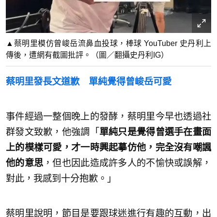
▲蔡明里模仿曾峻岳流鼻血投球，棒球 YouTuber 史丹利上
傳後，遭網有截圖批評。（圖／翻攝史丹利IG）
蔡明里發長文道歉 單純覺得曾峻岳可愛
事件經過一整個晚上的發酵，蔡明里今早也透過社
群發文致歉，他強調「
單純只是覺得曾選手在畫面
上的模樣可愛，才一時興起摹仿他，完全沒有嘲諷
他的意思
，但也因此造成許多人的不愉快或誤解，
對此，我感到十分抱歉。」
蔡明里說明，節目是要跟球迷進行有趣的互動，出