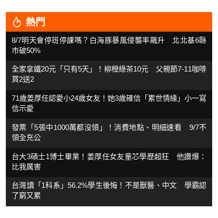
熱門
8/7明天會停班停課嗎？白海豚暴風侵襲率飆升 北北基6縣
市破50%
全家拿鐵20元「只有5天」！柳橙綠茶10元 父親節7-11咖啡
買2送2
71歲姜厚任認愛小24歲女友！她3歲確信「累世情緣」小一寫
信示愛
發票「5張中1000萬都沒領」！消費地點、明細速看 9/7不
領全充公
台大3碩士1博士畢業！姜厚任女友童芯學歷超狂 他讚爆：
比我厲害
台灣讀「1科系」56.2%學生後悔！不是獸醫、中文 學霸認
了窮又累