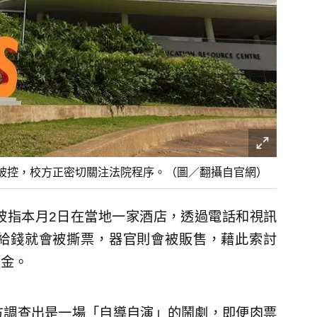
被控，校方正密切關注法院程序。（圖／翻攝自官網）
被指本月2日在當地一家酒店，透過電話和視訊
給錢就會被撕票，器官則會被販售，藉此索討
贖金。
方調查出是一場「自導自演」的鬧劇，即便肉票