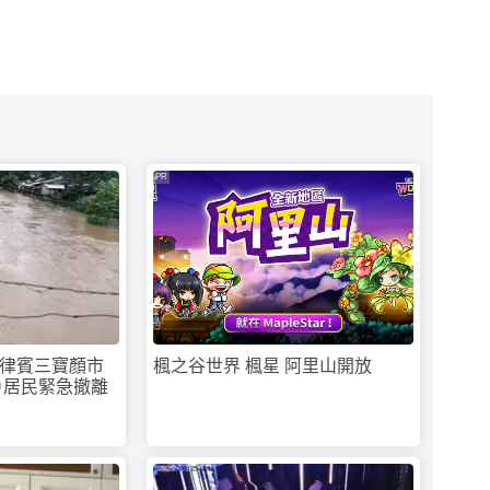
PR
律賓三寶顏市
楓之谷世界 楓星 阿里山開放
戶居民緊急撤離