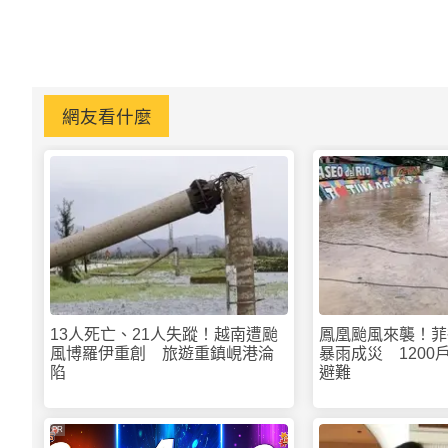
網友看什麼
13人死亡、21人失蹤！越南遭颱
鳳凰颱風來襲！菲
風博羅伊重創 旅遊重鎮峴港淪
暴雨成災 1200
陷
避難
PR