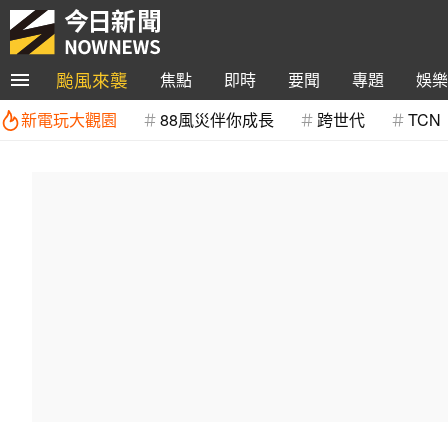
颱風來襲
焦點
即時
要聞
專題
娛樂
新電玩大觀園
88風災伴你成長
跨世代
TCN