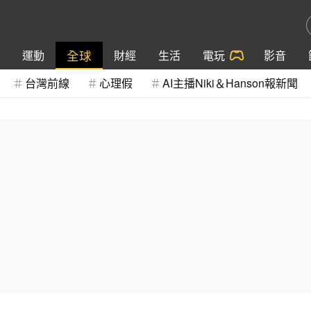
全球
運動
財經
生活
電玩
影音
台灣前線
心理假
AI主播Niki＆Hanson報新聞