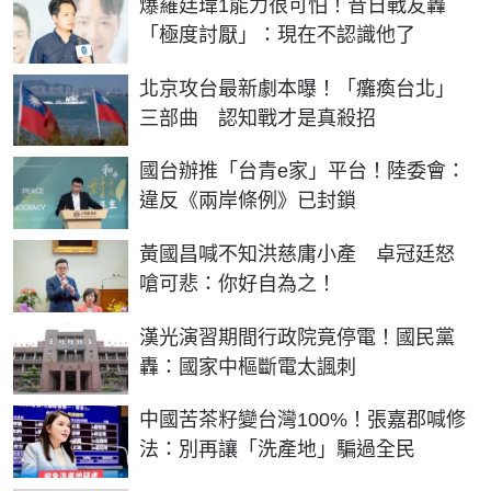
爆羅廷瑋1能力很可怕！昔日戰友轟
「極度討厭」：現在不認識他了
北京攻台最新劇本曝！「癱瘓台北」
三部曲 認知戰才是真殺招
國台辦推「台青e家」平台！陸委會：
違反《兩岸條例》已封鎖
黃國昌喊不知洪慈庸小產 卓冠廷怒
嗆可悲：你好自為之！
漢光演習期間行政院竟停電！國民黨
轟：國家中樞斷電太諷刺
中國苦茶籽變台灣100%！張嘉郡喊修
法：別再讓「洗產地」騙過全民