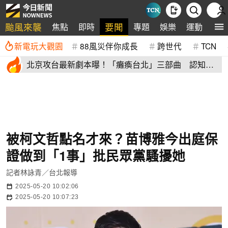
颱風來襲
要聞
焦點
即時
專題
娛樂
運動
全
新電玩大觀園
88風災伴你成長
跨世代
TCN
北京攻台最新劇本曝！「癱瘓台北」三部曲 認知戰
才是真殺招
被柯文哲點名才來？苗博雅今出庭保
證做到「1事」批民眾黨騷擾她
記者林詠青／台北報導
2025-05-20 10:02:06
2025-05-20 10:07:23