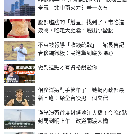
爭議 北中南火力計畫一次看
PR
腹部脂肪的「剋星」找到了，常吃這
幾物，吃走大肚囊，瘦出小蠻腰
不爽被報導「收錢統戰」！館長告記
者慘踢鐵板：民進黨到底多噁心
PR
做到這點才有資格說愛你
佀廣洋遭對手檢舉了！她揭內政部最
新回應：給全台役男一個交代
漢光演習首度封鎖淡江大橋！今晚8點
封閉到明上午 改道關渡大橋