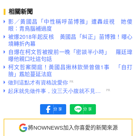
相關新聞
影／黃國昌「中性稱呼苗博雅」遭轟歧視 她傻
眼：青鳥腦補過度
被爆2018年起反核 黃國昌「糾正」苗博雅！曝心
境轉折內幕
自爆在柯文哲被搜前一晚「密談半小時」 羅廷瑋
曝他親口吐這句話
柯文哲案開庭！黃國昌揪林欽榮曾做1事 「自打
臉」尷尬蔓延法庭
分享
分享
將NOWNEWS加入你喜愛的新聞來源