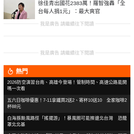
徐佳青出國花2383萬！羅智強轟「全
台每人捐1元」：最大爽官
我是廣告 請繼續往下閱讀
我是廣告 請繼續往下閱讀
熱門
2026防空演習台南、高雄今登場！管制時間、高速公路能開
嗎一次看
五六日咖啡優惠！7-11拿鐵買2送2、寄杯10送10 全家咖啡2
杯88元
白海豚颱風路徑「搖擺游」！暴風圈可能擦邊北台灣 恐籠
罩北北基