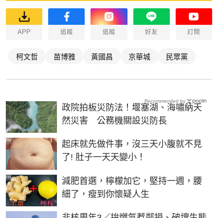
APP
追蹤
追蹤
好友
訂閱
柯文哲
苗博雅
黃國昌
京華城
民眾黨
Recommended by
政院拍板災防法！堰塞湖、海嘯納天
然災害 公務機關設災防長
PR
起床就先做件事，沒三天小腹就不見
了! 肚子一天天變小！
PR
減肥首選，檸檬加它，堅持一週，腰
細了，瘦到你懷疑人生
非核周年3／拚燃氣惹鄰損、破壞生態