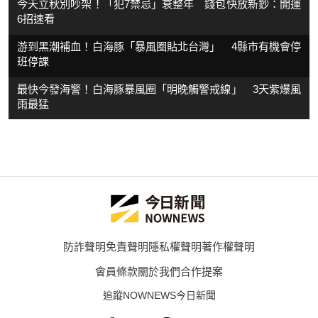
今天立秋別吵架！「犯7禁忌」衰整年 錢包快放新鈔：開運
6招速看
游到黑潮補血！白海豚「暴風圈貼北台灣」 4縣市有機會停
班停課
最快今發海警！白海豚暴風圈「明晚觸警戒線」 3天紫爆風
雨最猛
防詐聲明
免責聲明
隱私權聲明
著作權聲明
會員條款
關於我們
合作提案
追蹤NOWNEWS今日新聞