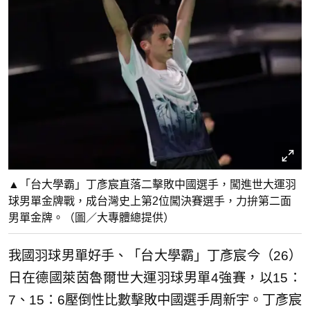
▲「台大學霸」丁彥宸直落二擊敗中國選手，闖進世大運羽
球男單金牌戰，成台灣史上第2位闖決賽選手，力拚第二面
男單金牌。（圖／大專體總提供）
我國羽球男單好手、「台大學霸」丁彥宸今（26）
日在德國萊茵魯爾世大運羽球男單4強賽，以15：
7、15：6壓倒性比數擊敗中國選手周新宇。丁彥宸