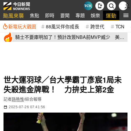
颱風來襲
運動
焦點
即時
要聞
專題
娛樂
全
新電玩大觀園
88風災伴你成長
跨世代
TCN
騎士不要庫明加了！預計改簽NBA前MVP威少 美
媒：湖人也已經攤牌
世大運羽球／台大學霸丁彥宸1局未
失殺進金牌戰！ 力拚史上第2金
記者
路皓惟
/綜合報導
2025-07-26 07:41:56