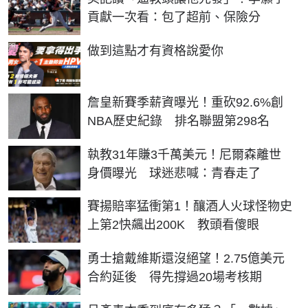
貢獻一次看：包了超前、保險分
PR
做到這點才有資格說愛你
詹皇新賽季薪資曝光！重砍92.6%創
NBA歷史紀錄 排名聯盟第298名
執教31年賺3千萬美元！尼爾森離世
身價曝光 球迷悲喊：青春走了
賽揚賠率猛衝第1！釀酒人火球怪物史
上第2快飆出200K 教頭看傻眼
勇士搶戴維斯還沒絕望！2.75億美元
合約延後 得先撐過20場考核期