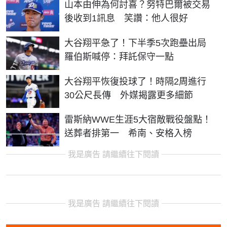
山本由伸為何討喜？努特巴爾被交易
後收到1訊息 笑讚：他人很好
大谷翔平急了！下半季5次跑壘出局
羅伯斯喊停：拜託保守一點
大谷翔平恢復投球了！時隔2周進行
30公尺長傳 外媒揭露更多細節
雷斯納WWE生涯5大宿敵戰役盤點！
送葬者排第一 希南、安格入榜
我是廣告 請繼續往下閱讀
我是廣告 請繼續往下閱讀