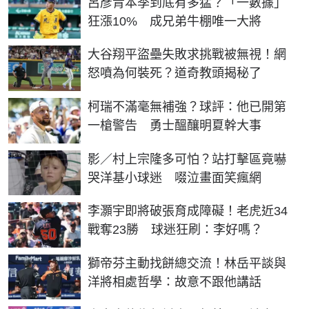
呂彥青本季到底有多猛？「一數據」
狂漲10% 成兄弟牛棚唯一大將
大谷翔平盜壘失敗求挑戰被無視！網
怒噴為何裝死？道奇教頭揭秘了
柯瑞不滿毫無補強？球評：他已開第
一槍警告 勇士醞釀明夏幹大事
影／村上宗隆多可怕？站打擊區竟嚇
哭洋基小球迷 啜泣畫面笑瘋網
李灝宇即將破張育成障礙！老虎近34
戰奪23勝 球迷狂刷：李好嗎？
獅帝芬主動找餅總交流！林岳平談與
洋將相處哲學：故意不跟他講話