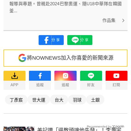
報導與專題。曾親赴2024巴黎奧運、隨U18中華隊在韓國
釜...
作品集
分享
分享
將NOWNEWS加入你喜愛的新聞來源
APP
追蹤
追蹤
好友
訂閱
丁彥宸
世大運
台大
羽球
土銀
Recommended by
美記讚「逼教頭讓他先發」！李灝宇