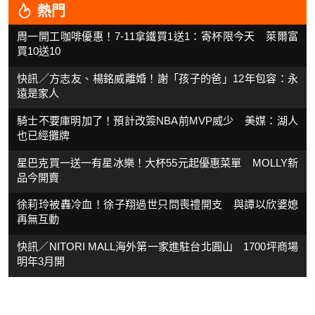
熱門
周一開工咖啡優惠！7-11拿鐵買1送1：寄杯限今天 萊爾富
買10送10
快訊／方志友、楊銘威離婚！謝「孩子的爸」12年包容：永
遠是家人
騎士不要庫明加了！預計改簽NBA前MVP威少 美媒：湖人
也已經攤牌
星巴克買一送一有星冰樂！大杯55元起優惠菜單 MOLLY新
品今開賣
徐莉玲被轟冷血！徐子翔過世只問喪禮開支 與譚以欣婆媳
再無互動
快訊／NITORI MALL海外第一家進駐台北圓山 1700坪商場
明年3月開