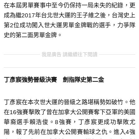
在本屆男單賽事中至今仍保持一局未失的紀錄，更
成為繼2017年台北世大運的王子維之後，台灣史上
第2位成功闖入世大運男單金牌戰的選手，力爭隊
史的第二面男單金牌。
我是廣告 請繼續往下閱讀
丁彥宸
強勢晉級決賽 劍指隊史第二金
丁彥宸在本次世大運的晉級之路堪稱勢如破竹。他
在16強賽擊敗了曾在加拿大公開賽奪下亞軍的美國
華裔選手賴浩俊。8強賽，丁彥宸更成功擊敗尤
陽，報了先前在加拿大公開賽輸球之仇。進入4強