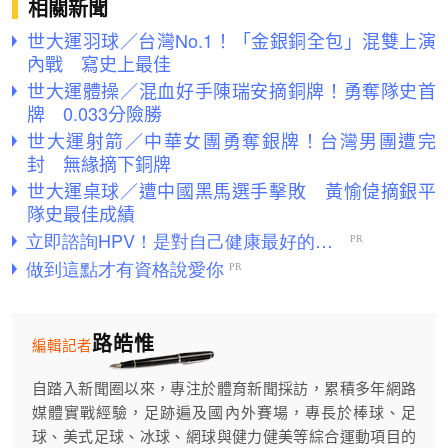
相關新聞
世大運羽球／台灣No.1！「金銀銅全包」混雙上演
內戰 寫史上最佳
世大運體操／混血好手陳瑞安摘銅牌！勇奪隊史首
牌 0.033分險勝
世大運射箭／中華女團勇奪銀牌！台灣男團遭完
封 無緣摘下銅牌
世大運桌球／遭中國黑馬選手擊敗 黃愉偼摘銀平
隊史最佳成績
路皓惟
編輯記者
自踏入新聞圈以來，專注於體育新聞採訪，累積多年網路
媒體實戰經驗，足跡遍及國內外賽場，專長於棒球、足
球、美式足球、冰球、網球與健力健美等綜合運動項目的