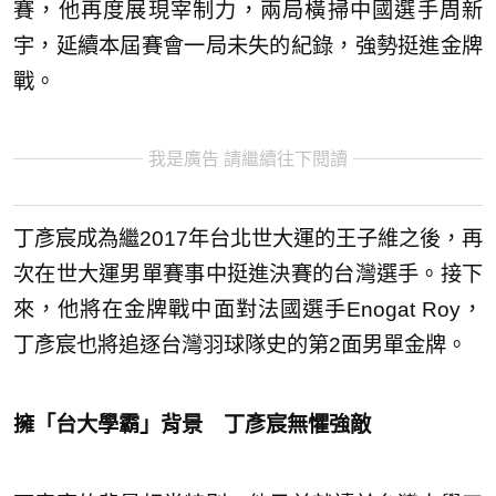
賽，他再度展現宰制力，兩局橫掃中國選手周新
宇，延續本屆賽會一局未失的紀錄，強勢挺進金牌
戰。
我是廣告 請繼續往下閱讀
丁彥宸成為繼2017年台北世大運的王子維之後，再
次在世大運男單賽事中挺進決賽的台灣選手。接下
來，他將在金牌戰中面對法國選手Enogat Roy，
丁彥宸也將追逐台灣羽球隊史的第2面男單金牌。
擁「台大學霸」背景 丁彥宸無懼強敵