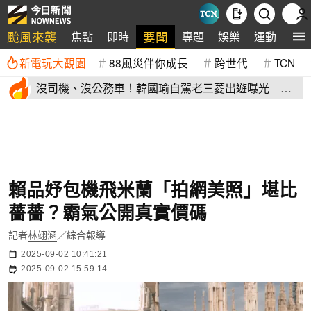
颱風來襲
要聞
焦點
即時
專題
娛樂
運動
全
新電玩大觀園
88風災伴你成長
跨世代
TCN
沒司機、沒公務車！韓國瑜自駕老三菱出遊曝光 私
下模樣掀熱議
賴品妤包機飛米蘭「拍網美照」堪比
薔薔？霸氣公開真實價碼
記者
林翊涵
／綜合報導
2025-09-02 10:41:21
2025-09-02 15:59:14