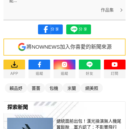
能...
作品集
分享
分享
將NOWNEWS加入你喜愛的新聞來源
APP
追蹤
追蹤
好友
訂閱
賴品妤
薔薔
包機
米蘭
網美照
探索新聞
總統面前出包！漢光操演無人機尾
翼鬆脫 軍方認了：不影響飛行