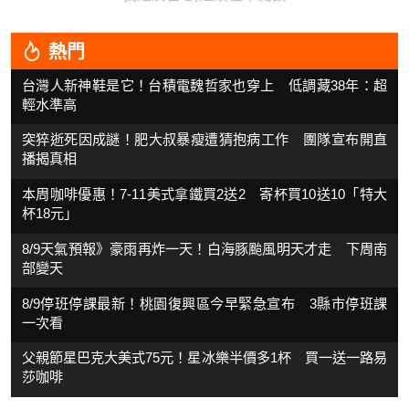
熱門
台灣人新神鞋是它！台積電魏哲家也穿上 低調藏38年：超
輕水準高
突猝逝死因成謎！肥大叔暴瘦遭猜抱病工作 團隊宣布開直
播揭真相
本周咖啡優惠！7-11美式拿鐵買2送2 寄杯買10送10「特大
杯18元」
8/9天氣預報》豪雨再炸一天！白海豚颱風明天才走 下周南
部變天
8/9停班停課最新！桃園復興區今早緊急宣布 3縣市停班課
一次看
父親節星巴克大美式75元！星冰樂半價多1杯 買一送一路易
莎咖啡