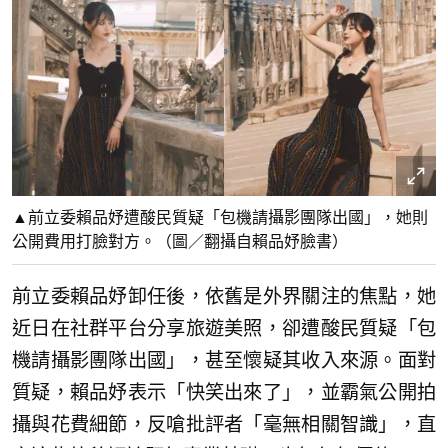
▲前立委賴品妤遭酸民質疑「包機請攝影團隊出國」，她則
公開費用打臉對方。（圖／翻攝自賴品妤臉書）
前立委賴品妤卸任後，依舊是外界關注的焦點，她
近日在社群平台分享旅遊美照，卻遭酸民質疑「包
機請攝影團隊出國」，甚至懷疑其收入來源。面對
質疑，賴品妤表示「快笑出來了」，並霸氣公開拍
攝與花費細節，反嗆批評者「毫無相關智識」，直