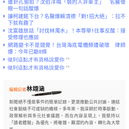
遭針孔偷拍？沈伯洋喊「裝的人非車主」 名醫傻
眼一句話酸爆
讓柯建銘下台？名醫爆賴清德「剩1招大絕」：拉不
下就有趣了
沈富雄放話「討伐林濁水」！本尊舉1往事反酸：接
受修理也應該
網路變卡不是錯覺！台灣海底電纜頻遭破壞 律師
爆：今年已斷8條
林翊涵
編輯記者
新聞絕不僅是事件的簡單記錄，更是推動公共討論、連結
社會脈絡不可或缺的橋樑。多年來，我深耕於時事脈動、
政策解析與多元社會議題，而在內容呈現上，我堅持以
「讀者體驗」為優先，將複雜、艱澀的內容，轉化為大眾