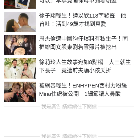
可以」本尊竟開保母車到場朝聖
徐子翔輕生！譚以欣118字發聲 他
曾吐：活到49歲才找到真愛
周杰倫遭中國狗仔爆料有私生子！同
框緋聞女股東劉若雪照片被挖出
徐莉玲人生故事宛如8點檔！大三就生
下長子 竟遭前夫騙小孩夭折
被網暴輕生！ENHYPEN西村力粉絲
Mina住處被公開 1細節讓人鼻酸
我是廣告 請繼續往下閱讀
我是廣告 請繼續往下閱讀