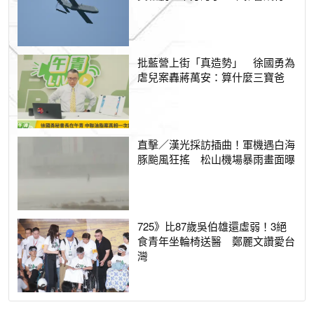
批藍營上街「真造勢」 徐國勇為
虐兒案轟蔣萬安：算什麼三寶爸
直擊／漢光採訪插曲！軍機遇白海
豚颱風狂搖 松山機場暴雨畫面曝
725》比87歲吳伯雄還虛弱！3絕
食青年坐輪椅送醫 鄭麗文讚愛台
灣