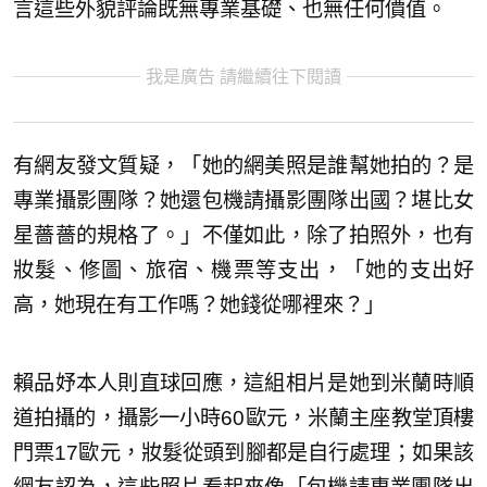
言這些外貌評論既無專業基礎、也無任何價值。
我是廣告 請繼續往下閱讀
有網友發文質疑，「她的網美照是誰幫她拍的？是
專業攝影團隊？她還包機請攝影團隊出國？堪比女
星薔薔的規格了。」不僅如此，除了拍照外，也有
妝髮、修圖、旅宿、機票等支出，「她的支出好
高，她現在有工作嗎？她錢從哪裡來？」
賴品妤本人則直球回應，這組相片是她到米蘭時順
道拍攝的，攝影一小時60歐元，米蘭主座教堂頂樓
門票17歐元，妝髮從頭到腳都是自行處理；如果該