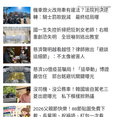
Recommended by
機車熄火改用牽有違法？法院判決逆
轉：騎士罰款銳減 最終結局曝
國一生失控折掃把狂刺女老師！右眼
重創恐失明 全班嚇到逃出教室
慈濟聲明越看越怪？律師揪出「避談
這細節」：不太像被害人
慈濟10億疫苗騙局！「這舉動」博證
嚴信任 郭台銘避坑關鍵曝光
沒司機、沒公務車！韓國瑜自駕老三
菱出遊曝光 私下模樣掀熱議
2026父親節快樂！88節貼圖免費下
載、長輩圖、祝福語、紅包一次看