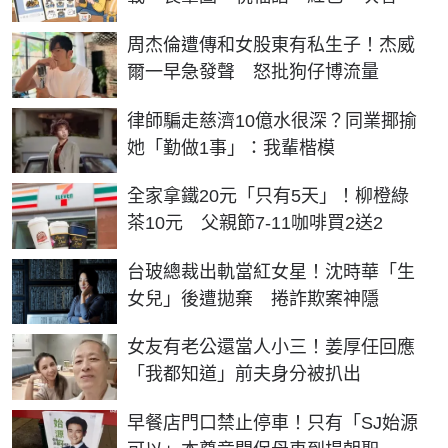
周杰倫遭傳和女股東有私生子！杰威
爾一早急發聲 怒批狗仔博流量
律師騙走慈濟10億水很深？同業揶揄
她「勤做1事」：我輩楷模
全家拿鐵20元「只有5天」！柳橙綠
茶10元 父親節7-11咖啡買2送2
台玻總裁出軌當紅女星！沈時華「生
女兒」後遭拋棄 捲詐欺案神隱
女友有老公還當人小三！姜厚任回應
「我都知道」前夫身分被扒出
早餐店門口禁止停車！只有「SJ始源