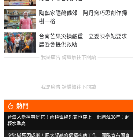
陶藝家隱藏偏郊 阿丹窯巧思創作獨
樹一格
台南芒果災損嚴重 立委陳亭妃要求
農委會提供救助
我是廣告 請繼續往下閱讀
我是廣告 請繼續往下閱讀
熱門
台灣人新神鞋是它！台積電魏哲家也穿上 低調藏38年：超
輕水準高
突猝逝死因成謎！肥大叔暴瘦遭猜抱病工作 團隊宣布開直