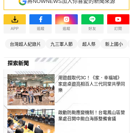
將NOWNEWS加入你喜愛的新聞來源
APP
追蹤
追蹤
好友
訂閱
台灣超人紀錄片
九三軍人節
超人祭
新上國小
探索新聞
用遊戲取代3C！《家．幸福城》
家庭桌遊亮相百人三代同堂共學同
樂
啟動防颱應變機制！台電鳳山區營
業處召開中颱白海豚整備會議