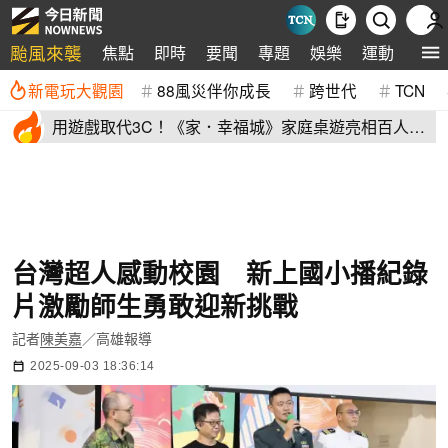
颱風來襲
焦點
即時
要聞
專題
娛樂
運動
全球
新電玩大觀園
88風災伴你成長
跨世代
TCN
用遊戲取代3C！《家．幸福城》家庭桌遊亮相百人三
代同堂共學同樂
台灣超人感動校園 新上國小播紀錄
片激勵師生勇敢迎新挑戰
記者
陳美嘉
／高雄報導
2025-09-03 18:36:14