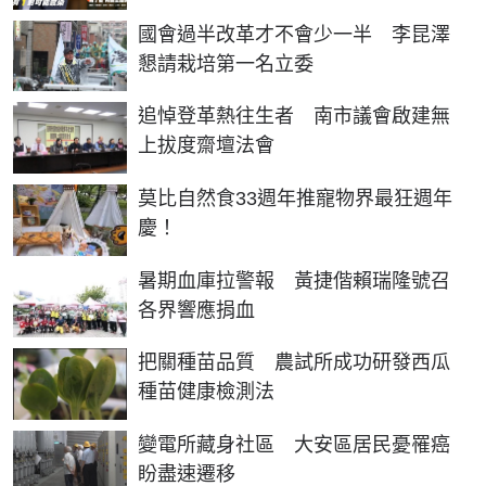
國會過半改革才不會少一半 李昆澤
懇請栽培第一名立委
追悼登革熱往生者 南市議會啟建無
上拔度齋壇法會
莫比自然食33週年推寵物界最狂週年
慶！
暑期血庫拉警報 黃捷偕賴瑞隆號召
各界響應捐血
把關種苗品質 農試所成功研發西瓜
種苗健康檢測法
變電所藏身社區 大安區居民憂罹癌
盼盡速遷移