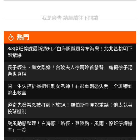
我是廣告 請繼續往下閱讀
熱門
8/8停班停課最新通知／白海豚颱風發布海警！北北基桃明下
到紫爆
長子輕生、繼女離婚！台玻夫人徐莉玲首發聲 痛揭徐子翔
逝世真相
國一生失控折掃把狂刺女老師！右眼重創恐失明 全班嚇到
逃出教室
道奇先發希恩被打到下放3A！羅伯斯罕見說重話：他太執著
投球機制
颱風動態整理！白海豚「路徑、登陸點、風雨、停班停課機
率」一覽