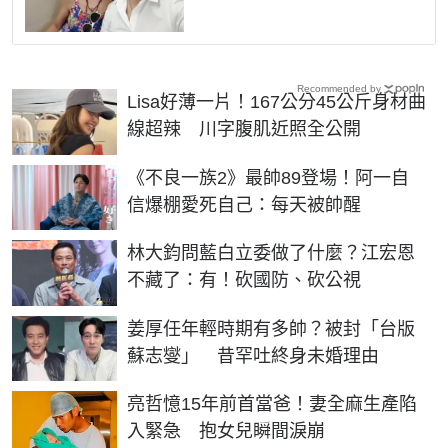
Recommended by
Lisa好薄一片！167公分45公斤身材曲
線超辣 川字腹肌近照全公開
《不良一族2》最帥89登場！阿一自
信爆棚愛死自己：每天被帥醒
林大鈞問藍白立委做了什麼？江宏恩
不藏了：有！砍國防、砍公視
姜厚任年輕時期有多帥？被封「台版
蘇志燮」 昔罕吐終身未婚理由
亮哲憶15年前首當爸！妻全麻生產陷
入緊急 抱女兒瞬間淚崩