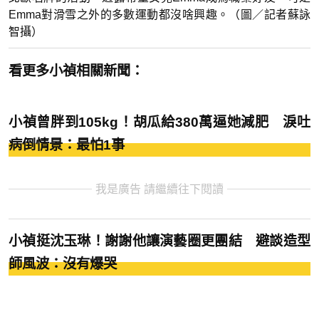
Emma對滑雪之外的多數運動都沒啥興趣。（圖／記者蘇詠
智攝）
看更多小禎相關新聞：
小禎曾胖到105kg！胡瓜給380萬逼她減肥 淚吐
病倒情景：最怕1事
我是廣告 請繼續往下閱讀
小禎挺沈玉琳！謝謝他讓演藝圈更團結 避談造型
師風波：沒有爆哭