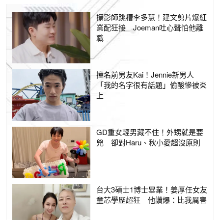
攝影師跳槽李多慧！建文剪片爆紅
業配狂接 Joeman吐心聲怕他離
職
撞名前男友Kai！Jennie新男人
「我的名字很有話題」偷酸慘被炎
上
GD重女輕男藏不住！外甥就是要
兇 卻對Haru、秋小愛超沒原則
台大3碩士1博士畢業！姜厚任女友
童芯學歷超狂 他讚爆：比我厲害