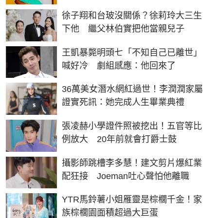
徐子翔和台玻沒關係？徐莉玲大三生
下他 繼父林伯實把他當親兒子
王凱暴斃明頭七「不知自己已離世」
喊好冷 劇組感應：他回來了
36萬美女潛水網紅過世！李潤潤家屬
證實死訊：她完成人生畢業典禮
張凌赫小學證件照被挖出！五官等比
例放大 20年前就會打爵士鼓
攝影師跳槽李多慧！建文剪片爆紅業
配狂接 Joeman吐心聲怕他離職
YTR馬鈴薯小姐雁靈是棕櫚千金！家
族棕櫚園面積超過大巨蛋