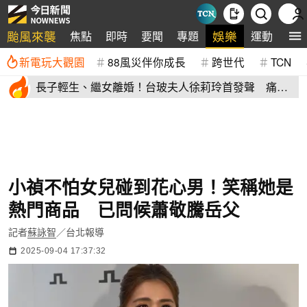
颱風來襲
娛樂
焦點
即時
要聞
專題
運動
全
新電玩大觀園
88風災伴你成長
跨世代
TCN
長子輕生、繼女離婚！台玻夫人徐莉玲首發聲 痛揭
徐子翔逝世真相
小禎不怕女兒碰到花心男！笑稱她是
熱門商品 已問候蕭敬騰岳父
記者
蘇詠智
／台北報導
2025-09-04 17:37:32