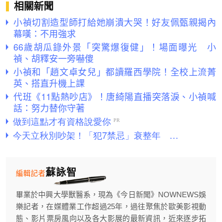
相關新聞
小禎切割造型師打給她崩潰大哭！好友佩甄親揭內
幕嘆：不用強求
66歲胡瓜錄外景「突驚爆復健」！場面曝光 小
禎、胡釋安一旁嚇傻
小禎和「趙文卓女兒」都讀羅西學院！全校上流菁
英、搭直升機上課
代班《11點熱吵店》！唐綺陽直播突落淚、小禎喊
話：努力替你守著
蘇詠智
編輯記者
畢業於中興大學獸醫系，現為《今日新聞》NOWNEWS娛
樂記者，在媒體業工作超過25年，過往聚焦於歐美影視動
態、影片票房風向以及各大影展的最新資訊，近來逐步拓