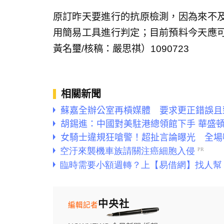
原訂昨天要進行的抗原檢測，因為來不
用簡易工具進行判定；目前預料今天應
黃名璽/核稿：嚴思祺）1090723
相關新聞
蘇嘉全辦公室再槓媒體 要求更正錯誤且
胡錫進：中國對美駐港總領館下手 華盛
女騎士違規狂嗆警！超扯言論曝光 全場
中央社
編輯記者