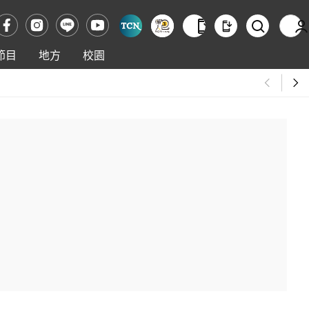
節目
地方
校園