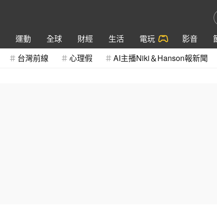
運動
全球
財經
生活
電玩
影音
台灣前線
心理假
AI主播Niki＆Hanson報新聞