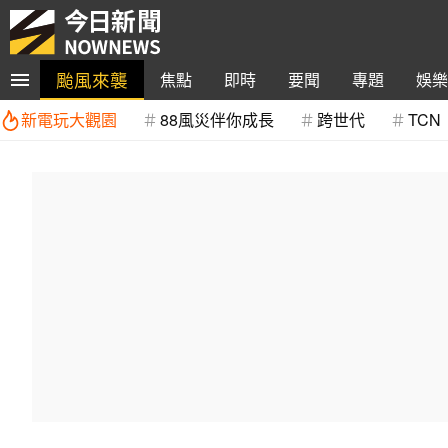
颱風來襲
焦點
即時
要聞
專題
娛樂
新電玩大觀園
88風災伴你成長
跨世代
TCN