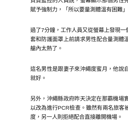
負責監控的人員說，螢幕顯示那個男性
賦予強制力，「所以要量測體溫有困難」
過了7分鐘，工作人員又從螢幕上發現一
套和防護面罩上前請求男性配合量測體溫
艙內太熱了。
這名男性是跟妻子來沖繩度蜜月，他說
就好。
另外，沖繩縣政府昨天決定在那霸機場
以改為進行PCR檢查。雖然有兩名旅客被
度，另一人則拒絕配合直接離開機場。