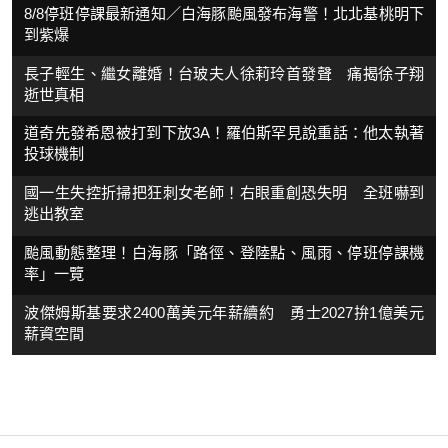
8/8停班停課最新通知／白海豚颱風發布海警！北北基桃明下
到紫爆
長子輕生、繼女離婚！台玻夫人徐莉玲首發聲 痛揭徐子翔
逝世真相
道奇先發希恩被打到下放3A！羅伯斯罕見說重話：他太執著
投球機制
國一生失控折掃把狂刺女老師！右眼重創恐失明 全班嚇到
逃出教室
颱風動態整理！白海豚「路徑、登陸點、風雨、停班停課機
率」一覽
波傑姆斯基要求2400萬美元年薪續約 勇士2027拚1億美元
薪資空間