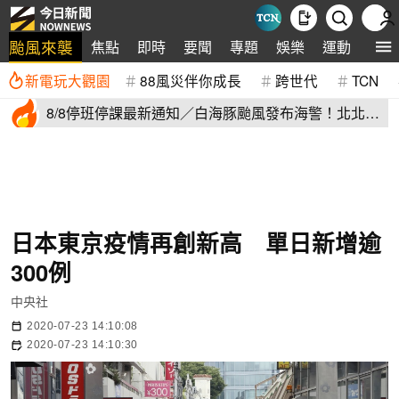
颱風來襲
焦點
即時
要聞
專題
娛樂
運動
全球
新電玩大觀園
88風災伴你成長
跨世代
TCN
8/8停班停課最新通知／白海豚颱風發布海警！北北基
桃明下到紫爆
日本東京疫情再創新高 單日新增逾
300例
中央社
2020-07-23 14:10:08
2020-07-23 14:10:30