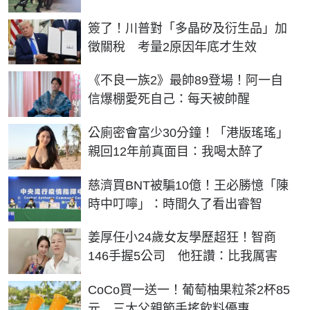
簽了！川普對「多晶矽及衍生品」加
徵關稅 考量2原因年底才生效
《不良一族2》最帥89登場！阿一自
信爆棚愛死自己：每天被帥醒
公廁密會富少30分鐘！「港版瑤瑤」
親回12年前真面目：我喝太醉了
慈濟買BNT被騙10億！王必勝憶「陳
時中叮嚀」：時間久了看出睿智
姜厚任小24歲女友學歷超狂！智商
146手握5公司 他狂讚：比我厲害
CoCo買一送一！葡萄柚果粒茶2杯85
元 三大父親節手搖飲料優惠