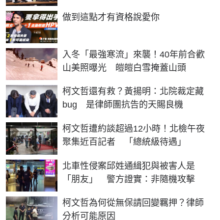
PR
做到這點才有資格說愛你
入冬「最強寒流」來襲！40年前合歡
山美照曝光 皚皚白雪掩蓋山頭
柯文哲還有救？黃揚明：北院裁定藏
bug 是律師團抗告的天賜良機
柯文哲遭約談超過12小時！北檢午夜
聚集近百記者 「總統級待遇」
北車性侵案邱姓通緝犯與被害人是
「朋友」 警方證實：非隨機攻擊
柯文哲為何從無保請回變羈押？律師
分析可能原因