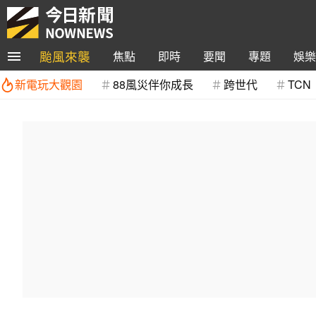
颱風來襲
焦點
即時
要聞
專題
娛樂
新電玩大觀園
88風災伴你成長
跨世代
TCN