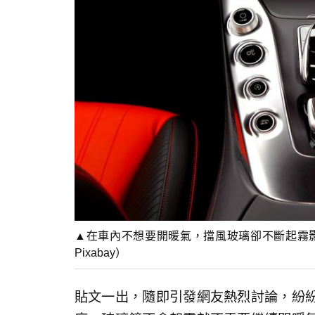
▲在車內不想要開暖氣，擋風玻璃卻不斷起霧
Pixabay）
貼文一出，隨即引發網友熱烈討論，紛