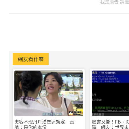
我是廣告 請
網友看什麼
奧客不理丹丹漢堡這規定 直
臉書又掛！FB、I
嗆：是你的本份
障 網友：世界末