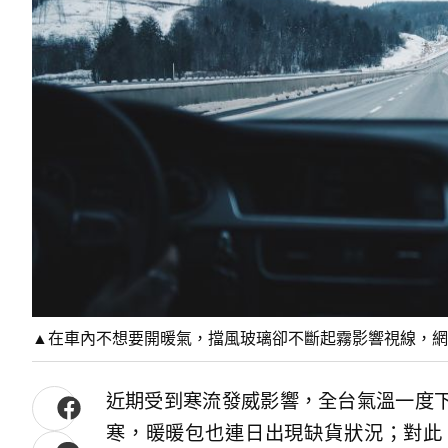
▲在車內不想要開暖氣，擋風玻璃卻不斷起霧影響視線，網友
近期受到寒流發威影響，全台氣溫一度
寒，暖暖包也連日出現缺貨狀況；對此