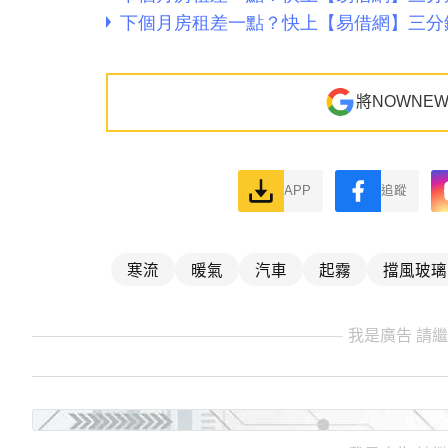
將NOWNE
APP
追蹤
寒流
暖氣
汽車
起霧
擋風玻璃
我是廣告 請