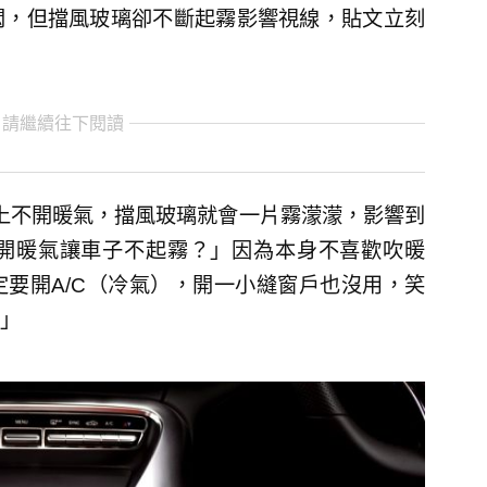
悶，但擋風玻璃卻不斷起霧影響視線，貼文立刻
 請繼續往下閱讀
上不開暖氣，擋風玻璃就會一片霧濛濛，影響到
開暖氣讓車子不起霧？」因為本身不喜歡吹暖
要開A/C（冷氣），開一小縫窗戶也沒用，笑
」