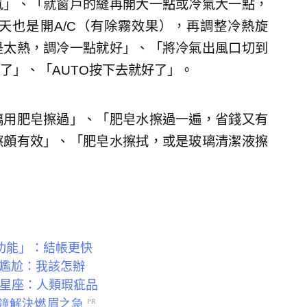
氣」、「就窗戶的縫再開大一點或冷氣大一點，
天也是開A/C（有除霧效果），再調整冷熱旋
是太熱，調冷一點就好」、「將冷氣出風口切到
了」、「AUTO按下去就好了」。
璃用肥皂擦過」、「肥皂水擦過一遍，省錢又有
擦頗有效」、「肥皂水擦拭，或是玻璃清潔液擦
功能」：結帳更快
妻尷尬：我該怎辦
3星座：人類瑕疵品