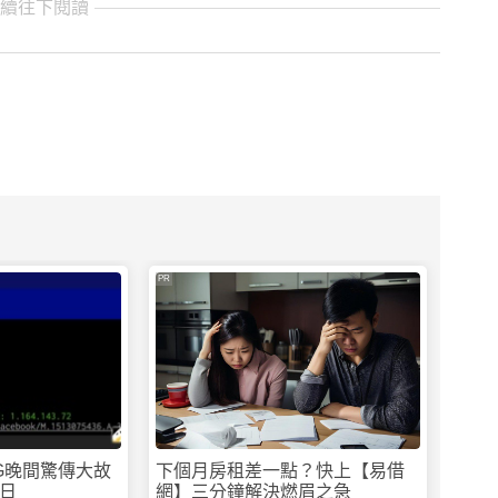
繼續往下閱讀
PR
G晚間驚傳大故
下個月房租差一點？快上【易借
日
網】三分鐘解決燃眉之急