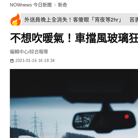
NOWnews 今日新聞
新奇
外送員晚上全消失！客傻眼「宵夜等2hr」 苦
不想吹暖氣！車擋風玻璃
編輯中心/綜合報導
2021-01-16 16:18:34