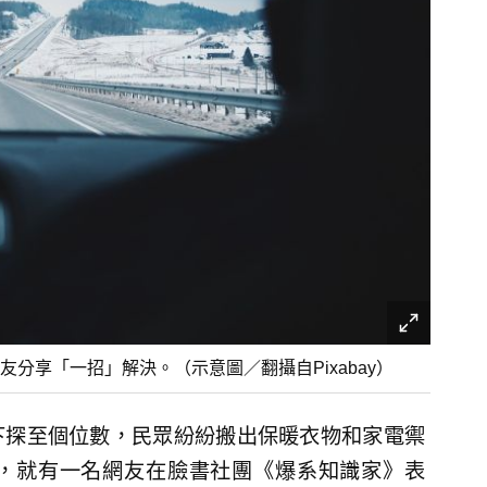
分享「一招」解決。（示意圖／翻攝自Pixabay）
下探至個位數，民眾紛紛搬出保暖衣物和家電禦
，就有一名網友在臉書社團《爆系知識家》表