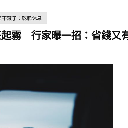
衷不藏了：乾脆休息
狂起霧 行家曝一招：省錢又