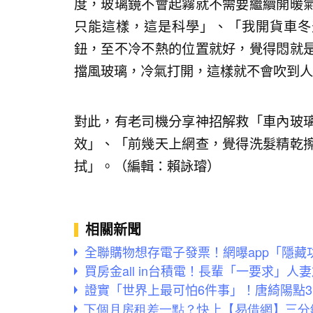
度，玻璃鏡不會起霧就不需要繼續開暖
只能這樣，這是科學」、「我開貨車冬
鈕，至不冷不熱的位置就好，覺得悶就
擋風玻璃，冷氣打開，這樣就不會吹到人
對此，有老司機分享神招解救「車內玻
效」、「前幾天上網查，覺得洗髮精乾
拭」。（編輯：賴詠璿）
相關新聞
全聯購物想存電子發票！網曝app「隱藏
買房金all in台積電！長輩「一要求」人
證實「世界上最可怕6件事」！唐綺陽點