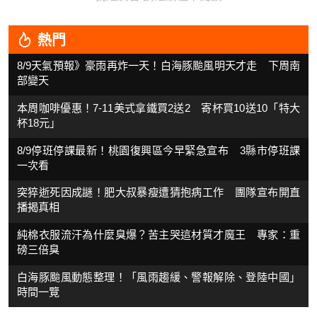
熱門
8/9天氣預報》豪雨再炸一天！白海豚颱風明天才走 下周南
部變天
本周咖啡優惠！7-11美式拿鐵買2送2 寄杯買10送10「特大
杯18元」
8/9停班停課最新！桃園復興區今早緊急宣布 3縣市停班課
一次看
突猝逝死因成謎！肥大叔暴瘦遭猜抱病工作 團隊宣布開直
播揭真相
純棉衣服流汗為什麼臭爆？苦主哭這材質才魔王 專家：重
磅三倍臭
白海豚颱風動態整理！「風雨趨緩、警報解除、登陸中國」
時間一覽