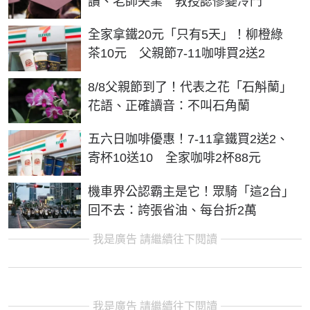
讀、老師失業 教授認慘變冷門
全家拿鐵20元「只有5天」！柳橙綠
茶10元 父親節7-11咖啡買2送2
8/8父親節到了！代表之花「石斛蘭」
花語、正確讀音：不叫石角蘭
五六日咖啡優惠！7-11拿鐵買2送2、
寄杯10送10 全家咖啡2杯88元
機車界公認霸主是它！眾騎「這2台」
回不去：誇張省油、每台折2萬
我是廣告 請繼續往下閱讀
我是廣告 請繼續往下閱讀