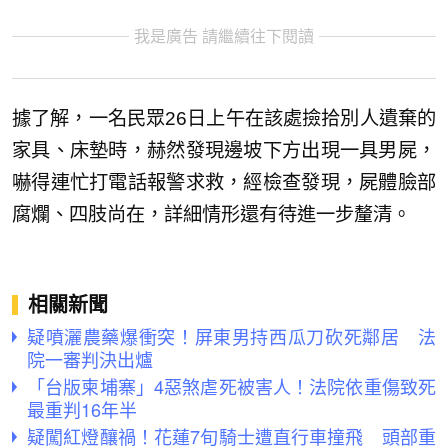
我是廣告 請繼續往下閱讀
據了解，一名民眾26日上午在該處撿拾別人遺棄的
家具、床墊時，赫然發現邊坡下方出現一具男屍，
嚇得連忙打電話報警求救，經檢查發現，屍體臉部
腐爛、四肢尚在，詳細情形還有待進一步釐清。
相關新聞
疑噴灑農藥爆衝突！屏東男持西瓜刀砍死鄰居 法
院一審判決出爐
「台版柬埔寨」4惡煞虐死被害人！法院依重傷致死
最重判16年半
疑闖紅燈釀禍！花蓮7旬騎士遭直行車撞飛 頭部重