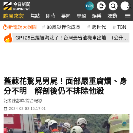
颱風來襲
焦點
即時
要聞
專題
娛樂
運動
全球
新電玩大觀園
88風災伴你成長
跨世代
TCN
GP125已經被淘汰了！台灣最省油機車出爐 1公升油
「猛騎65公里」
舊蘇花驚見男屍！面部嚴重腐爛、身
分不明 解剖後仍不排除他殺
記者陳苾暐/綜合報導
2024-02-02 15:17:01