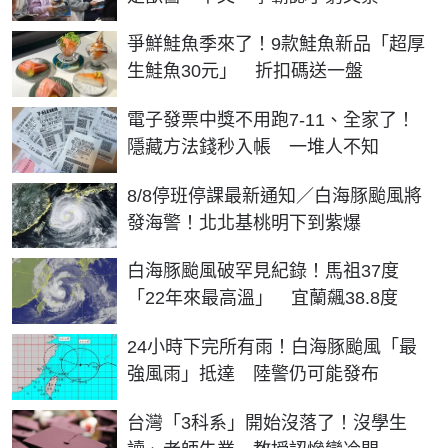
爭鮮鮭魚季來了！9款鮭魚新品「超厚
生鮭魚30元」 折扣碼送一盤
電子發票中獎不用跑7-11、全家了！
隱藏方法錢秒入帳 一堆人不知
8/8停班停課最新通知／白海豚颱風將
發海警！北北基桃明下到紫爆
白海豚颱風破罕見紀錄！馬祖37度
「22年來最高溫」 宜蘭飆38.8度
24小時下完所有雨！白海豚颱風「最
強風雨」抵達 陸警仍可能發布
台灣「3科系」開始沒落了！沒學生