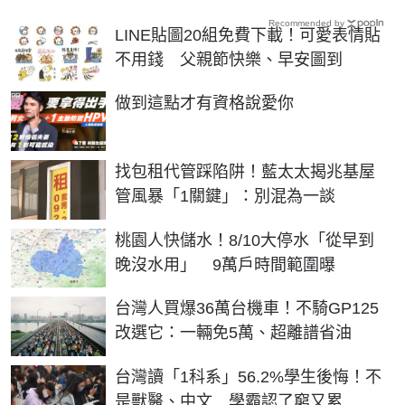
Recommended by
LINE貼圖20組免費下載！可愛表情貼
不用錢 父親節快樂、早安圖到
PR
做到這點才有資格說愛你
找包租代管踩陷阱！藍太太揭兆基屋
管風暴「1關鍵」：別混為一談
桃園人快儲水！8/10大停水「從早到
晚沒水用」 9萬戶時間範圍曝
台灣人買爆36萬台機車！不騎GP125
改選它：一輛免5萬、超離譜省油
台灣讀「1科系」56.2%學生後悔！不
是獸醫、中文 學霸認了窮又累