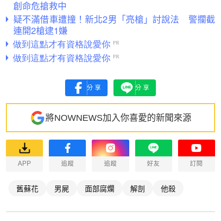
創命危搶救中
疑不滿借車遭撞！新北2男「亮槍」討說法 警攔截
連開2槍逮1嫌
分享
分享
將NOWNEWS加入你喜愛的新聞來源
APP
追蹤
追蹤
好友
訂閱
舊蘇花
男屍
面部腐爛
解剖
他殺