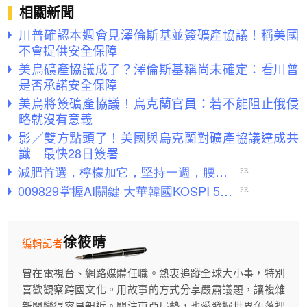
相關新聞
川普確認本週會見澤倫斯基並簽礦產協議！稱美國
不會提供安全保障
美烏礦產協議成了？澤倫斯基稱尚未確定：看川普
是否承諾安全保障
美烏將簽礦產協議！烏克蘭官員：若不能阻止俄侵
略就沒有意義
影／雙方點頭了！美國與烏克蘭對礦產協議達成共
識 最快28日簽署
徐筱晴
編輯記者
曾在電視台、網路媒體任職。熱衷追蹤全球大小事，特別
喜歡觀察跨國文化。用故事的方式分享嚴肅議題，讓複雜
新聞變得容易親近。關注東亞局勢，也愛發掘世界角落裡