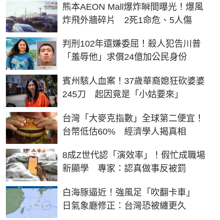
熊本AEON Mall爆炸瞬間曝光！爆風
炸飛外牆碎片 2死1命危、5人傷
判刑102年還嫌委屈！殺人犯告川普
「羞辱他」求償24億加公民身份
賓州駭人血案！37歲華裔媳狂砍婆婆
245刀 起因竟是「小姑要來」
台灣「大麥克指數」全球第二便宜！
台幣低估60% 經濟學人揭真相
8成Z世代認「演效率」！假忙成職場
新顯學 專家：認真做事反被罰
白海豚逼近！強風足「吹翻卡車」
日氣象廳修正：台灣恐被纏更久