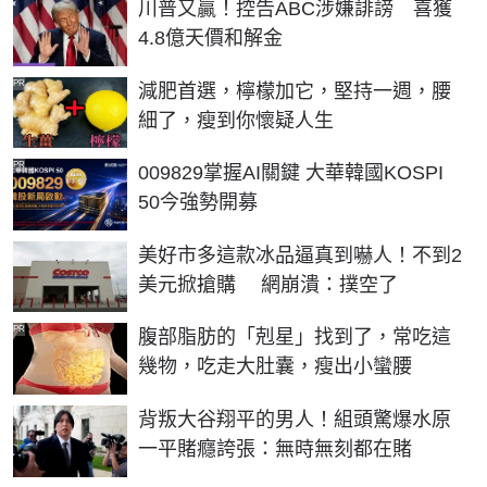
川普又贏！控告ABC涉嫌誹謗 喜獲
4.8億天價和解金
PR
減肥首選，檸檬加它，堅持一週，腰
細了，瘦到你懷疑人生
PR
009829掌握AI關鍵 大華韓國KOSPI
50今強勢開募
美好市多這款冰品逼真到嚇人！不到2
美元掀搶購 網崩潰：撲空了
PR
腹部脂肪的「剋星」找到了，常吃這
幾物，吃走大肚囊，瘦出小蠻腰
背叛大谷翔平的男人！組頭驚爆水原
一平賭癮誇張：無時無刻都在賭