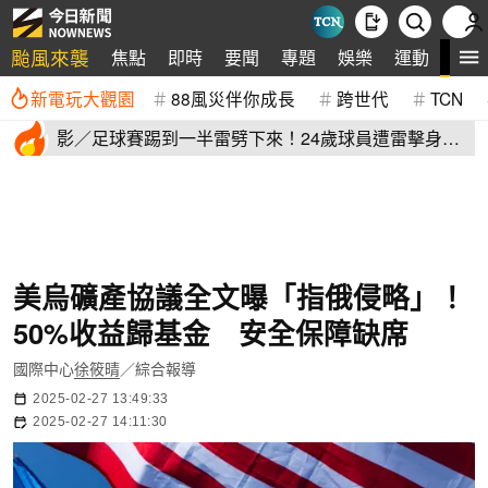
颱風來襲
全
焦點
即時
要聞
專題
娛樂
運動
新電玩大觀園
88風災伴你成長
跨世代
TCN
影／足球賽踢到一半雷劈下來！24歲球員遭雷擊身
亡 驚悚畫面曝
美烏礦產協議全文曝「指俄侵略」！
50%收益歸基金 安全保障缺席
國際中心
徐筱晴
／綜合報導
2025-02-27 13:49:33
2025-02-27 14:11:30