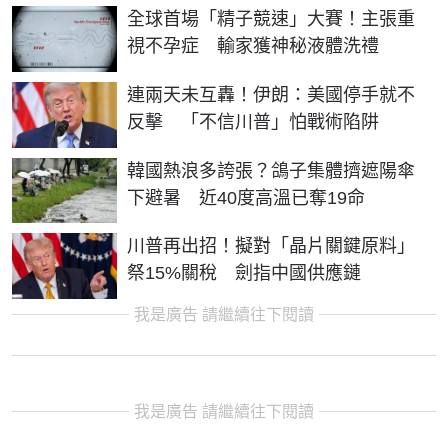
全球首場「精子競速」大賽！主張重
視不孕症 輸家獲神秘液體洗禮
連兩天未互轟！伊朗：美國停手就不
反擊 「不信川普」怕戰術陷阱
韓國熱浪多誇張？鴿子集體擠遮陽傘
下避暑 近40度高溫已奪19命
川普再出招！擬對「晶片關鍵原料」
祭15%關稅 劍指中國供應鏈
我是廣告 請繼續往下閱讀
我是廣告 請繼續往下閱讀