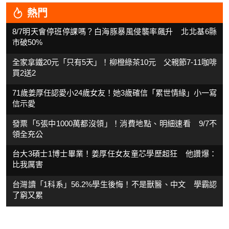
熱門
8/7明天會停班停課嗎？白海豚暴風侵襲率飆升 北北基6縣
市破50%
全家拿鐵20元「只有5天」！柳橙綠茶10元 父親節7-11咖啡
買2送2
71歲姜厚任認愛小24歲女友！她3歲確信「累世情緣」小一寫
信示愛
發票「5張中1000萬都沒領」！消費地點、明細速看 9/7不
領全充公
台大3碩士1博士畢業！姜厚任女友童芯學歷超狂 他讚爆：
比我厲害
台灣讀「1科系」56.2%學生後悔！不是獸醫、中文 學霸認
了窮又累