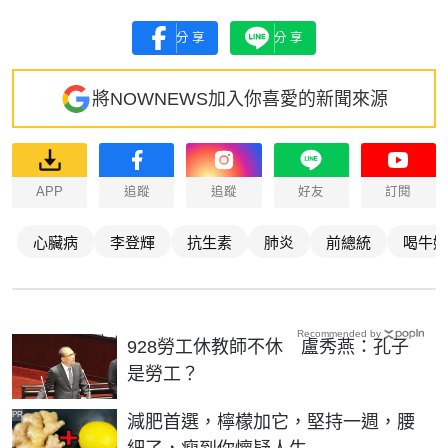
分享
分享
將NOWNEWS加入你喜愛的新聞來源
APP
追蹤
追蹤
好友
訂閱
心臟病
李登輝
抗生素
肺炎
前總統
喝牛奶
Recommended by
928勞工休教師不休 盧秀燕：孔子
是勞工？
PR
減肥首選，檸檬加它，堅持一週，腰