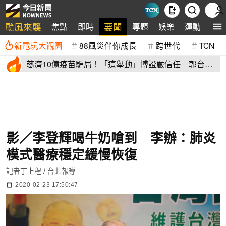
颱風來襲
要聞
焦點
即時
專題
娛樂
運動
全
新電玩大觀園
88風災伴你成長
跨世代
TCN
慈濟10億疫苗騙局！「這舉動」博證嚴信任 郭台銘
避坑關鍵曝光
影／李登輝喝牛奶嗆到 李辦：肺炎
模式醫療穩定緩慢恢復
記者丁上程 / 台北報導
2020-02-23 17:50:47