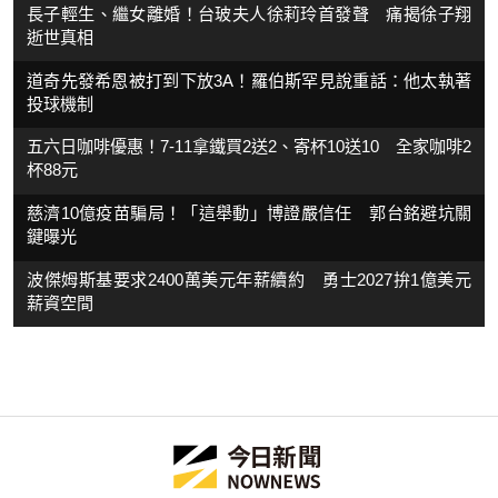
長子輕生、繼女離婚！台玻夫人徐莉玲首發聲 痛揭徐子翔
逝世真相
道奇先發希恩被打到下放3A！羅伯斯罕見說重話：他太執著
投球機制
五六日咖啡優惠！7-11拿鐵買2送2、寄杯10送10 全家咖啡2
杯88元
慈濟10億疫苗騙局！「這舉動」博證嚴信任 郭台銘避坑關
鍵曝光
波傑姆斯基要求2400萬美元年薪續約 勇士2027拚1億美元
薪資空間