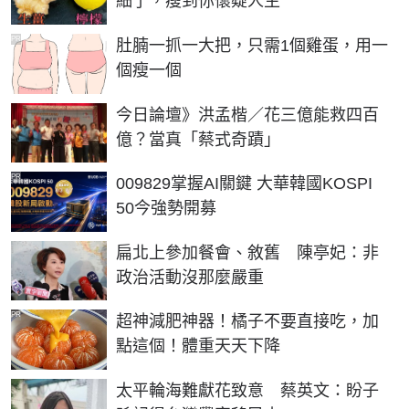
細了，瘦到你懷疑人生
PR
肚腩一抓一大把，只需1個雞蛋，用一
個瘦一個
今日論壇》洪孟楷／花三億能救四百
億？當真「蔡式奇蹟」
PR
009829掌握AI關鍵 大華韓國KOSPI
50今強勢開募
扁北上參加餐會、敘舊 陳亭妃：非
政治活動沒那麼嚴重
PR
超神減肥神器！橘子不要直接吃，加
點這個！體重天天下降
太平輪海難獻花致意 蔡英文：盼子