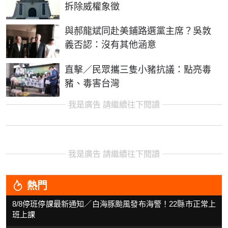
拆除威權象徵
與郝龍斌同赴美鋪路選黨主席？吳敦
義否認：沒有其他涵意
直擊／民眾攜三隻小豬抗議：點亮毒
豬、毒害台灣
我是廣告 請繼續往下閱讀
我是廣告 請繼續往下閱讀
熱門
8/8停班停課最新通知／白海豚颱風發布海警！22縣市正常上
班上課