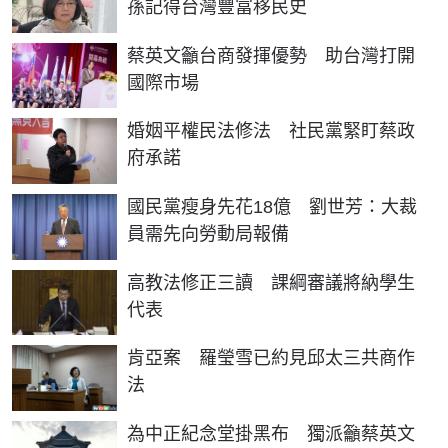
孫記得台灣豐富移民史
蔡英文籲台商發揮優勢 助台灣打開
國際市場
婚姻平權民法修法 社民黨緊盯蔡政
府承諾
國民黨瘦身先花18億 劉世芳：大裁
員需先向勞動局報備
高教法修正三讀 課綱審議將納學生
代表
肯亞案 羅瑩雪已約見邱太三共商作
法
為中正紀念堂掛黑布 獨派籲蔡英文