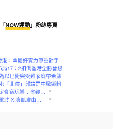
」
「
NOW運動
」粉絲專頁
香港：拿最好實力尊重對手
局17：2扣倒香港全勝晉級
為以巴衝突受難家庭帶希望
港「北俠」郭靖是中職鐵粉