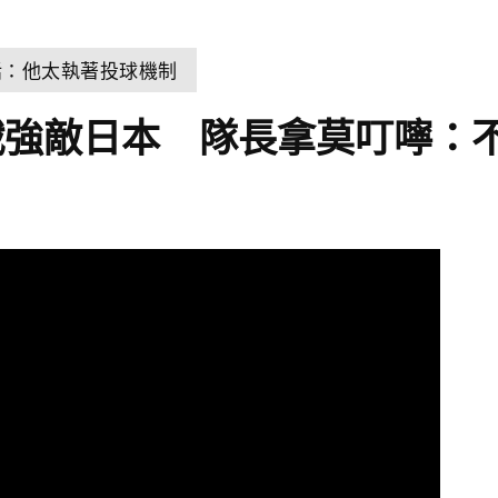
話：他太執著投球機制
戰強敵日本 隊長拿莫叮嚀：