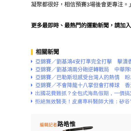
凝聚都很好，相信預賽3場後會更專注。
更多最即時、最熱門的運動新聞，請加入
相關新聞
亞錦賽／劉基鴻4安打準完全打擊 擊潰
亞錦賽／劉基鴻兩分砲逆轉戰局 中華隊5
亞錦賽／巴勒斯坦感受台灣人的熱情 盼
亞錦賽／不會降龍十八掌但會打棒球 香
路皓惟
編輯記者