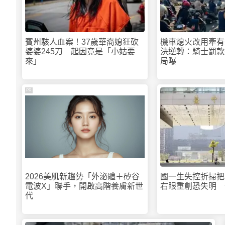
賓州駭人血案！37歲華裔媳狂砍
機車熄火改用牽有
婆婆245刀 起因竟是「小姑要
決逆轉：騎士罰款
來」
局曝
PR
2026美肌新趨勢「外泌體＋矽谷
國一生失控折掃把
電波X」聯手，開啟高階養膚新世
右眼重創恐失明 
代
教室