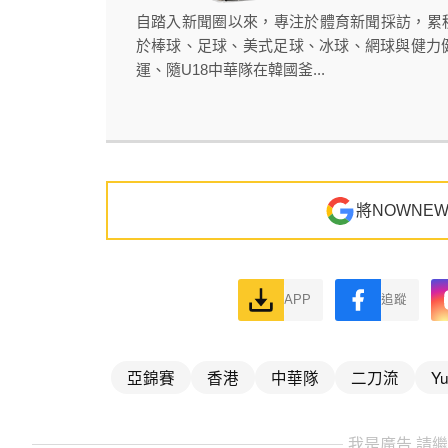
自踏入新聞圈以來，專注於體育新聞採訪，累
於棒球、足球、美式足球、冰球、網球與健力健
運、隨U18中華隊在韓國釜...
將NOWNE
APP
追蹤
亞錦賽
香港
中華隊
二刀流
Yu
我是廣告 請