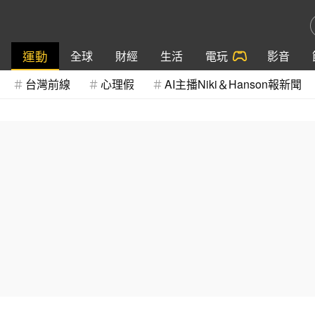
運動
全球
財經
生活
電玩
影音
台灣前線
心理假
AI主播Niki＆Hanson報新聞