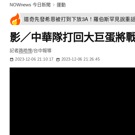
NOWnews 今日新聞
運動
道奇先發希恩被打到下放3A！羅伯斯罕見說重
影／中華隊打回大巨蛋將
記者
路皓惟
/台中報導
2023-12-06 21:10:17
2023-12-06 21:26:45