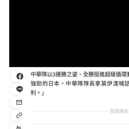
中華隊以3連勝之姿、全勝挺進超級循環
強勁的日本，中華隊隊長拿莫伊漾喊
利。」
我是廣告