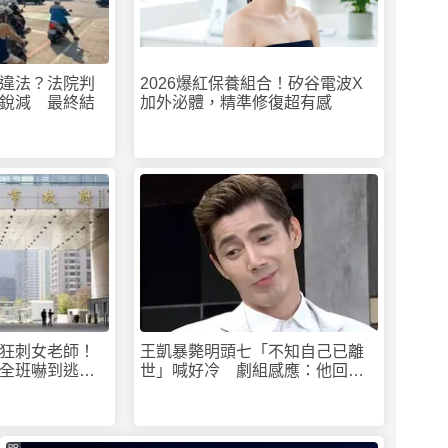
違法？法院判
2026爆紅保養組合！矽谷電波X
銳減 最終結
加外泌體，精準修復超有感
狂刺女老師！
王凱暴斃明頭七「不知自己已離
全班嚇到逃出
世」喊好冷 劇組感應：他回來
了
PR