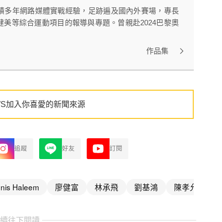
積多年網路媒體實戰經驗，足跡遍及國內外賽場，專長
美等綜合運動項目的報導與專題。曾親赴2024巴黎奧
作品集
WS加入你喜愛的新聞來源
追蹤
好友
訂閱
nis Haleem
廖健富
林承飛
劉基鴻
陳孝允
郭
繼續往下閱讀