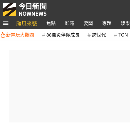
颱風來襲
焦點
即時
要聞
專題
娛樂
新電玩大觀園
88風災伴你成長
跨世代
TCN